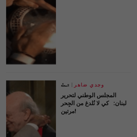
وجدي ضاهر
المجلّة
المجلس الوطني لتحرير
لبنان: كي لا نُلدغ من الجِحر
مرتين!