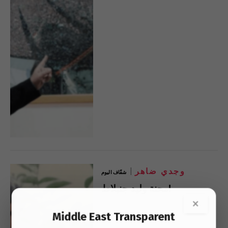
وجدي ضاهر
شفّاف اليوم
محنة وليد جنبلاط!
×
Middle East Transparent