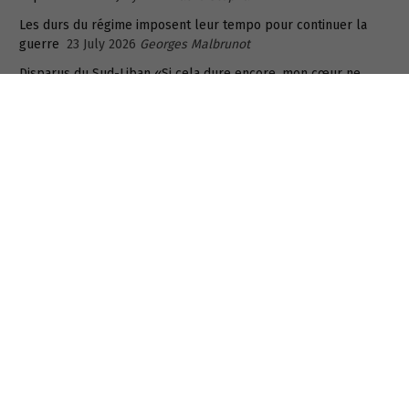
Les durs du régime imposent leur tempo pour continuer la
guerre
23 July 2026
Georges Malbrunot
Disparus du Sud-Liban «Si cela dure encore, mon cœur ne
tiendra pas»
21 July 2026
Libération
L’Irak, Washington et le vrai retour de l’histoire
16 July 2026
Walid Sinno
La reconfiguration du pouvoir iranien
12 July 2026
Georges
Malbrunot
Recent post in arabic
هل تراجع دور قاليباف؟
6 August 2026
فاخر السلطان
الفقر الذي يأنف لبنان أن يراه: الانهيار الصامت للطبقة الوسطى المنسية
في لبنان
6 August 2026
سمارة القزّي
ما وراء إغلاق المدرسة الإيرانية في الكويت؟
6 August 2026
شفاف-
خاص