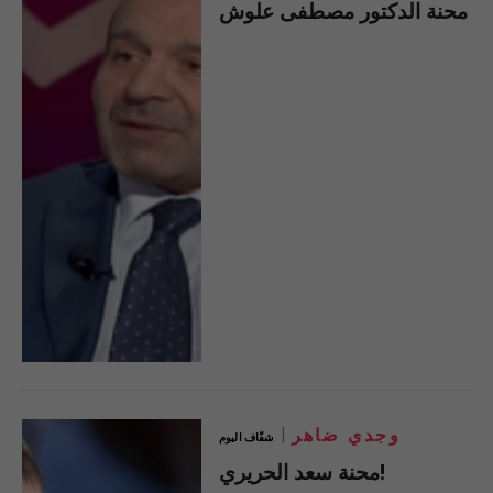
محنة الدكتور مصطفى علوش
وجدي ضاهر
شفّاف اليوم
محنة سعد الحريري!