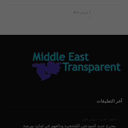
3 فبراير 2011
بيان الأقباط وحتمية التغيير ودعوة للتوقيع
آخر التعليقات
على
فضيل حمّود - باريس
مخرج جديد للمودعين المُحتجزة ودائعهم في لبنان: بورصة