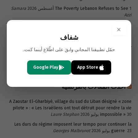
1 أغسطس 2026
The Poverty Lebanon Refuses to See
Samara
Azzi
Türkiye seeks post-UNIFIL role as Lebanon builds new security
×
31 يوليو 2026
framework
Yusuf Kanli
شفاف
29 يوليو 2026
Kuwait and the Future of U.S. Power Projection
E.
Dent
حمّل تطبيقنا المجاني وابقَ على اطّلاع أينما كنت.
Strategic Assessment: From Regime Change to Strategic
27 يوليو 2026
Neutralization
Shaffaf Exclusive
Google Play
App Store
أحدث المقالات بالفرنسية
A Zaoutar El-Gharbiyé, village du sud du Liban désigné « zone
pilote » : « Les Israéliens ont tout détruit pour rendre la vie
30 يوليو 2026
impossible »
Laure Stephan
Les durs du régime imposent leur tempo pour continuer la
23 يوليو 2026
guerre
Georges Malbrunot