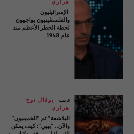
هراري
الإسرائيليون
والفلسطينيون يواجهون
لحظة الخطر الأعظم منذ
عام 1948
يوفال نوح
الرئيسية
هراري
البلاشفة” ثم “الخمينيون”
والآن.. “بيبي”: كيف يمكن
للإسرائيليين وقف دكتاتورية