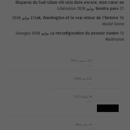
Disparus du Sud-Liban «Si cela dure encore, mon cœur ne
21 يوليو 2026
tiendra pas»
Libération
16 يوليو 2026
L’Irak, Washington et le vrai retour de l’histoire
Walid Sinno
12 يوليو 2026
La reconfiguration du pouvoir iranien
Georges
Malbrunot
23 ديسمبر 2011
عائلة المهندس طارق الربعة: أين دولة القانون والموسسات؟
8 مارس 2008
رسالة مفتوحة لقداسة البابا شنوده الثالث
19 يوليو 2023
إشكاليات التقويم الهجري، وهل يجدي هذا التقويم أيُ نفع؟
14 يناير 2011
ماذا يحدث في ليبيا اليوم الجمعة؟