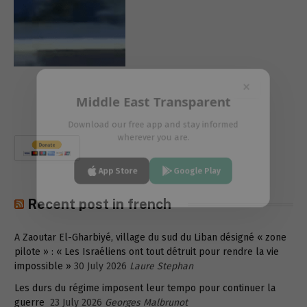
×
Middle East Transparent
Download our free app and stay informed
wherever you are.
App Store
Google Play
Recent post in french
A Zaoutar El-Gharbiyé, village du sud du Liban désigné « zone
pilote » : « Les Israéliens ont tout détruit pour rendre la vie
impossible »
30 July 2026
Laure Stephan
Les durs du régime imposent leur tempo pour continuer la
guerre
23 July 2026
Georges Malbrunot