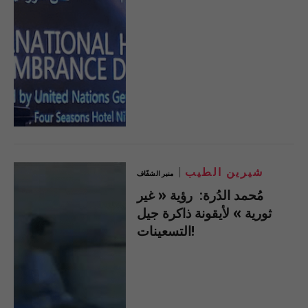
شيرين الطيب
منبر الشفّاف
مُحمد الدُرة: رؤية « غير
ثورية » لأيقونة ذاكرة جيل
التسعينات!