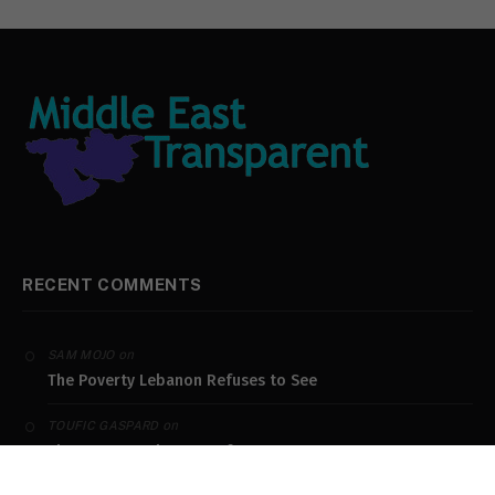
RECENT COMMENTS
on
SAM MOJO
The Poverty Lebanon Refuses to See
on
TOUFIC GASPARD
The Poverty Lebanon Refuses to See