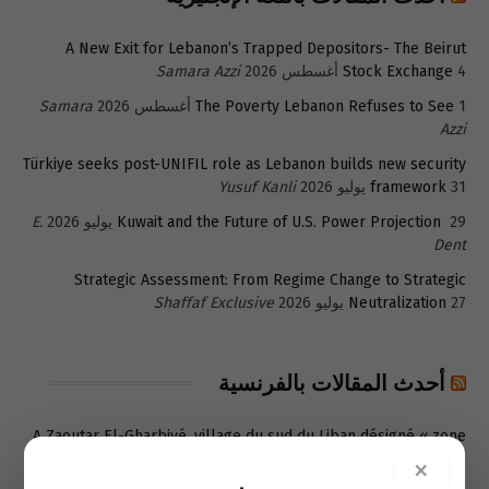
A New Exit for Lebanon’s Trapped Depositors- The Beirut
4 أغسطس 2026
Stock Exchange
Samara Azzi
1 أغسطس 2026
The Poverty Lebanon Refuses to See
Samara
Azzi
Türkiye seeks post-UNIFIL role as Lebanon builds new security
31 يوليو 2026
framework
Yusuf Kanli
29 يوليو 2026
Kuwait and the Future of U.S. Power Projection
E.
Dent
Strategic Assessment: From Regime Change to Strategic
27 يوليو 2026
Neutralization
Shaffaf Exclusive
أحدث المقالات بالفرنسية
A Zaoutar El-Gharbiyé, village du sud du Liban désigné « zone
pilote » : « Les Israéliens ont tout détruit pour rendre la vie
×
30 يوليو 2026
impossible »
Laure Stephan