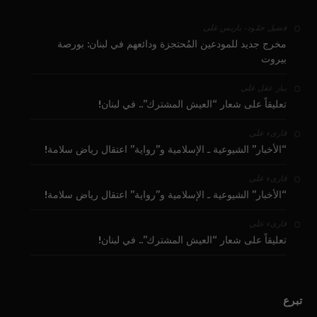
على
فضيل حمّود - باريس
مخرج جديد للمودعين المُحتجزة ودائعهم في لبنان: بورصة
بيروت
على
بيار عقل
تعليقاً على شعار “العيش المشترك”.. في لبنان!
على
قارىء
“الأخبار” الشيوعية ـ الإسلامية و”رواية” اعتقال رياض سلامة!
على
قارىء
“الأخبار” الشيوعية ـ الإسلامية و”رواية” اعتقال رياض سلامة!
على
قارىء
تعليقاً على شعار “العيش المشترك”.. في لبنان!
تبرع