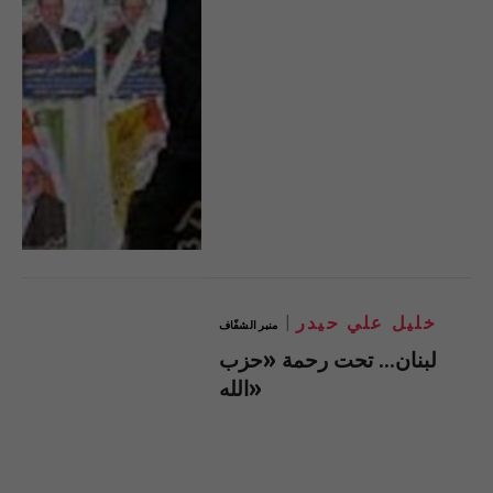
خليل علي حيدر
منبر الشفّاف
لبنان… تحت رحمة «حزب
الله»