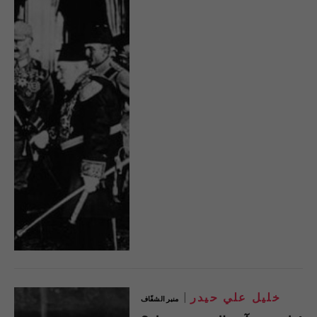
خليل علي حيدر
منبر الشفّاف