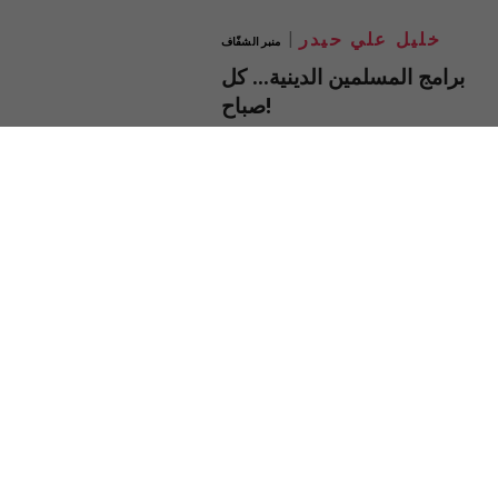
خليل علي حيدر
منبر الشفّاف
برامج المسلمين الدينية… كل
صباح!