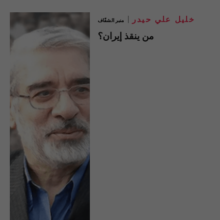
خليل علي حيدر
منبر الشفّاف
من ينقذ إيران؟