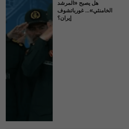
هل يصبح «المرشد
الخامنئي»… غورباتشوف
إيران؟