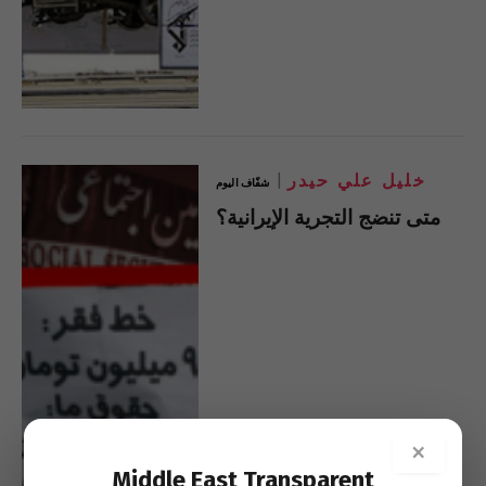
خليل علي حيدر
شفّاف اليوم
متى تنضج التجرية الإيرانية؟
×
Middle East Transparent