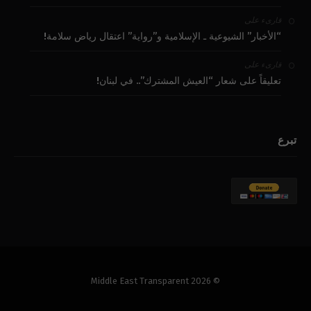
على
قارىء
“الأخبار” الشيوعية ـ الإسلامية و”رواية” اعتقال رياض سلامة!
على
قارىء
تعليقاً على شعار “العيش المشترك”.. في لبنان!
تبرع
© 2026 Middle East Transparent