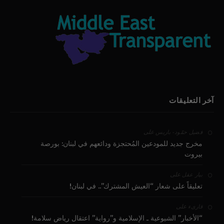
آخر التعليقات
على
فضيل حمّود - باريس
مخرج جديد للمودعين المُحتجزة ودائعهم في لبنان: بورصة
بيروت
على
بيار عقل
تعليقاً على شعار “العيش المشترك”.. في لبنان!
على
قارىء
“الأخبار” الشيوعية ـ الإسلامية و”رواية” اعتقال رياض سلامة!