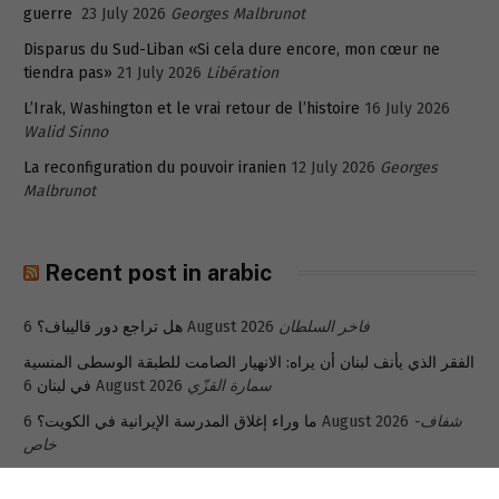
guerre
23 July 2026
Georges Malbrunot
Disparus du Sud-Liban «Si cela dure encore, mon cœur ne
tiendra pas»
21 July 2026
Libération
L’Irak, Washington et le vrai retour de l’histoire
16 July 2026
Walid Sinno
La reconfiguration du pouvoir iranien
12 July 2026
Georges
Malbrunot
Recent post in arabic
هل تراجع دور قاليباف؟
6 August 2026
فاخر السلطان
الفقر الذي يأنف لبنان أن يراه: الانهيار الصامت للطبقة الوسطى المنسية
في لبنان
6 August 2026
سمارة القزّي
ما وراء إغلاق المدرسة الإيرانية في الكويت؟
6 August 2026
شفاف-
خاص
5
مخرج جديد للمودعين المُحتجزة ودائعهم في لبنان: بورصة بيروت