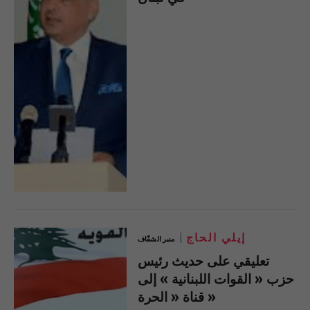
إيلي الحاج
منبر الشفّاف
تعليقي على حديث رئيس
حزب « القوات اللبنانية » إلى
قناة « الحرة »