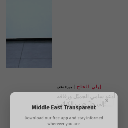
إيلي الحاج
منبر الشفّاف
أدعو سامي الجميّل ورفاقه
×
إلى حلّ حزب الكتائب!
Middle East Transparent
Download our free app and stay informed
wherever you are.