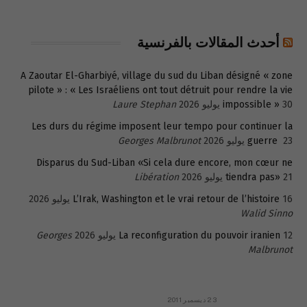
أحدث المقالات بالفرنسية
A Zaoutar El-Gharbiyé, village du sud du Liban désigné « zone
pilote » : « Les Israéliens ont tout détruit pour rendre la vie
30 يوليو 2026
impossible »
Laure Stephan
Les durs du régime imposent leur tempo pour continuer la
23 يوليو 2026
guerre
Georges Malbrunot
Disparus du Sud-Liban «Si cela dure encore, mon cœur ne
21 يوليو 2026
tiendra pas»
Libération
16 يوليو 2026
L’Irak, Washington et le vrai retour de l’histoire
Walid Sinno
12 يوليو 2026
La reconfiguration du pouvoir iranien
Georges
Malbrunot
23 ديسمبر 2011