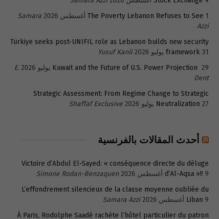
4 أغسطس 2026
Stock Exchange
Samara Azzi
1 أغسطس 2026
The Poverty Lebanon Refuses to See
Samara
Azzi
Türkiye seeks post-UNIFIL role as Lebanon builds new security
31 يوليو 2026
framework
Yusuf Kanli
29 يوليو 2026
Kuwait and the Future of U.S. Power Projection
E.
Dent
Strategic Assessment: From Regime Change to Strategic
27 يوليو 2026
Neutralization
Shaffaf Exclusive
أحدث المقالات بالفرنسية
Victoire d’Abdul El-Sayed: « conséquence directe du déluge
9 أغسطس 2026
d’Al-Aqsa »!!
Simone Rodan-Benzaquen
L’effondrement silencieux de la classe moyenne oubliée du
9 أغسطس 2026
Liban
Samara Azzi
À Paris, Rodolphe Saadé rachète l’hôtel particulier du patron