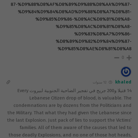
87-%D9%88%D8%AF%D8%B9%D9%88%D8%AA%D9%87-
%D9%84%D9%84%D8%AD%D9%88%D8%A7%D8%B1-
%D9%85%D9%86-%D8%AC%D8%B1%D8%A8-
%D9%85%D8%AC%D8%B1%D8%A8-
%D9%83%D8%A7%D9%86-
%D8%B9%D9%82%D9%84%D9%87-
%D9%85%D8%AE%D8%B1%D8%A8
0
khaled
12 سنوات
14 قتيلا و200 جريح في تفجير الضاحية الجنوبية لبيروت Every
Lebanese Citizen drop of blood, is valuable. The
condemnations are by dozens from the Politicians and
the Military. That what they had given the Lebanese since
the last Explosion. Just pack of lies to support the Victims’
families. All of them aware of the causes that led to
those deadly Explosions, and no one of those hot heads,