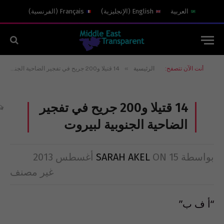
العربية
English
(
الإنجليزية
)
Français
(
الفرنسية
)
»
أنت الآن تتصفح:
الرئيسية
14 قتيلا و200 جريح في تفجير الضاحية الجنوبية لبيروت
14 قتيلا و200 جريح في تفجير
الضاحية الجنوبية لبيروت
بواسطة
15 أغسطس 2013
ON
SARAH AKEL
غير مصنف
“أ ف ب”