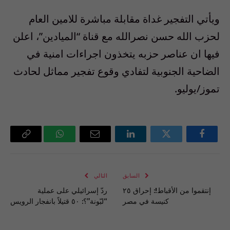
ويأتي التفجير غداة مقابلة مباشرة للامين العام
لحزب الله حسن نصرالله مع قناة “الميادين”، اعلن
فيها ان عناصر حزبه يتخذون اجراءات امنية في
الضاحية الجنوبية لتفادي وقوع تفجير مماثل لحادث
تموز/يوليو.
فيسبوك
تويتر
لينكدإن
البريد
واتساب
Copy
الإلكتروني
Link
السابق
التالي
إنتقموا من الأقباط!: إحراق ٢٥
ردّ إسرائيلي على عملية
كنيسة في مصر
“لبّونة”؟: ٥٠ قتيلاً بانفجار الرويس