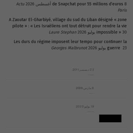
8 أغسطس 2026
de Snapchat pour 55 millions d’euros
Actu
Paris
A Zaoutar El-Gharbiyé, village du sud du Liban désigné « zone
pilote » : « Les Israéliens ont tout détruit pour rendre la vie
30 يوليو 2026
impossible »
Laure Stephan
Les durs du régime imposent leur tempo pour continuer la
23 يوليو 2026
guerre
Georges Malbrunot
23 ديسمبر 2011
عائلة المهندس طارق الربعة: أين دولة القانون والموسسات؟
8 مارس 2008
رسالة مفتوحة لقداسة البابا شنوده الثالث
19 يوليو 2023
إشكاليات التقويم الهجري، وهل يجدي هذا التقويم أيُ نفع؟