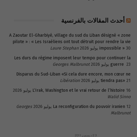
أحدث المقالات بالفرنسية
A Zaoutar El-Gharbiyé, village du sud du Liban désigné « zone
pilote » : « Les Israéliens ont tout détruit pour rendre la vie
30 يوليو 2026
impossible »
Laure Stephan
Les durs du régime imposent leur tempo pour continuer la
23 يوليو 2026
guerre
Georges Malbrunot
Disparus du Sud-Liban «Si cela dure encore, mon cœur ne
21 يوليو 2026
tiendra pas»
Libération
16 يوليو 2026
L’Irak, Washington et le vrai retour de l’histoire
Walid Sinno
12 يوليو 2026
La reconfiguration du pouvoir iranien
Georges
Malbrunot
23 ديسمبر 2011