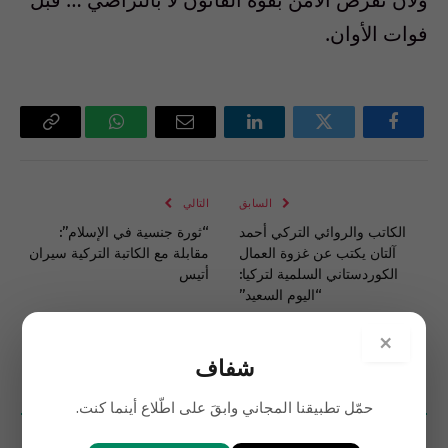
فوات الأوان.
فيسبوك
تويتر
لينكدإن
البريد
واتساب
Copy
الإلكتروني
Link
السابق
التالي
الكاتب والروائي التركي أحمد
“ثورة جنسية في الإسلام”:
آلتان يكتب عن غزوة العمال
مقابلة مع الكاتبة التركية سيران
الكوردستاني السلمية لتركيا:
أتيس
“اليوم السعيد”
×
شفاف
3
تعليقات
حمّل تطبيقنا المجاني وابقَ على اطّلاع أينما كنت.
الأحدث