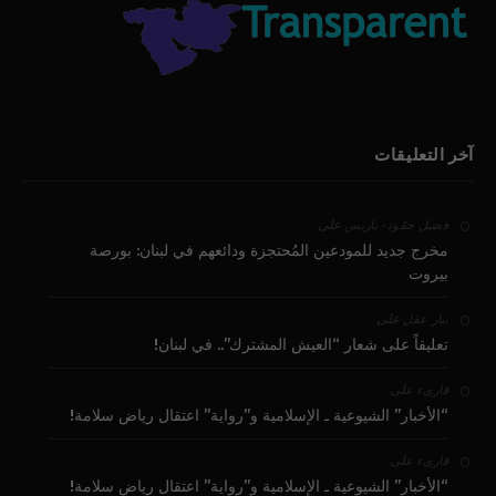
آخر التعليقات
على
فضيل حمّود - باريس
مخرج جديد للمودعين المُحتجزة ودائعهم في لبنان: بورصة
بيروت
على
بيار عقل
تعليقاً على شعار “العيش المشترك”.. في لبنان!
على
قارىء
“الأخبار” الشيوعية ـ الإسلامية و”رواية” اعتقال رياض سلامة!
على
قارىء
“الأخبار” الشيوعية ـ الإسلامية و”رواية” اعتقال رياض سلامة!