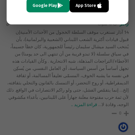
Google Play
App Store
رامز
16 سنوات
14 آذار تستغرب موقف السلطة الخجول من الأحداث الأمنيةإن
قبول قيادات أكثرية الشعب اللبناني (الشعبية والبرلمانية)، بأن
يُنتخب السيد ميشال سليمان رئيساً للجمهورية، كان خطأ جسيماً،
في سياق سلسلة (لا تبدو قريبة من أن تنتهي الى حد يومنا) من
الأخطاء/التراجعات المذهلة، شبه الانتحارية . وكأن القيادات هذه
تجهل أساساً من أسس السياسة، أي العامل النفسي. من يُسكِن
في نفسه ما يشبه الخوف، المسمّى تغليفاً المسالمة، أو ثقافة
الديمقراطية، أو روح التحضر، أو التمسك بالقانون والتحلي بثقافته،
إلخ… إنما يتقمّص الفشل، حتى ولو راكم الانتصارات في الواقع. ذلك
لأن ثمة حرب مفتوحة معلَنة جهاراً على اللبنانيين، بأعداء مكشوفي
الوجه، وقادة لا
…
قراءة المزيد ..
0