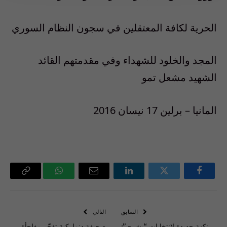
الحرية لكافة المعتقلين في سجون النظام السوري
المجد والخلود للشهداء وفي مقدمتهم القائد
الشهيد مشعل تمو
المانيا – برلين 17 نيسان 2016
فيسبوك
تويتر
لينكدإن
البريد
واتساب
Copy
الإلكتروني
Link
السابق
التالي
نكهة جديدة لانتخابات “بشري”:
صحيفة دنماركية تفجّر مفاجأة