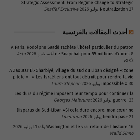
Strategic Assessment: From Regime Change to Strategic
27 يوليو 2026
Neutralization
Shaffaf Exclusive
أحدث المقالات بالفرنسية
À Paris, Rodolphe Saadé rachète l’hôtel particulier du patron
8 أغسطس 2026
de Snapchat pour 55 millions d’euros
Actu
Paris
A Zaoutar El-Gharbiyé, village du sud du Liban désigné « zone
pilote » : « Les Israéliens ont tout détruit pour rendre la vie
30 يوليو 2026
impossible »
Laure Stephan
Les durs du régime imposent leur tempo pour continuer la
23 يوليو 2026
guerre
Georges Malbrunot
Disparus du Sud-Liban «Si cela dure encore, mon cœur ne
21 يوليو 2026
tiendra pas»
Libération
16 يوليو 2026
L’Irak, Washington et le vrai retour de l’histoire
Walid Sinno