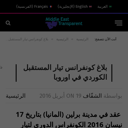
العربية
English
(
الإنجليزية
)
Français
(
الفرنسية
)
»
»
أنت الآن تتصفح:
الرئيسية
الرئيسية
بلاغ كونفرانس تيار المستقبل الكوردي في اوروبا
بلاغ كونفرانس تيار المستقبل
الكوردي في اوروبا
بواسطة
الشفّاف
19 أبريل 2016
ON
الرئيسية
عقد في مدينة برلين (المانيا) بتاريخ 17
نيسان 2016 الكونفراس الدوري لتيار