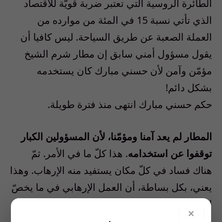
الطائرة الروسية التي تعتبر ضربة قويّة للاقتصاد
الذي تأتي نسبة 15 في المئة من موارده من
العملة الصعبة عن طريق السياحة. ليس كافيا أن
يقول مسؤول أمني سابق إن مطار شرم الشيخ
مؤمّن وآمن لأن حسني مبارك كان يستخدمه
بشكل دائم!
المطار لم يعد آمنا ومؤمّنا، لأن المسؤولين الكبار
توقفوا عن استخدامه
. هذا كلّ ما في الأمر. ثمّ
هناك فساد في كلّ مكان يستفيد منه الإرهاب. وهذا
يعني، بكل بساطة، أن العمل الإرهابي في ما يخصّ
الطائرة الروسية وارد جدّا وليس جزءا من حملة
×
على مصر وعلى اقتصادها.