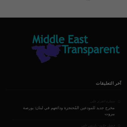
بيان الأقباط وحتمية التغيير ودعوة للتوقيع
آخر التعليقات
على
سمارة القزي
مخرج جديد للمودعين المُحتجزة ودائعهم في لبنان: بورصة
بيروت
على
فضيل حمّود - باريس