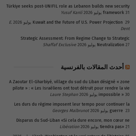
Türkiye seeks post-UNIFIL role as Lebanon builds new security
31 يوليو 2026
framework
Yusuf Kanli
29 يوليو 2026
Kuwait and the Future of U.S. Power Projection
E.
Dent
Strategic Assessment: From Regime Change to Strategic
27 يوليو 2026
Neutralization
Shaffaf Exclusive
أحدث المقالات بالفرنسية
A Zaoutar El-Gharbiyé, village du sud du Liban désigné « zone
pilote » : « Les Israéliens ont tout détruit pour rendre la vie
30 يوليو 2026
impossible »
Laure Stephan
Les durs du régime imposent leur tempo pour continuer la
23 يوليو 2026
guerre
Georges Malbrunot
Disparus du Sud-Liban «Si cela dure encore, mon cœur ne
21 يوليو 2026
tiendra pas»
Libération