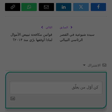
فيسبوك
تويتر
لينكدإن
البريد
واتساب
Copy
الإلكتروني
Link
السابق
التالي
سيدة شيوعية في القصر
قوانين مكافحة تبييض الأموال
الرئاسي النيبالي
لماذا أوقفها برّي منذ ٢٠١٣؟
الاشتراك