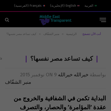
العربية
English
(
الإنجليزية
)
Français
(
الفرنسية
)
»
»
أنت الآن تتصفح:
الرئيسية
منبر الشفّاف
بواسطة
خيرالله خيرالله
9 نوفمبر 2015
ON
منبر الشفّاف
البداية تكمن في الشفافية والخروج من
عقدة ‘المؤامرة’ والحصار، والتصرف