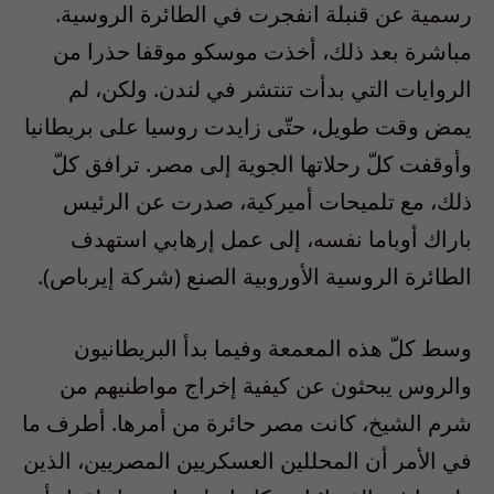
رسمية عن قنبلة انفجرت في الطائرة الروسية.
مباشرة بعد ذلك، أخذت موسكو موقفا حذرا من
الروايات التي بدأت تنتشر في لندن. ولكن، لم
يمض وقت طويل، حتّى زايدت روسيا على بريطانيا
وأوقفت كلّ رحلاتها الجوية إلى مصر. ترافق كلّ
ذلك، مع تلميحات أميركية، صدرت عن الرئيس
باراك أوباما نفسه، إلى عمل إرهابي استهدف
الطائرة الروسية الأوروبية الصنع (شركة إيرباص).
‎وسط كلّ هذه المعمعة وفيما بدأ البريطانيون
والروس يبحثون عن كيفية إخراج مواطنيهم من
شرم الشيخ، كانت مصر حائرة من أمرها. أطرف ما
في الأمر أن المحللين العسكريين المصريين، الذين