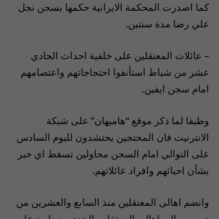
كما اصدرت المحكمة الايرانية حكمها بسجن نجل
علي رضا مدة سنتين.
– عائلات المعتقلين على خلفية احداث الحادي
عشر من شباط استأنفوا احتجاجاتهم واعتصامهم
امام سجن ايفين.
وطبقا لما ذكر موقع “هاميهان” على شبكة
الانترنيت فان المحتجين يحتشدون لليوم السادس
على التوالي امام السجن محاولين تسقط اي خبر
بشأن احبائهم وافراد عائلاتهم.
وانضم اهالي المعتقلين منذ السابع والعشرين من
ديسمبر الى اهالي المعتقلين الجدد ويعملون على