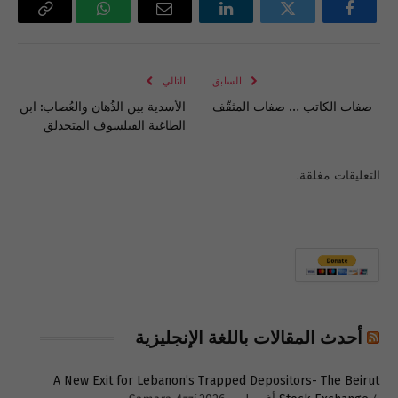
فيسبوك
تويتر
لينكدإن
البريد
واتساب
Copy
الإلكتروني
Link
السابق
التالي
صفات الكاتب … صفات المثقّف
الأسدية بين الذُهان والعُصاب: ابن
الطاغية الفيلسوف المتحذلق
التعليقات مغلقة.
أحدث المقالات باللغة الإنجليزية
A New Exit for Lebanon’s Trapped Depositors- The Beirut