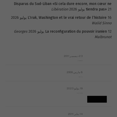
Disparus du Sud-Liban «Si cela dure encore, mon cœur ne
21 يوليو 2026
tiendra pas»
Libération
16 يوليو 2026
L’Irak, Washington et le vrai retour de l’histoire
Walid Sinno
12 يوليو 2026
La reconfiguration du pouvoir iranien
Georges
Malbrunot
23 ديسمبر 2011
عائلة المهندس طارق الربعة: أين دولة القانون والموسسات؟
8 مارس 2008
رسالة مفتوحة لقداسة البابا شنوده الثالث
19 يوليو 2023
إشكاليات التقويم الهجري، وهل يجدي هذا التقويم أيُ نفع؟
14 يناير 2011