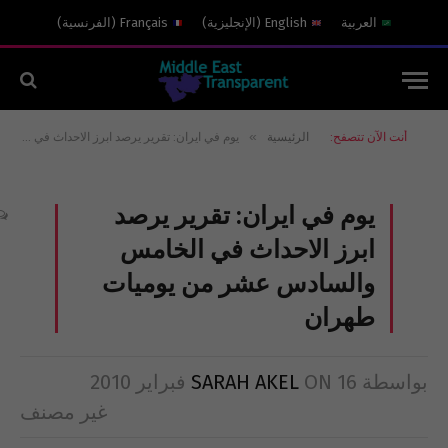
العربية
English
(
الإنجليزية
)
Français
(
الفرنسية
)
»
أنت الآن تتصفح:
الرئيسية
يوم في ايران: تقرير يرصد ابرز الاحداث في الخامس والسادس عشر من يوميات طهران
يوم في ايران: تقرير يرصد
ابرز الاحداث في الخامس
والسادس عشر من يوميات
طهران
بواسطة
16 فبراير 2010
ON
SARAH AKEL
غير مصنف