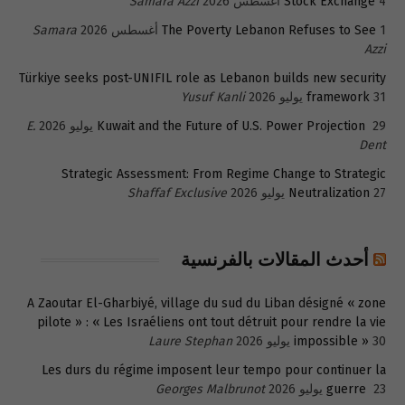
4 أغسطس 2026
Stock Exchange
Samara Azzi
1 أغسطس 2026
The Poverty Lebanon Refuses to See
Samara
Azzi
Türkiye seeks post-UNIFIL role as Lebanon builds new security
31 يوليو 2026
framework
Yusuf Kanli
29 يوليو 2026
Kuwait and the Future of U.S. Power Projection
E.
Dent
Strategic Assessment: From Regime Change to Strategic
27 يوليو 2026
Neutralization
Shaffaf Exclusive
أحدث المقالات بالفرنسية
A Zaoutar El-Gharbiyé, village du sud du Liban désigné « zone
pilote » : « Les Israéliens ont tout détruit pour rendre la vie
30 يوليو 2026
impossible »
Laure Stephan
Les durs du régime imposent leur tempo pour continuer la
23 يوليو 2026
guerre
Georges Malbrunot