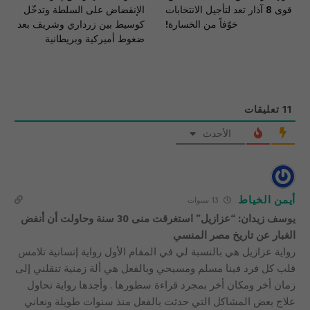
قوى 8 آذار تعد لتأجيل الانتخابات
الإنقضاض على السلطة وتدخّل
خوّفاً من الخسارة!
كوسيط بين زرداري وشريف بعد
ضغوط أميركية وبريطانية
11
تعليقات
الأحدث
أيمن الخياط
13 سنوات
يوسف زيدان: “عزازيل” استغرقت منى 30 سنة وحاولت أن أنفض
الغبار عن تاريخ مصر المنسي
رواية عزازيل هي بالنسبة لي في المقام الأول رواية إنسانية تلامس
قلب كل فرد فينا مسلم ومسيحي وبالفعل هي ألة زمنية تنقلني إلى
زمان أخر ومكان أخر بمجرد قراءة سطورها . وأجدها رواية تحاول
علاج بعض المشاكل التي حدثت بالفعل منذ سنوات طويلة ونعاني