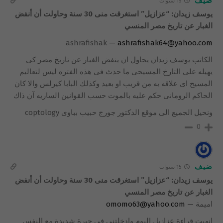
ضيف
15 سنوات
يوسف زيدان: “عزازيل” استغرقت منى 30 سنة وحاولت أن أنفض
الغبار عن تاريخ مصر المنسي
ashrafishak —
ashrafishak64@yahoo.com
الكاتب يوسف زيدان يحاول ان ينفض الغبار عن تاريخ مصر كى
يهيله على التارخ المسيحى ما حدث فى هذه الفتره ليس لتعاليم
المسيح اى علاقه به من قريب او بعيد وكذلك البابا كيرلس والا كان
الحاكم الرومانى حكم عليه بالموت حسب القوانين الساريه آن ذاك
ونحيل الجميع الى موقع الدكتور جورج حبيب بباوى coptology
0
ضيف
15 سنوات
يوسف زيدان: “عزازيل” استغرقت منى 30 سنة وحاولت أن أنفض
الغبار عن تاريخ مصر المنسي
اميمة —
omomo63@yahoo.com
انهيت قراءة عزازيل اليوم وادخلتني في حيرة شديدة مع النفس