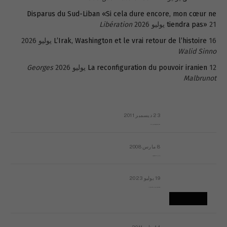
Disparus du Sud-Liban «Si cela dure encore, mon cœur ne
21 يوليو 2026
tiendra pas»
Libération
16 يوليو 2026
L’Irak, Washington et le vrai retour de l’histoire
Walid Sinno
12 يوليو 2026
La reconfiguration du pouvoir iranien
Georges
Malbrunot
23 ديسمبر 2011
عائلة المهندس طارق الربعة: أين دولة القانون والموسسات؟
8 مارس 2008
رسالة مفتوحة لقداسة البابا شنوده الثالث
19 يوليو 2023
إشكاليات التقويم الهجري، وهل يجدي هذا التقويم أيُ نفع؟