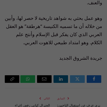
والعنف.
وهو عمل بحثي به شواهد تاريخية لا حصر لها، وأبين
من خلاله أن ما تسميه الكنيسة “هرطقة” هو العقل
العربي الذي كان يفكر قبل الإسلام وأنتج علم
الكلام. وهو امتداد طبيعي للاهوت العربي.
جريدة الشروق الجديد
فيسبوك
تويتر
لينكدإن
البريد
واتساب
Copy
الإلكتروني
Link
السابق
التالي
بري عزف عن استقبال الناخبين:
الجنرال كياني رفض إغراء