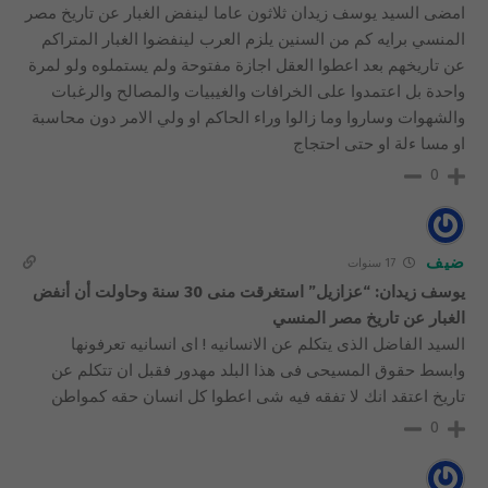
امضى السيد يوسف زيدان ثلاثون عاما لينفض الغبار عن تاريخ مصر
المنسي برايه كم من السنين يلزم العرب لينفضوا الغبار المتراكم
عن تاريخهم بعد اعطوا العقل اجازة مفتوحة ولم يستملوه ولو لمرة
واحدة بل اعتمدوا على الخرافات والغيبيات والمصالح والرغبات
والشهوات وساروا وما زالوا وراء الحاكم او ولي الامر دون محاسبة
او مسا ءلة او حتى احتجاج
0
ضيف
17 سنوات
يوسف زيدان: “عزازيل” استغرقت منى 30 سنة وحاولت أن أنفض
الغبار عن تاريخ مصر المنسي
السيد الفاضل الذى يتكلم عن الانسانيه ! اى انسانيه تعرفونها
وابسط حقوق المسيحى فى هذا البلد مهدور فقبل ان تتكلم عن
تاريخ اعتقد انك لا تفقه فيه شى اعطوا كل انسان حقه كمواطن
0