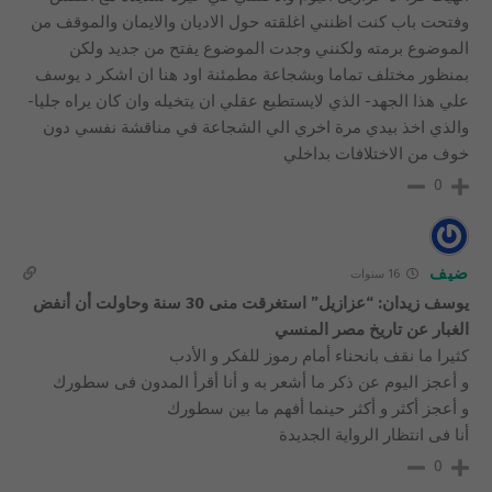
وفتحت باب كنت اظنني اغلقته حول الاديان والايمان والموقف من
الموضوع برمته ولكنني وجدت الموضوع يفتح من جديد ولكن
بمنظور مختلف تماما وبشجاعة مطمئنة اود هنا ان اشكر د يوسف
علي هذا الجهد- الذي لايستطيع عقلي ان يتخيله وان كان يراه جليا-
والذي اخذ بيدي مرة اخري الي الشجاعة في مناقشة نفسي دون
خوف من الاختلافات بداخلي
0
ضيف
16 سنوات
يوسف زيدان: “عزازيل” استغرقت منى 30 سنة وحاولت أن أنفض
الغبار عن تاريخ مصر المنسي
كثيرا ما نقف بانحناء أمام رموز للفكر و الأدب
و أعجز اليوم عن ذكر ما أشعر به و أنا أقرأ المدون فى سطورك
و أعجز أكثر و أكثر حينما أفهم ما بين سطورك
أنا فى انتظار الرواية الجديدة
0