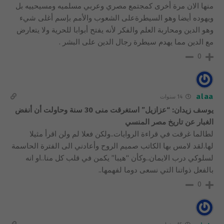
منها الان مرة أخرى كمجتمع مصري وعربي مسلميه ومسيحييه بل
ويهوده أيضا وهو السيطرةعلى الشعوب والأمم بإسم أغلى شيء
وهو الدين ومحاربة العلم والفكر لأنه يفتح أبوابا للحرية ولا يتعارض
مع الدين مما يهدم سيطرة رجال الدين على البشر .
0
alaa
14 سنوات
يوسف زيدان: “عزازيل” استغرقت منى 30 سنة وحاولت أن أنفض
الغبار عن تاريخ مصر المنسي
لطالما غرقت في قراءة الروايات..ولكن فعلا لم ولن اقرأ مثيلا
لها.لقد لامس بها الكاتب صميم الروح وأعادني الى الفترة الحاسمة
لسلوكي درب الايمان..وكأن “هيبا” يكمن في قلب كل منا..او انه
بالفعل ذواتنا التي نسعى دوما لفهمها..
0