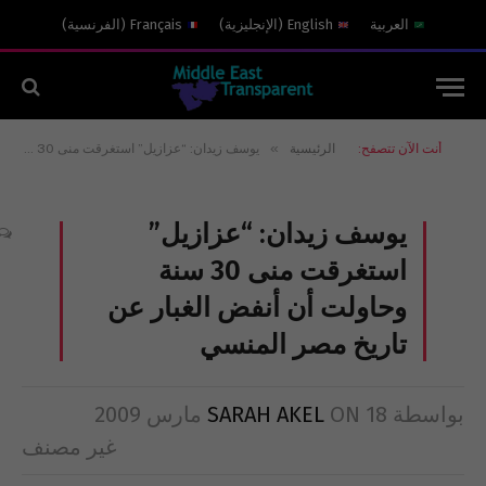
العربية
English
(
الإنجليزية
)
Français
(
الفرنسية
)
»
أنت الآن تتصفح:
الرئيسية
يوسف زيدان: “عزازيل” استغرقت منى 30 سنة وحاولت أن أنفض الغبار عن تاريخ مصر المنسي
يوسف زيدان: “عزازيل”
استغرقت منى 30 سنة
وحاولت أن أنفض الغبار عن
تاريخ مصر المنسي
بواسطة
18 مارس 2009
ON
SARAH AKEL
غير مصنف