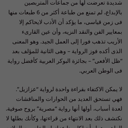
شديدة تعرضت لها من جماعات المتربصين
بالإبداع، لم تمنع من طباعة أكثر من 6 طبعات منها
فى زمن قياسى، ما يؤكد أن الأدب لايحاكم إلا
بمعايير الفن والنقد النزيه، وأن عين القارىء
الأريب تذهب فورا إلى العمل الجيد. وهو المعنى
الذى أكده فوز الرواية – وهى الثانية للمؤلف بعد
“ظل الأفعى” – بجائزة البوكر العربية كأفضل رواية
فى الوطن العربي.
لا يمكن الاكتفاء بقراءة واحدة لرواية “عزازيل”.
فهي تستحق العديد من الحوارات والمناقشات
لعدة أسباب، أولها أنها رواية “مصرية” بروح صوفية.
نكتشف ذلك بعد الانتهاء من قراءتها، وكأنك بطلها لا
الراهب هيبا وأن لكل منا عزازيله الخاص به الملازم