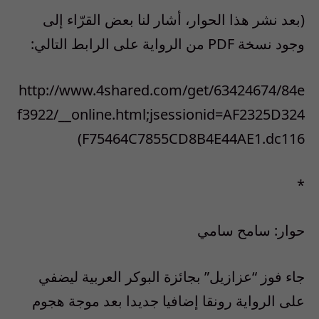
(بعد نشر هذا الحوار، أشار لنا بعض القرّاء إلى
وجود نسخة PDF من الرواية على الرابط التالي:
http://www.4shared.com/get/63424674/84e
f3922/__online.html;jsessionid=AF2325D324
F75464C7855CD8B4E44AE1.dc116)
*
حوار: سامح سامي
جاء فوز “عزازيل” بجائزة البوكر العربية ليضفي
على الرواية رونقا إضافيا جديدا بعد موجة هجوم