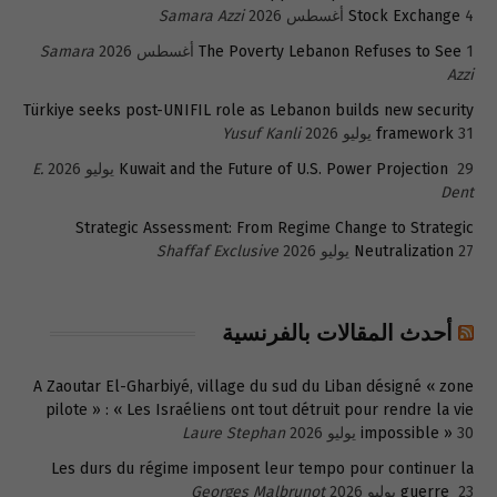
4 أغسطس 2026
Stock Exchange
Samara Azzi
1 أغسطس 2026
The Poverty Lebanon Refuses to See
Samara
Azzi
Türkiye seeks post-UNIFIL role as Lebanon builds new security
31 يوليو 2026
framework
Yusuf Kanli
29 يوليو 2026
Kuwait and the Future of U.S. Power Projection
E.
Dent
Strategic Assessment: From Regime Change to Strategic
27 يوليو 2026
Neutralization
Shaffaf Exclusive
أحدث المقالات بالفرنسية
A Zaoutar El-Gharbiyé, village du sud du Liban désigné « zone
pilote » : « Les Israéliens ont tout détruit pour rendre la vie
30 يوليو 2026
impossible »
Laure Stephan
Les durs du régime imposent leur tempo pour continuer la
23 يوليو 2026
guerre
Georges Malbrunot