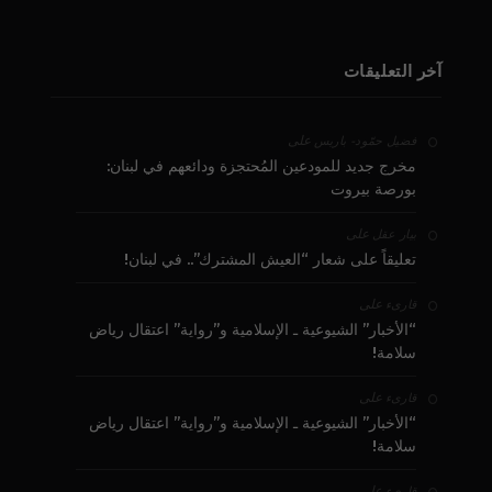
آخر التعليقات
على
فضيل حمّود - باريس
مخرج جديد للمودعين المُحتجزة ودائعهم في لبنان:
بورصة بيروت
على
بيار عقل
تعليقاً على شعار “العيش المشترك”.. في لبنان!
على
قارىء
“الأخبار” الشيوعية ـ الإسلامية و”رواية” اعتقال رياض
سلامة!
على
قارىء
“الأخبار” الشيوعية ـ الإسلامية و”رواية” اعتقال رياض
سلامة!
على
قارىء