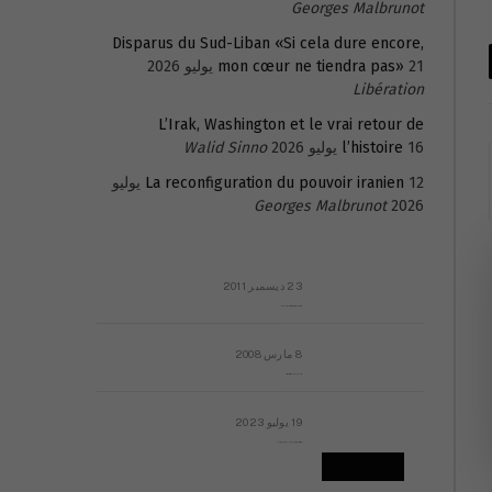
Georges Malbrunot
Disparus du Sud-Liban «Si cela dure encore,
21 يوليو 2026
mon cœur ne tiendra pas»
Libération
L’Irak, Washington et le vrai retour de
16 يوليو 2026
l’histoire
Walid Sinno
La reconfiguration du pouvoir iranien
12 يوليو
Georges Malbrunot
2026
23 ديسمبر 2011
عائلة المهندس طارق الربعة: أين دولة القانون والموسسات؟
8 مارس 2008
رسالة مفتوحة لقداسة البابا شنوده الثالث
19 يوليو 2023
إشكاليات التقويم الهجري، وهل يجدي هذا التقويم أيُ نفع؟