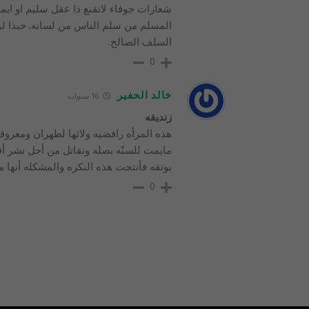
شعارات جوفاء لاتقنع ذا عقل سليم او اي
المسلم من سلم الناس من لسانه. حبذا لو ا
السلف الصالح.
0
خالد الحفير
16 سنوات
زنديقه
هذه المرأه رافضيه ولائها لطهران ومعروف
مايمت للسنّه بصله وتقاتل من أجل نشر أفك
بوتقه فأنتجت هذه النكره والمشكله أنها م
0