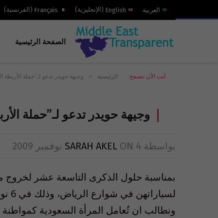
العربية
English
(
الإنجليزية
)
Français
(
الفرنسية
)
الصفحة الرئيسية
»
أنت الآن تتصفح:
الرئيسية
وجيهة حويدر تدعو لـ”حملة الأربطة ا
وجيهة حويدر تدعو لـ”حملة الأر
بواسطة
4 نوفمبر 2009
ON
SARAH AKEL
بمناسبة حلول الذكرى التاسعة عشر لخروج م
ونطالب ان تُعامل المرأة السعودية كمواطنة 