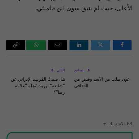
الأعلى، حيث لم يتبق سوى ابن خامنئي.
فيسبوك
تويتر
لينكدإن
البريد
واتساب
Copy
الإلكتروني
Link
السابق
التالي
عون طلب من الأسد وقبض من
هَل صمتُ المُرشِد الإيراني عن
القذافي
“شائعة” توريثِ نَجلِهِ “علامة
رِضا”؟
الاشتراك