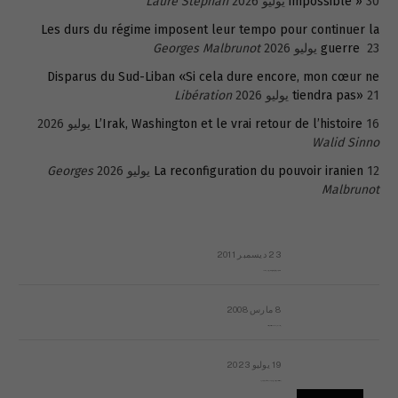
30 يوليو 2026
impossible »
Laure Stephan
Les durs du régime imposent leur tempo pour continuer la
23 يوليو 2026
guerre
Georges Malbrunot
Disparus du Sud-Liban «Si cela dure encore, mon cœur ne
21 يوليو 2026
tiendra pas»
Libération
16 يوليو 2026
L’Irak, Washington et le vrai retour de l’histoire
Walid Sinno
12 يوليو 2026
La reconfiguration du pouvoir iranien
Georges
Malbrunot
23 ديسمبر 2011
عائلة المهندس طارق الربعة: أين دولة القانون والموسسات؟
8 مارس 2008
رسالة مفتوحة لقداسة البابا شنوده الثالث
19 يوليو 2023
إشكاليات التقويم الهجري، وهل يجدي هذا التقويم أيُ نفع؟