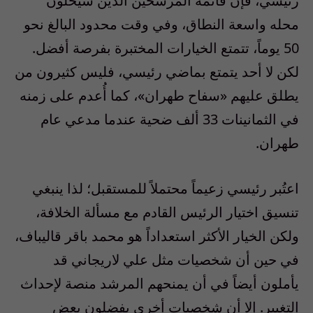
رئيسي، فإن قائمة المرشحين الذين سيحلّون
محله واسعة النطاق، وفي وقت محدود البالغ نحو
50 يوماً، تتمتع الخيارات المختبرة بفرصة أفضل.
لكن لا أحد يتمتع بماضي رئيسي، فليس كثيرون من
يطلق عليهم «سفاح طهران»، كما أُعدم على زمنه
في الثمانينات 33 ألف ضحية عندما مدعي عام
طهران.
اعتُبر رئيسي زعيماً محتملاً للمستقبل؛ لذا ينبغي
تنسيق اختيار الرئيس القادم مع مسألة الخلافة،
ولكن الخيار الأكثر استعداداً هو محمد باقر قاليباف،
في حين أن شخصيات مثل علي لاريجاني قد
يأملون أيضاً في أن يمنحهم المرشد منصة لإحداث
التغيير. إلا أن شخصيات أخرى يفضلون بعض