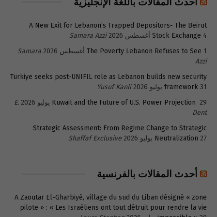
أحدث المقالات باللغة الإنجليزية
A New Exit for Lebanon’s Trapped Depositors- The Beirut
4 أغسطس 2026
Stock Exchange
Samara Azzi
1 أغسطس 2026
The Poverty Lebanon Refuses to See
Samara
Azzi
Türkiye seeks post-UNIFIL role as Lebanon builds new security
31 يوليو 2026
framework
Yusuf Kanli
29 يوليو 2026
Kuwait and the Future of U.S. Power Projection
E.
Dent
Strategic Assessment: From Regime Change to Strategic
27 يوليو 2026
Neutralization
Shaffaf Exclusive
أحدث المقالات بالفرنسية
A Zaoutar El-Gharbiyé, village du sud du Liban désigné « zone
pilote » : « Les Israéliens ont tout détruit pour rendre la vie