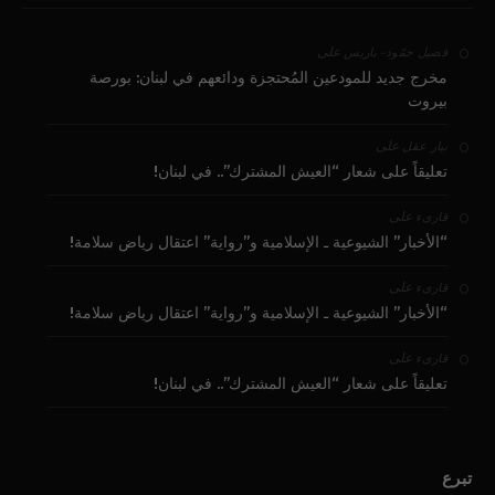
على
فضيل حمّود - باريس
مخرج جديد للمودعين المُحتجزة ودائعهم في لبنان: بورصة
بيروت
على
بيار عقل
تعليقاً على شعار “العيش المشترك”.. في لبنان!
على
قارىء
“الأخبار” الشيوعية ـ الإسلامية و”رواية” اعتقال رياض سلامة!
على
قارىء
“الأخبار” الشيوعية ـ الإسلامية و”رواية” اعتقال رياض سلامة!
على
قارىء
تعليقاً على شعار “العيش المشترك”.. في لبنان!
تبرع