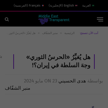
العربية
English
(
الإنجليزية
)
Français
(
الفرنسية
)
»
»
أنت الآن تتصفح:
الرئيسية
منبر الشفّاف
هل يُغيِّرُ «الحرسُ الثوري» وجهَ السلطة في إيران؟!
هل يُغيِّرُ «الحرسُ الثوري»
وجهَ السلطة في إيران؟!
بواسطة
هدى الحسيني
23 مايو 2024
ON
منبر الشفّاف