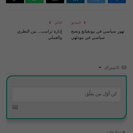
فيسبوك
تويتر
لينكدإن
البريد
واتساب
Copy
الإلكتروني
Link
السابق
التالي
تهور سياسي في بيونغيانغ ونضج
إدارة ترامب… بين النظري
سياسي في نيودلهي
والعملي
الاشتراك
0
تعليقات