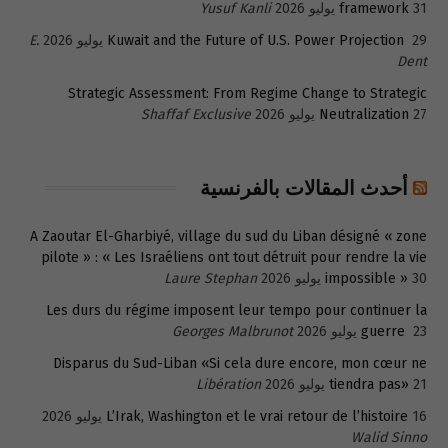
31 يوليو 2026
framework
Yusuf Kanli
29 يوليو 2026
Kuwait and the Future of U.S. Power Projection
E.
Dent
Strategic Assessment: From Regime Change to Strategic
27 يوليو 2026
Neutralization
Shaffaf Exclusive
أحدث المقالات بالفرنسية
A Zaoutar El-Gharbiyé, village du sud du Liban désigné « zone
pilote » : « Les Israéliens ont tout détruit pour rendre la vie
30 يوليو 2026
impossible »
Laure Stephan
Les durs du régime imposent leur tempo pour continuer la
23 يوليو 2026
guerre
Georges Malbrunot
Disparus du Sud-Liban «Si cela dure encore, mon cœur ne
21 يوليو 2026
tiendra pas»
Libération
16 يوليو 2026
L’Irak, Washington et le vrai retour de l’histoire
Walid Sinno