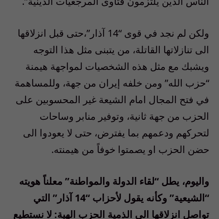
الناس الذين يلتزمون فتاوى المرجعيات الدينية”.
ولكن لم نجد في قوى “14 آذار”،حتى قبل انزلاقها
الى تنازلاتها القاتلة، من يتبنى مثل هذا التوجه
ويشبك مع مثل هذه الشخصيات لمواجهة هيمنة
“حزب الله” ومن خلفه إيران من جهة، وللمساهمة
في فتح المجال امام الشيعة غير المحسوبين على
الحزب من جهة ثانية، وتوفير منابر وساحات
لتحركهم ودعمهم بما يفترض، حتى لا يعودوا الى
حضن الحزب او يصمتوا خوفاً من هيمنته.
واليوم، يطل “لقاء الدولة والمواطنة” معلناً هويته
“الشيعية” وكأنه يقول لأحزاب “14 آذار” التي
تواصل انزلاقها الى الذمية الحزب الهية: لا نستطيع