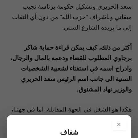
سعد الحريري وتشكيل حكومة برئاسة نجيب
ميقاتي وباشراف “حزب الله” من دون أي التفات
إلى ما يريده الشارع السني.
أكثر من ذلك، كيف يمكن قراءة حماية شاكر
برجاوي المطلوب للقضاء ودعمه بالمال والرجال،
وادراج اسمه في استفتاء لشعبية الشخصيات
السنية الى جانب اسم الرئيس سعد الحريري
والوزير نهاد المشنوق.
هكذا هو الشغل في الجهة المقابلة. اما في جهتنا،
فحدِّث ولا حرج عن تجاهل أي حركة شيعية لا تدين
×
بالولاء لـ”حزب الله”، كما جرى مع
السيد محمد
شفاف