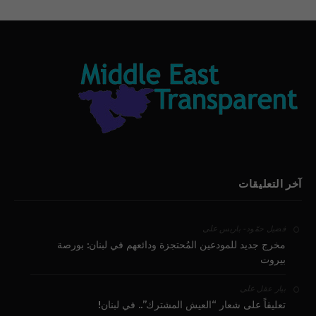
آخر التعليقات
على
فضيل حمّود - باريس
مخرج جديد للمودعين المُحتجزة ودائعهم في لبنان: بورصة
بيروت
على
بيار عقل
تعليقاً على شعار “العيش المشترك”.. في لبنان!