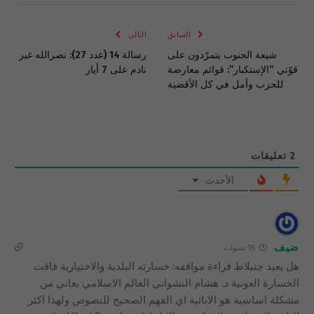
الإلكتروني
Link
السابق
التالي
شيعة الجنوب يتمرّدون على
رسالة 14 (عدد 27): نصرالله غير
قوّتي “الإستكبار”: قوائم معارضة
نادم على 7 أيار
للحزب وأمل في كل الأقضية
2
تعليقات
الأحدث
ضيف
16 سنوات
هل يعيد جنبلاط قراءة مواقفه: خسارته البلدية والاختيارية فاقت
الخسارة العونية د. هشام النشواتي العالم الاسلامي يعاني من
مشكلة اساسية هو الابائية اي الفهم الصحيح للنصوص ولهذا اكثر