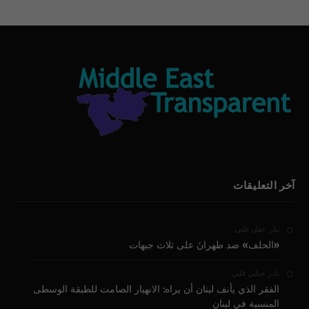
آخر التعليقات
على
بيار عقل
«الحلف» ضد طهرانَ على ثلاث جبهات
على
نادر جبلي
الفقر الذي يأنف لبنان أن يراه: الانهيار الصامت للطبقة الوسطى
المنسية في لبنان