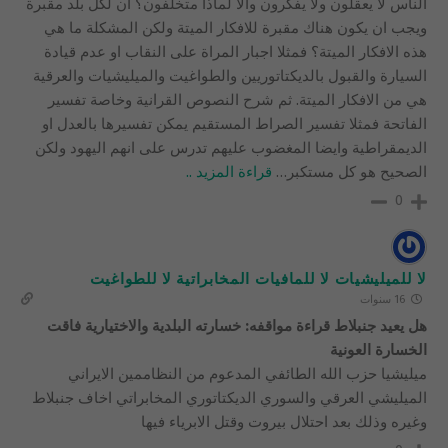
الناس لا يعقلون ولا يفكرون والا لماذا متخلفون؟ ان لكل بلد مقبرة
ويجب ان يكون هناك مقبرة للافكار الميتة ولكن المشكلة ما هي
هذه الافكار الميتة؟ فمثلا اجبار المراة على النقاب او عدم قيادة
السيارة والقبول بالديكتاتوريين والطواغيت والميليشيات والعرقية
هي من الافكار الميتة. ثم شرح النصوص القرانية وخاصة تفسير
الفاتحة فمثلا تفسير الصراط المستقيم يمكن تفسيرها بالعدل او
الديمقراطية وايضا المغضوب عليهم تدرس على انهم اليهود ولكن
الصحيح هو كل مستكبر
…
قراءة المزيد ..
0
لا للميليشيات لا للمافيات المخابراتية لا للطواغيت
16 سنوات
هل يعيد جنبلاط قراءة مواقفه: خسارته البلدية والاختيارية فاقت
الخسارة العونية
ميليشيا حزب الله الطائفي المدعوم من النظاممين الايراني
الميليشي العرقي والسوري الديكتاتوري المخابراتي اخاف جنبلاط
وغيره وذلك بعد احتلال بيروت وقتل الابرياء فيها