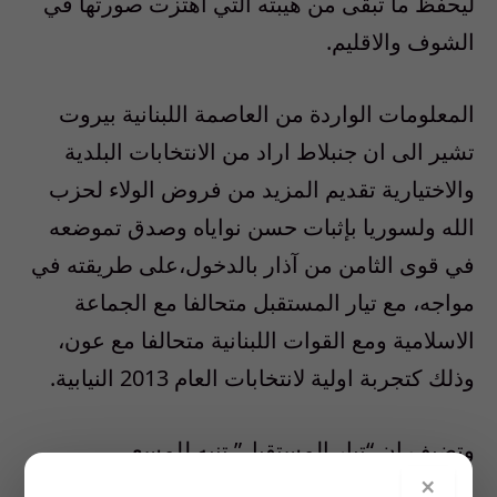
ليحفظ ما تبقى من هيبته التي اهتزت صورتها في
الشوف والاقليم.
المعلومات الواردة من العاصمة اللبنانية بيروت
تشير الى ان جنبلاط اراد من الانتخابات البلدية
والاختيارية تقديم المزيد من فروض الولاء لحزب
الله ولسوريا بإثبات حسن نواياه وصدق تموضعه
في قوى الثامن من آذار بالدخول،على طريقته في
مواجه، مع تيار المستقبل متحالفا مع الجماعة
الاسلامية ومع القوات اللبنانية متحالفا مع عون،
وذلك كتجربة اولية لانتخابات العام 2013 النيابية.
وتضيف ان “تيار المستقبل” تنبه للمسعى
×
الجنبلاطي وعمل على بذل المستطاع من اجل