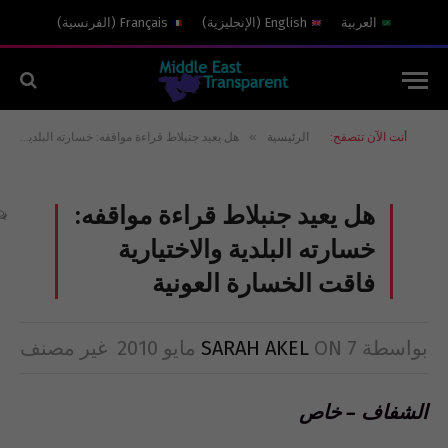
العربية
English
(
الإنجليزية
)
Français
(
الفرنسية
)
»
أنت الآن تتصفح:
الرئيسية
هل يعيد جنبلاط قراءة مواقفه: خسارته البلدية والاختيارية فاقت الخسارة العونية
هل يعيد جنبلاط قراءة مواقفه:
خسارته البلدية والاختيارية
فاقت الخسارة العونية
بواسطة
7 مايو 2010
ON
SARAH AKEL
غير مصنف
الشفاف – خاص