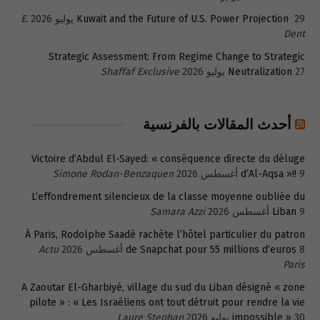
29 يوليو 2026
Kuwait and the Future of U.S. Power Projection
E.
Dent
Strategic Assessment: From Regime Change to Strategic
27 يوليو 2026
Neutralization
Shaffaf Exclusive
أحدث المقالات بالفرنسية
Victoire d’Abdul El-Sayed: « conséquence directe du déluge
9 أغسطس 2026
d’Al-Aqsa »!!
Simone Rodan-Benzaquen
L’effondrement silencieux de la classe moyenne oubliée du
9 أغسطس 2026
Liban
Samara Azzi
À Paris, Rodolphe Saadé rachète l’hôtel particulier du patron
8 أغسطس 2026
de Snapchat pour 55 millions d’euros
Actu
Paris
A Zaoutar El-Gharbiyé, village du sud du Liban désigné « zone
pilote » : « Les Israéliens ont tout détruit pour rendre la vie
30 يوليو 2026
impossible »
Laure Stephan