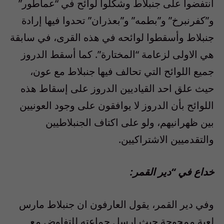
انتفضوا على جنبلاط وشكلوا لوائح في “عماطور”
و”كفرنبرخ” و”بطمه” و”بعذران” تحدوا فيها إرادة
جنبلاط وأسقطوا لوائحه في هذه القرى، في سابقة
هي الاولى لزعامة “المختارة”. كما أسقط الدروز
جميع اللوائح التي تحالف فيها جنبلاط مع عون،
حيث علق احد القياديين الدروز على إسقاط هذه
اللوائح بأن الدروز لا يوافقون على وجود العونيين
بين ظهرانيهم، ولو على اكتاف الجنبلاطيين
والتقدميين الاشتراكيين.
خداع في “دير القمر:
وفي دير القمر، يقول العارفون ان جنبلاط مارس
لعبة ممجوجة حيث ارسل جماعته للتفاوض مع