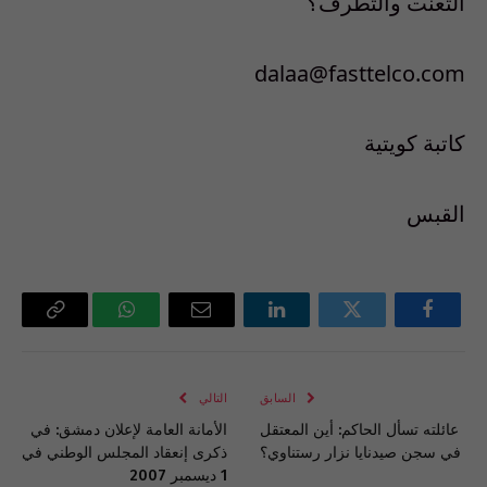
التعنت والتطرف؟
dalaa@fasttelco.com
كاتبة كويتية
القبس
فيسبوك
تويتر
لينكدإن
البريد
واتساب
Copy
الإلكتروني
Link
السابق
التالي
عائلته تسأل الحاكم: أين المعتقل
الأمانة العامة لإعلان دمشق: في
في سجن صيدنايا نزار رستناوي؟
ذكرى إنعقاد المجلس الوطني في
1 ديسمبر 2007