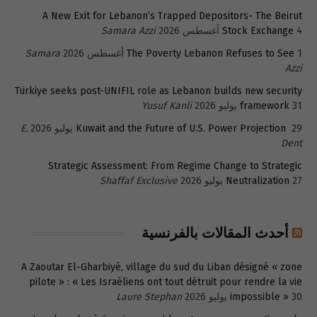
A New Exit for Lebanon’s Trapped Depositors- The Beirut
4 أغسطس 2026
Stock Exchange
Samara Azzi
1 أغسطس 2026
The Poverty Lebanon Refuses to See
Samara
Azzi
Türkiye seeks post-UNIFIL role as Lebanon builds new security
31 يوليو 2026
framework
Yusuf Kanli
29 يوليو 2026
Kuwait and the Future of U.S. Power Projection
E.
Dent
Strategic Assessment: From Regime Change to Strategic
27 يوليو 2026
Neutralization
Shaffaf Exclusive
أحدث المقالات بالفرنسية
A Zaoutar El-Gharbiyé, village du sud du Liban désigné « zone
pilote » : « Les Israéliens ont tout détruit pour rendre la vie
30 يوليو 2026
impossible »
Laure Stephan