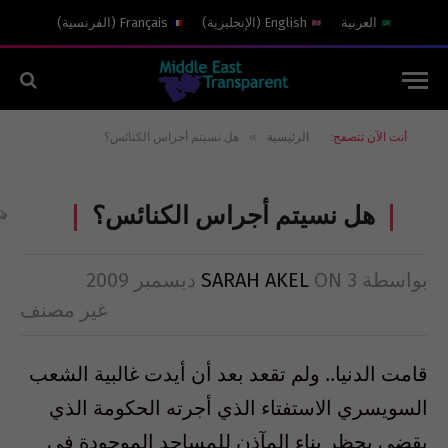
العربية
English
(
الإنجليزية
)
Français
(
الفرنسية
)
»
أنت الآن تتصفح:
الرئيسية
هل نسيتم أجراس الكنائس؟
هل نسيتم أجراس الكنائس؟
بواسطة
3 ديسمبر 2009
ON
SARAH AKEL
غير مصنف
قامت الدنيا.. ولم تقعد بعد أن أيدت غالبية الشعب
السويسري الاستفتاء الذي أجرته الحكومة الذي
يقضي بحظر بناء المآذن للمساجد الموجودة في