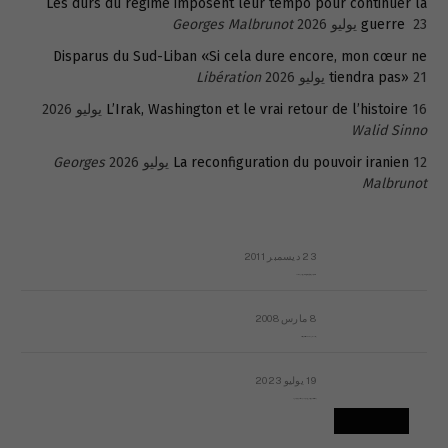
Les durs du régime imposent leur tempo pour continuer la
23 يوليو 2026
guerre
Georges Malbrunot
Disparus du Sud-Liban «Si cela dure encore, mon cœur ne
21 يوليو 2026
tiendra pas»
Libération
16 يوليو 2026
L’Irak, Washington et le vrai retour de l’histoire
Walid Sinno
12 يوليو 2026
La reconfiguration du pouvoir iranien
Georges
Malbrunot
23 ديسمبر 2011
عائلة المهندس طارق الربعة: أين دولة القانون والموسسات؟
8 مارس 2008
رسالة مفتوحة لقداسة البابا شنوده الثالث
19 يوليو 2023
إشكاليات التقويم الهجري، وهل يجدي هذا التقويم أيُ نفع؟