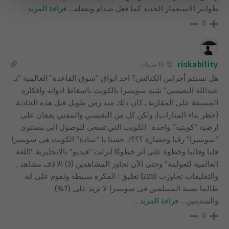
طوابير الاستعمار الجديد كما فعل صدام ويفعله
…
قراءة المزيد ..
0
riskability
16 سنوات
هل نسيتم أجراس الكنائس؟ احد ابواق “سوق القاعدة” العالمية “د.
عبدالله النفيسي” شبه سويسرا بالكويت باسقاط ادواته وافكاره
المسبقة على المقارنة , كان ذلك منذ زمن طويل قبل هذه الحادثة
(حظر بناء المنارات), ولكن كل من النفيسي والمفتي يقفان على
ارضية “كويتية” واحدة : الكويت التي تسعى للوصول الى مستوى
“سويسرا” رقيا وحضارة ؟؟؟!.. حسنا يا “سادة” الكويت هي سويسرا
قلبا وقالبا وخطوة على اثر خطوةّ! انزلت “فيديو” بالانجليزية “اللغة
العالمية للعولمة” وحتى الآن تجاوز المشاهدين (3) الالاف مشاهد ,
والتعليقات تجاوزت (220) تعليق : الفكرة بسيطة وتقوم على انه
طالما نسبة المسلمين في سويسرا لا تزيد على (7%)
والمتدينين
…
قراءة المزيد ..
0