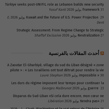
Türkiye seeks post-UNIFIL role as Lebanon builds new security
31 يوليو 2026
framework
Yusuf Kanli
29 يوليو 2026
Kuwait and the Future of U.S. Power Projection
E.
Dent
Strategic Assessment: From Regime Change to Strategic
27 يوليو 2026
Neutralization
Shaffaf Exclusive
أحدث المقالات بالفرنسية
A Zaoutar El-Gharbiyé, village du sud du Liban désigné « zone
pilote » : « Les Israéliens ont tout détruit pour rendre la vie
30 يوليو 2026
impossible »
Laure Stephan
Les durs du régime imposent leur tempo pour continuer la
23 يوليو 2026
guerre
Georges Malbrunot
Disparus du Sud-Liban «Si cela dure encore, mon cœur ne
21 يوليو 2026
tiendra pas»
Libération
16 يوليو 2026
L’Irak, Washington et le vrai retour de l’histoire