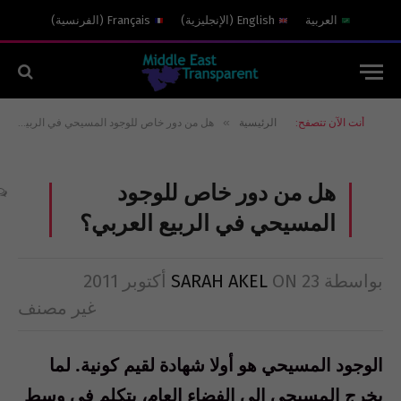
العربية
English
(
الإنجليزية
)
Français
(
الفرنسية
)
»
أنت الآن تتصفح:
الرئيسية
هل من دور خاص للوجود المسيحي في الربيع العربي؟
هل من دور خاص للوجود
المسيحي في الربيع العربي؟
بواسطة
23 أكتوبر 2011
ON
SARAH AKEL
غير مصنف
الوجود المسيحي هو أولا شهادة لقيم كونية. لما
يخرج المسيحي إلى الفضاء العام، يتكلم في وسط