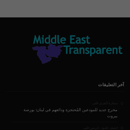
آخر التعليقات
على
سمارة القزي
مخرج جديد للمودعين المُحتجزة ودائعهم في لبنان: بورصة
بيروت
على
فضيل حمّود - باريس