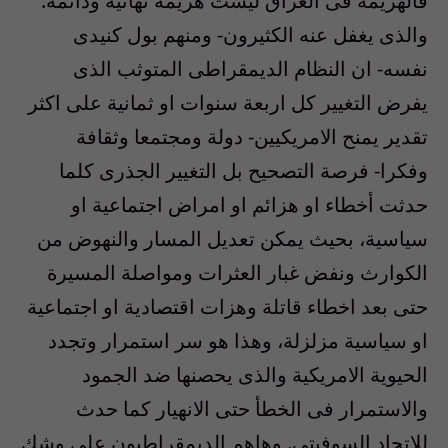
فالهزيمة فى العراق ليست هزيمة نهائية ودائمة.
والذى يغفل عنه الكثيرون- ومنهم بول كنيدى
نفسه- ان النظام الديمقراطى المتوثب الذى
يفرض التغيير كل اربعة سنوات او ثمانية على اكثر
تقدير يمنح الامريكيين- دولة ومجتمعا وثقافة
وفكرا- فرصة التصحيح بل التغيير الجذرى كلما
حدثت أخطاء او هزائم او امراض اجتماعية او
سياسية، بحيث يمكن تعديل المسار والنهوض من
الكوارث ونفض غبار العثرات ومواصلة المسيرة
حتى بعد اخطاء قاتلة وهزات اقتصادية او اجتماعية
او سياسية مزلزلة، وهذا هو سر استمرار وتجدد
الحيوية الامريكية والذى يحصنها ضد الجمود
والاستمرار فى الخطأ حتى الانهيار كما حدث
للاتحاد السوفيتى. وهاهم الديمقراطيون على وشك