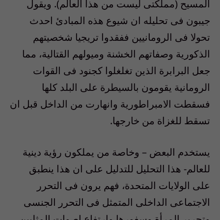
المسيح (مملكتى ليست من هذا العالم). ويقول
جيبون فى تحليله ان شيوع هذه المبادئ احدث
تحولا فى الرومانيين ففقدوا تريجيا شخصيتهم
الذكورية وصفاتهم الخشنة وميولهم القتالية، مما
جعل البرابرة الذين تغلغلوا كجنود فى القوات
الرومانية يقومون بالسيطرة على البلد كلها
فسقطت الامبراطورية وانهارت من الداخل قبل ان
تسقط للغزاة من خارجها.
يستخدم البعض – وخاصة من يملكون رؤية دينية
للعالم- هذا التحليل للتدليل على ان هذا ينطبق
على الولايات المتحدة، فهم يرون فى التحرر
الاجتماعى الداخلى المتمثل فى التحرر الجنسى
وتحرير المرأة وسفورها وارتفاع اصوات المثليين