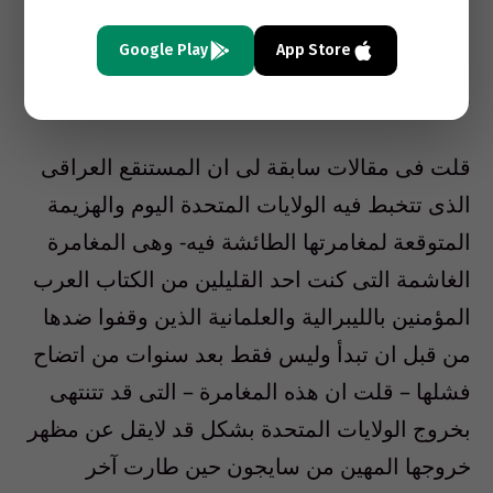
الولايات المتحدة.
Google Play
App Store
هل العراق بداية النهاية؟
قلت فى مقالات سابقة لى ان المستنقع العراقى
الذى تتخبط فيه الولايات المتحدة اليوم والهزيمة
المتوقعة لمغامرتها الطائشة فيه- وهى المغامرة
الغاشمة التى كنت احد القليلين من الكتاب العرب
المؤمنين بالليبرالية والعلمانية الذين وقفوا ضدها
من قبل ان تبدأ وليس فقط بعد سنوات من اتضاح
فشلها – قلت ان هذه المغامرة – التى قد تتنتهى
بخروج الولايات المتحدة بشكل قد لايقل عن مظهر
خروجها المهين من سايجون حين طارت آخر