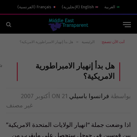
العربية
English
(
الإنجليزية
)
Français
(
الفرنسية
)
»
أنت الآن تتصفح:
الرئيسية
هل بدأ إنهيار الامبراطورية الامريكية؟
هل بدأ إنهيار الامبراطورية
الامريكية؟
بواسطة
فرانسوا باسيلي
21 أكتوبر 2007
ON
غير مصنف
اذا وضعت جملة “انهيار الولايات المتحدة الامريكية”
بين قوسين فى جوجل ستحصل على مايقرب من