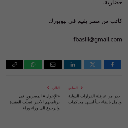
حضارية.
كاتب من مصر يقيم في نيويورك
fbasili@gmail.com
فيسبوك
تويتر
لينكدإن
البريد
واتساب
Copy
الإلكتروني
Link
السابق
التالي
حذر من عرقلة القرارات الدولية
«الإخوان» المصريون في
ويأمل بالبقاء حياً ليشهد محاكمات
برنامجهم الأخير: تصلّب العقيدة
والرجوع الى وراء وراء