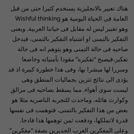
هناك تعبير بالانجليزية يستخدم كثيرا حتى من قبل
العامة فى الحياة اليومية هو Wishful thinking
وهو تعبير ليس له مقابل فى حياتنا العربية. ويعنى
التفكير بالتمنى او اشتباه التفكير بالتمنى، فيدخل
صاحبه فى حالة التمنى وهو يتوهم انه فى حالة
تفكير،فيصبح “تفكيره” مقودا بأمنياته وخاضعا
ومبررا لها مبشرا بها، وفى هذا خطورة كبيرة اذ قد
يؤدى الى نتائج تتزين بجماليات المنطق وهى
ليست سوى أهواء. مما يسقط بصاحبه فى مزالق
وكوارث هائله. وماحدث للتجربه الناصريه مثلا هو
بعض من هذا التفكير بالتمنى، فتوهمت فى نفسها
قدرة لاتملكها، ودفعت ثمن توهمها هذا فادحا.
وعلى المفكرين العرب الجديرين بصفة “مفكرين”