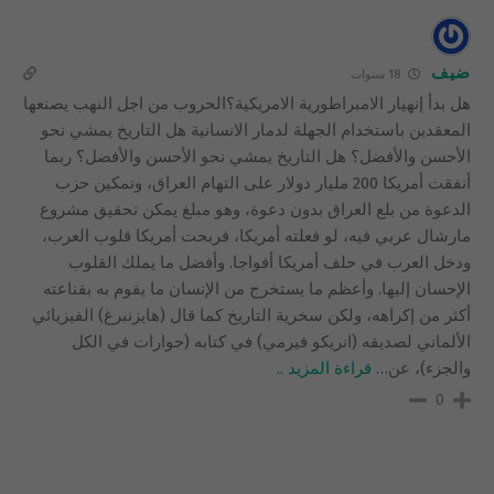
ضيف
18 سنوات
هل بدأ إنهيار الامبراطورية الامريكية؟الحروب من اجل النهب يصنعها
المعقدين باستخدام الجهلة لدمار الانسانية هل التاريخ يمشي نحو
الأحسن والأفضل؟ هل التاريخ يمشي نحو الأحسن والأفضل؟ ربما
أنفقت أمريكا 200 مليار دولار على التهام العراق، وتمكين حزب
الدعوة من بلع العراق بدون دعوة، وهو مبلغ يمكن تحقيق مشروع
مارشال عربي فيه، لو فعلته أمريكا، فربحت أمريكا قلوب العرب،
ودخل العرب في حلف أمريكا أفواجا. وأفضل ما يملك القلوب
الإحسان إليها. وأعظم ما يستخرج من الإنسان ما يقوم به بقناعته
أكثر من إكراهه، ولكن سخرية التاريخ كما قال (هايزنبرغ) الفيزيائي
الألماني لصديقه (انريكو فيرمي) في كتابه (حوارات في الكل
والجزء)، عن
…
قراءة المزيد ..
0