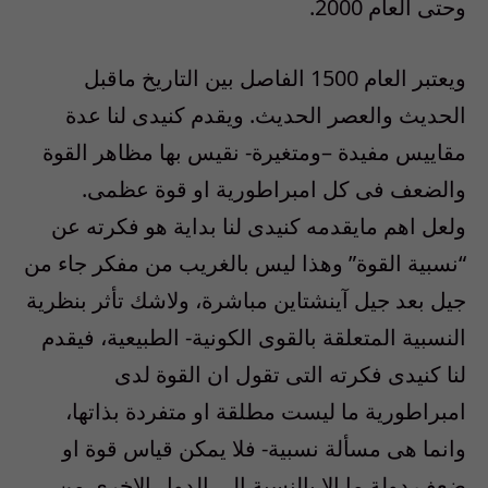
وحتى العام 2000.
ويعتبر العام 1500 الفاصل بين التاريخ ماقبل
الحديث والعصر الحديث. ويقدم كنيدى لنا عدة
مقاييس مفيدة –ومتغيرة- نقيس بها مظاهر القوة
والضعف فى كل امبراطورية او قوة عظمى.
ولعل اهم مايقدمه كنيدى لنا بداية هو فكرته عن
“نسبية القوة” وهذا ليس بالغريب من مفكر جاء من
جيل بعد جيل آينشتاين مباشرة، ولاشك تأثر بنظرية
النسبية المتعلقة بالقوى الكونية- الطبيعية، فيقدم
لنا كنيدى فكرته التى تقول ان القوة لدى
امبراطورية ما ليست مطلقة او متفردة بذاتها،
وانما هى مسألة نسبية- فلا يمكن قياس قوة او
ضعف دولة ما إلا بالنسبة الى الدول الاخرى من