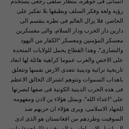
انسانى فى جوهره، منظار سلفى رجعى يستخدم
رؤية ولغة وفكر السلف ويطبقها بلا تفكير على
الحاضر، فلا يزال العالم فى نظره بنقسم الى
دارين دار الحرب ودار السلام، والى معسكرين
معسكر المؤمنين ومعسكر “الكفار من اليهود
والنصارى”. وهذا القطاع يحمل للولايات المتحدة
على الاخص والغرب عموما كراهية هائلة لها ابعاد
تاريخية تراثية ودينية تتعدى الارض نفسها وتتعلق
باهداب السموات وتتوهم اشتراك الخالق الاعظم
فى هذه الحرب الدينية الكونية فى صفها لنصرتها
على “اعداء الله”. ويمثل هؤلاء بن لادن ومفهومه
للجهاد الاسلامى. ويرى هؤلاء ان حربهم ضد
السوفيت وطردهم من افغانستان هو الذى ادى
الى انهيار الامبراطورية السوفيتية (الملحدة) وانهم