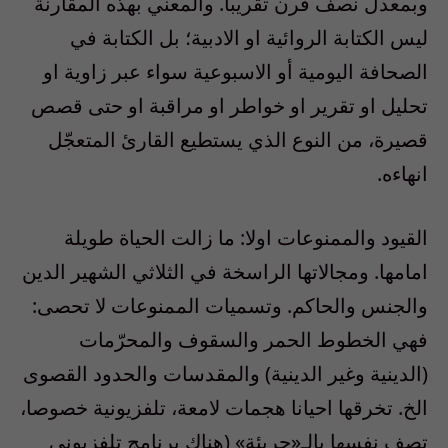
وبمعدل نصف قرن تقريباً. والمعني بهذه المقارنة
ليس الكتابة الروائية او الادبية؛ بل الكتابة في
الصحافة اليومية أو الاسبوعية سواء عبر زاوية او
تحليل او تقرير او خواطر او مراقبة او حتى قصص
قصيرة، من النوع الذي يستطيع القارئ المتعجّل
انهاءه.
القيود والممنوعات اولا: ما زالت الحياة طويلة
امامها. ومجالاتها الراسخة في الثلاثي الشهير الدين
والجنس والحاكم. وتسميات الممنوعات لا تحصى:
فهي الخطوط الحمر والسقوف والمحرّمات
(الدينية وغير الدينية) والمقدسات والحدود القصوى
الخ. تخرقها احيانا هجمات لامعة، تلفزيونية خصوصا،
تصف نفسها بالـ«جريئة» (هناك برنامج تلفزيوني