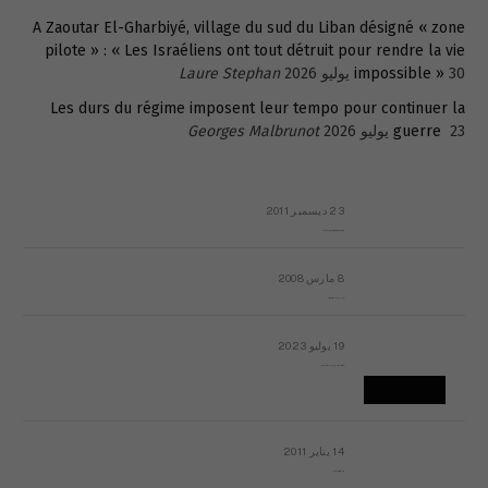
A Zaoutar El-Gharbiyé, village du sud du Liban désigné « zone
pilote » : « Les Israéliens ont tout détruit pour rendre la vie
30 يوليو 2026
impossible »
Laure Stephan
Les durs du régime imposent leur tempo pour continuer la
23 يوليو 2026
guerre
Georges Malbrunot
23 ديسمبر 2011
عائلة المهندس طارق الربعة: أين دولة القانون والموسسات؟
8 مارس 2008
رسالة مفتوحة لقداسة البابا شنوده الثالث
19 يوليو 2023
إشكاليات التقويم الهجري، وهل يجدي هذا التقويم أيُ نفع؟
14 يناير 2011
ماذا يحدث في ليبيا اليوم الجمعة؟