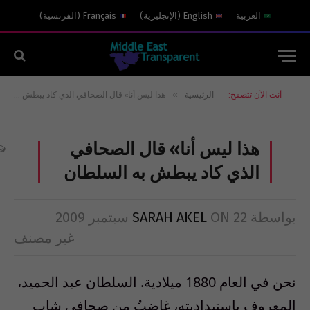
العربية
English
(
الإنجليزية
)
Français
(
الفرنسية
)
»
أنت الآن تتصفح:
الرئيسية
هذا ليس أنا» قال الصحافي الذي كاد يبطش به السلطان
هذا ليس أنا» قال الصحافي
الذي كاد يبطش به السلطان
بواسطة
22 سبتمبر 2009
ON
SARAH AKEL
غير مصنف
نحن في العام 1880 ميلادية. السلطان عبد الحميد،
المعروف بإستبداديته، غاضبٌ من صحافي شاب