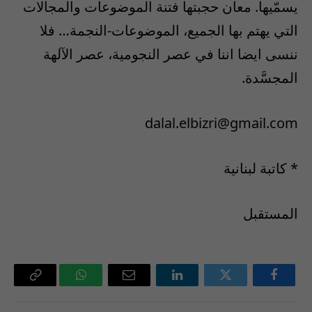
يسمّيها. معان حجبتها فتنة الموضوعات والمجالات
التي يهتم بها الجميع، الموضوعات-النجمة… فلا
ننسى ايضا اننا في عصر النجومية، عصر الآلهة
المجسَّدة.
dalal.elbizri@gmail.com
* كاتبة لبنانية
المستقبل
فيسبوك
تويتر
لينكدإن
البريد
واتساب
Copy
الإلكتروني
Link