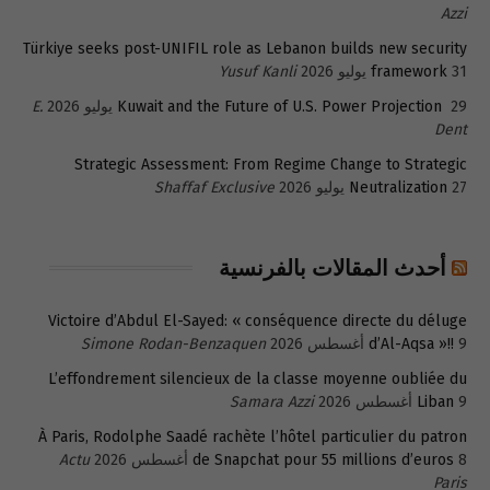
Azzi
Türkiye seeks post-UNIFIL role as Lebanon builds new security
31 يوليو 2026
framework
Yusuf Kanli
29 يوليو 2026
Kuwait and the Future of U.S. Power Projection
E.
Dent
Strategic Assessment: From Regime Change to Strategic
27 يوليو 2026
Neutralization
Shaffaf Exclusive
أحدث المقالات بالفرنسية
Victoire d’Abdul El-Sayed: « conséquence directe du déluge
9 أغسطس 2026
d’Al-Aqsa »!!
Simone Rodan-Benzaquen
L’effondrement silencieux de la classe moyenne oubliée du
9 أغسطس 2026
Liban
Samara Azzi
À Paris, Rodolphe Saadé rachète l’hôtel particulier du patron
8 أغسطس 2026
de Snapchat pour 55 millions d’euros
Actu
Paris