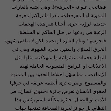
فضائحي عنوانه «الجريئة»). وهي اشبه بالغارات
المدوية او المفرقعات، نادرا ما تراكم لمعرفة
جديدة، لرؤية اخرى. أحيانا تثير هذه الهجمات
الرغبة في ردعها من قبل الحاكم او السلطة،
فتخرسها؛ وتنام الغارة او تخمد. لكن لا تطفئ شهوة
الخرق المدوّي والمثير، مجرد الشهوة. وهي في
النهاية هجمات عشوائية واستهلاكية. مثلها مثل
الاعلانات او البرامج المنسوخة الحاملة لهذه
الإيماءت… مما سهّل اختلاط الحدود بين الممنوع
والمسموح. وصرتَ ترى أنظمة عريقة في خرقها
لحقوق الانسان تعرض جائزة «حقوق انسان» في
الأدب او النضال، جائزة مكلّلة باسم رئيس هذا
النظام. بل جوائز لحرية الصحافة تمنحها جهات