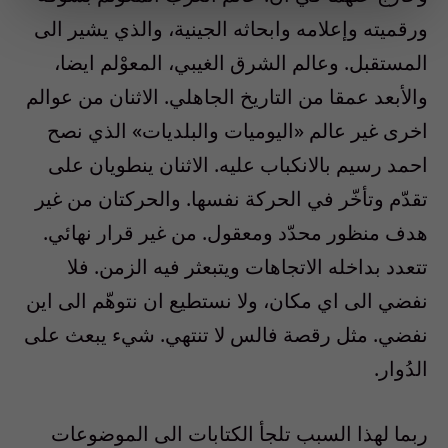
ورقميته وإعلامه وابحاثه الجينية، والذي يشير الى
المستقبل. وعالم الشرق الغيبي، المعوْلم ايضا،
والأبعد عمقا من التاريخ الجاهلي. الاثنان من عوالم
اخرى غير عالم «اليوميات والبلديات» الذي نصح
احمد رسيم بالانكباب عليه. الاثنان ينطويان على
تقدّم وتأخّر في الحركة نفسها. والحركتان من غير
هدف منظور محدّد ومعقول. من غير قرار نهائي.
تتعدد بداخله الاتجاهات ويتبعثر فيه الزمن. فلا
نفضي الى اي مكان، ولا نستطيع ان نتوهّم الى اين
نفضي. مثل رقصة فالس لا تنتهي. شيء يبعث على
الدُوار.
ربما لهذا السبب تلجأ الكتابات الى الموضوعات