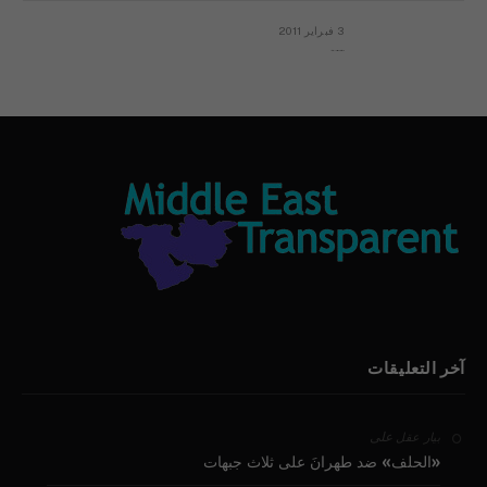
3 فبراير 2011
بيان الأقباط وحتمية التغيير ودعوة للتوقيع
آخر التعليقات
على
بيار عقل
«الحلف» ضد طهرانَ على ثلاث جبهات