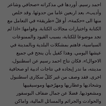
احمد رسيم. أوردها في مذكراته «صحافي وشاعر
وأديب»، بعد اربعين عاما من حدوثها. وقد خلص
منها الى «حكمة»، أو قلْ «طريقة» في التعامل مع
الكتابة واختيارات مجالات الكتابة. وقوامها: «اذا لم
تجد موضوعا للكتابة، بسبب القيود والممنوعات
السياسية، فاهتم بمشكلات البلدية وبالمدينة في
عيشها اليومي. وهذا كفيل بأن ينجح في جميع
الاحوال!». فكان نتاج احمد رسيم عن اسطنبول،
مدينته، ما ندر إيجاده في نتاجات ادبية او صحافية
اخرى. فقد وصف من غير كللْ سكارى اسطنبول
وشحاذيها وعطاريها ومهرّجيها وموسيقييها
ومشعوذيها. فضلا عن جمال ضفاف البوسفور
والحوادث والجرائم والمسائل المالية، واماكن