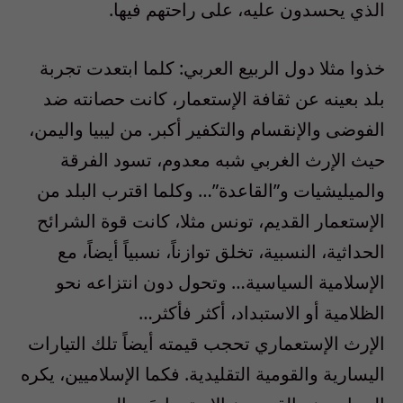
الذي يحسدون عليه، على راحتهم فيها.
خذوا مثلا دول الربيع العربي: كلما ابتعدت تجربة
بلد بعينه عن ثقافة الإستعمار، كانت حصانته ضد
الفوضى والإنقسام والتكفير أكبر. من ليبيا واليمن،
حيث الإرث الغربي شبه معدوم، تسود الفرقة
والميليشيات و”القاعدة”… وكلما اقترب البلد من
الإستعمار القديم، تونس مثلا، كانت قوة الشرائح
الحداثية، النسبية، تخلق توازناً، نسبياً أيضاً، مع
الإسلامية السياسية… وتحول دون انتزاعه نحو
الظلامية أو الاستبداد، أكثر فأكثر…
الإرث الإستعماري تحجب قيمته أيضاً تلك التيارات
اليسارية والقومية التقليدية. فكما الإسلاميين، يكره