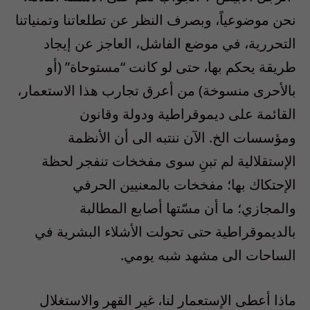
نحن موضوعياً، وبصرف النظر عن تطلعاتنا وتمنياتنا
التحررية، في موضع الفاشل، العاجز عن إيجاد
طريقة يحكم بها، حتى لو كانت “مستوحاة” (أو
بالأحرى منسوخة) من أعرق تجارب هذا الاستعمار،
القائمة على ديموقراطية ودولة وقانون
ومؤسسات الخ. الآن ننتبه الى أن الأنظمة
الإستقلالية لم تبنِ سوى مفخخات تنفجر لحظة
الإحتكاك بها؛ مفخخات بالمعنيين الحرفي
والمجازي؛ ما أن مسّتها أصابع المطالبة
بالديموقراطية حتى تحولت الأشلاء البشرية في
الساحات الى مشهد شبه يومي.
ماذا أعطى الإستعمار لنا، غير القهر والاستغلال