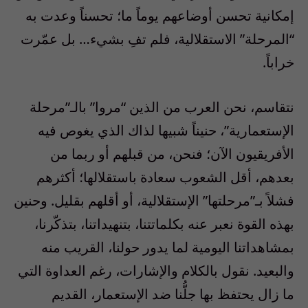
إمكانية تحسن أوضاعهم يوماً ما؛ تحسناً وعدت به
“المرحلة” الاستقلالية، فلم تفِ بشيء… بل عمّرت
خراباً.
نتقاسم، نحن العرب من الذين “مروا” بالـ”مرحلة
الإستعمارية”، حنيناً شبيها لذاك الذي يغوص فيه
الأفريقيون الآن؛ فنحن، من قبلهم أو ربما من
بعدهم، أقل الشعوب سعادة باستقلالها؛ أكثرهم
فشلاً بـ”مرحلتها” الإستقلالية، أو أقلهم بقليل. وحنين
بهذه القوة نعبر عنه بكلماتتنا، بتنهيداتنا، بتذكّرنا،
بمشاهداتنا اليومية لما يدور حولنا، القريب منه
والبعيد. نقول بالكلام والإشارات، رغم العداوة التي
ما زال يحتفظ بها جلُّنا ضد الإستعمار، القديم