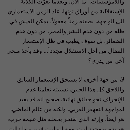
واللامؤسسات. اما الآن، وبعدما تعرّت الكذبة
الإستقلالية من أوراق توتها، عاد الزمن الاستعماري
الى الواجهة، بصفته زمناً معقولاً، يمكن العيش في
ظله من دون هدم البشر والحجر، من دون هدم
الضمائر. بل سوف يطيب في ظل الإستعمار
النضال من أجل الاستقلال مجدداً… وقد يأخذ منحى
آخر. من يدري؟
لا، من جهة أخرى، لا يستحق الإستعمار السابق
واللاحق كل هذا الحنين. نسبيته تعلمنا عدم
الإنجراف نحو حقائق نهائية. صحيح انه قد يفيد
لمواجهة التقهقر العربي، ولكنه من عالم الماضي،
هو ايضاً. وإرثه الذي نفتخر بحمله مثل غنيمة حرب،
هو بدوره مجرد إرث. ومع انه إرث قريب، ما زالت