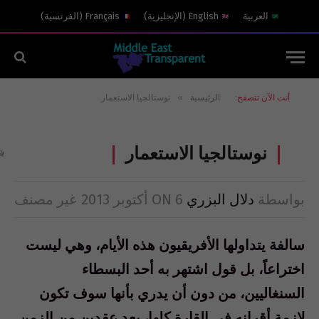
العربية
English
(
الإنجليزية
)
Français
(
الفرنسية
)
»
أنت الآن تتصفح:
الرئيسية
نوستالجيا الاستعمار
نوستالجيا الاستعمار
بواسطة
دلال البزري
6 أكتوبر 2013
ON
غير مصنف
سالفة يتداولها الأفريقيون هذه الأيام، وهي ليست
اختراعاً، بل قول اشتهر به أحد البسطاء
السنغاليين، من دون أن يدري بأنها سوف تكون
لازمة أقرانه في القارة كلها، بعد عقدين من الزمن.