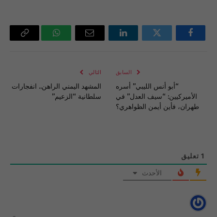
فيسبوك
تويتر
لينكدإن
البريد
واتساب
Copy
الإلكتروني
Link
السابق
التالي
“أبو أنس الليبي” أسره
المشهد اليمني الراهن.. انفجارات
الأميركيين: “سيف العدل” في
سلطانية “الزعيم”
طهران، فأين أيمن الظواهري؟
1
تعليق
الأحدث