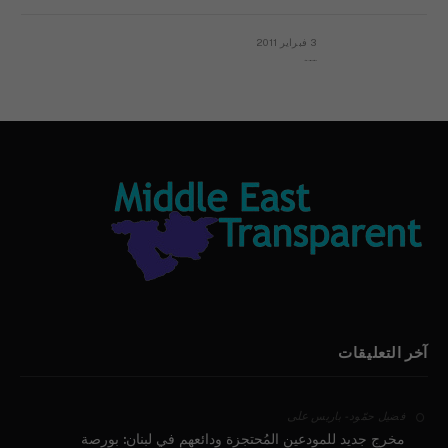
3 فبراير 2011
بيان الأقباط وحتمية التغيير ودعوة للتوقيع
آخر التعليقات
على
فضيل حمّود - باريس
مخرج جديد للمودعين المُحتجزة ودائعهم في لبنان: بورصة