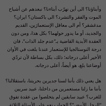
وأبناؤنا؟ الى أين نهرّب أبناءنا؟ نبعدهم عن أشباح
الموت والفقر والتشرد؟ الى باكستان؟ ايران؟
مدغشقر؟ أم الى معاقل الإستعمارَين، القديم
والجديد، أو ما يدور حولهما؟ بكل هذا، ومن دون
العقدة الأبدية القاضية بـ”عدم جلد الذات”، فان
درجة النوستالجيا للإستعمار عندنا بلغت في الأوان
الأخير أعلى درجاته؛ ذلك، بكل بساطة لأن تردّي
أوضاعنا بلغ، هو أيضاً، أعلى درجاته.
هل يعني ذلك بأننا لسنا جديرين بحريتنا، باستقلالنا؟
بأننا ما زلنا مستعمرين من داخلنا، عبيد سريين
للغرب؟ عبيد سابقين لم يتخلصوا من عقدة تفوق
“الرجل الأبيض”؟ الجواب نعم على الأسئلة الثلاثة.