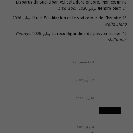
Disparus du Sud-Liban «Si cela dure encore, mon cœur ne
21 يوليو 2026
tiendra pas»
Libération
16 يوليو 2026
L’Irak, Washington et le vrai retour de l’histoire
Walid Sinno
12 يوليو 2026
La reconfiguration du pouvoir iranien
Georges
Malbrunot
23 ديسمبر 2011
عائلة المهندس طارق الربعة: أين دولة القانون والموسسات؟
8 مارس 2008
رسالة مفتوحة لقداسة البابا شنوده الثالث
19 يوليو 2023
إشكاليات التقويم الهجري، وهل يجدي هذا التقويم أيُ نفع؟
14 يناير 2011
ماذا يحدث في ليبيا اليوم الجمعة؟