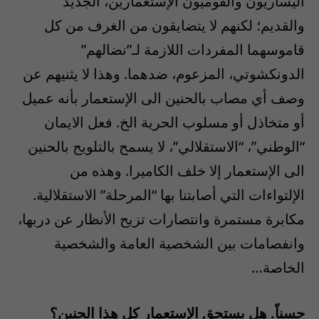
اليساريون والقوميون الإستعماريَن، الجديد
والقديم؛ لكنهم لا يتضايقون من الغرف من كل
قاموسهما المفردات اللازمة لـ”نضالهم”
الدونكشوتي، المزعوم، ضدهما. وهذا لا يثنيهم عن
وصف أي مصاب بالحنين الى الإستعمار بأنه عميل
أو متخاذل أو مسلوب الحرية الخ. فعل الايمان
“الوطني”، “الاستقلالي”، لا يسمح بالتلويح بالحنين
الى الإستعمار إلا خلف الكاميرا. وهذه من
الإلتواءات التي أصابتنا بها “المرحلة” الاستقلالية.
مكابرة مستمرة وانتصارات تزيح الأنظار عن دربها،
وانفصامات بين الشخصية العامة والشخصية
الخاصة…
حسناً. هل يستحق الإستعمار كل هذا الحنين؟