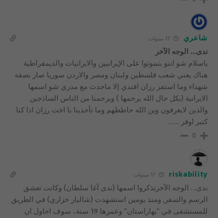
شاعري
17 سنوات
ندى… الوجه الآخر
ياسلام شو انتو بتموتوا على الإيرانيين والايرانيات والديمقراطية
هناك يعني شعب فلسطين ولبنان ومصر والاردن سوريا صار نصفه
شهداء وما استفز رزان افندي إلا ماحدث مع مدري شو اسمها
الايرانية (بكل حال الله يرحمها ) ويرحمنا من الناس الساذجين
والذين لايعرفون وين الله حاططهم وما تأخذينا يا اخت رزان اذا كنا
كتير اوفر ……
0
riskability
17 سنوات
ندى… الوجه الآخرتذكروا اسمها (ندى آغا سلطان) وكانت تعشق
الرسم والسفر, ومنذ يومين استشهدت (شاليار خزاري) في الطريق
للمستشفى في “بهاراستان” وعمرها 19 سنة.. سوف احاول ان