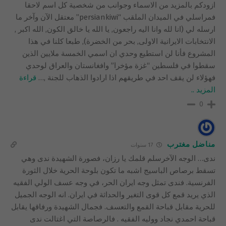
ازودكم بالمزيد من الاسماء وجوانب من شخصية كل اسم لاحقا
فمراسلي في الميدان الملقب “persiankiwi” معتقل الآن وآخر ما
ارسله لي (انا لله وانا اليه راجعون, يا الله يا خالق الكون, الله اكبر ,
الانتخابات الايرانية الاولى, بحر من الخضرة), طبعا كلنا في هذا
المشروع فأنا لن استطيع وحدي ان اسمي الخمسة ملايين الذين
سقطوا في فلسطين “غزة مؤخرا” وافغانستان والعراق لوحدي
فهؤلاء لن يقف احد في طريقهم اذا ارادوا الذهاب للجنة ,
…
قراءة
المزيد ..
0
مناضل مغترب
17 سنوات
ندى… الوجه الآخرسلم قلمك يا رزان، فصورة الشهيدة ندى وهي
تسقط برصاص الباسيج اشبه ما تكون بلوحة الحرية خلال الثورة
الفرنسية. فندى تمثل وجه ايران الحر، في وجه عسف الولي الفقيه
الذي يريد قمع كل قوى التغير والحداثة في ايران. انه الوجه الجميل
للحرية مقابل قباحة القمع والتعسف. فجمال الشهيدة ورفاقها يقابل
قباحة احمدي نجاد ووليه الفقيه . فالرصاصة التي اغتالت ندى