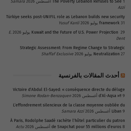
1 أغسطس 2026
The Poverty Lebanon Refuses to See
Samara
Azzi
Türkiye seeks post-UNIFIL role as Lebanon builds new security
31 يوليو 2026
framework
Yusuf Kanli
29 يوليو 2026
Kuwait and the Future of U.S. Power Projection
E.
Dent
Strategic Assessment: From Regime Change to Strategic
27 يوليو 2026
Neutralization
Shaffaf Exclusive
أحدث المقالات بالفرنسية
Victoire d’Abdul El-Sayed: « conséquence directe du déluge
9 أغسطس 2026
d’Al-Aqsa »!!
Simone Rodan-Benzaquen
L’effondrement silencieux de la classe moyenne oubliée du
9 أغسطس 2026
Liban
Samara Azzi
À Paris, Rodolphe Saadé rachète l’hôtel particulier du patron
8 أغسطس 2026
de Snapchat pour 55 millions d’euros
Actu