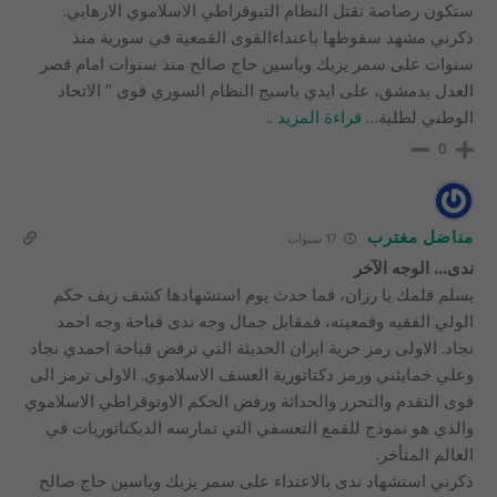
ستكون رصاصة تقتل النظام التيوقراطي الاسلاموي الارهابي.
ذكرني مشهد سقوطها باعتداءالقوى القمعية في سورية منذ
سنوات على سمر يزبك وياسين حاج صالح منذ سنوات امام قصر
العدل بدمشق، على ايدي باسيج النظام السوري قوى ” الاتحاد
الوطني لطلبة
…
قراءة المزيد ..
0
مناضل مغترب
17 سنوات
ندى… الوجه الآخر
يسلم قلمك يا رزان، فما حدث يوم استشهادها كشف زيف حكم
الولي الفقيه وقمعيته، فمقابل جمال وجه ندى قباحة وجه احمد
نجاد. الاولى رمز حرية ايران الحديثة التي ترفض قباحة احمدي نجاد
وعلي خمايئني ورمز دكتاتورية العسف الاسلاموي. الاولى ترمز الى
قوى التقدم والتحرر والحداثة ورفض الحكم الاوتوقراطي الاسلاموي
والذي هو نموذج للقمع التعسفي التي تمارسه الديكتاتوريات في
العالم المتأخر.
ذكرني استشهاد ندى بالاعتداء على سمر يزبك وياسين حاج صالح