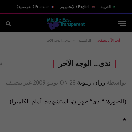
العربية
English
(
الإنجليزية
)
Français
(
الفرنسية
)
»
أنت الآن تتصفح:
الرئيسية
ندى… الوجه الآخر
ندى… الوجه الآخر
بواسطة
رزان زيتونة
28 يونيو 2009
ON
غير مصنف
(الصورة: “ندى” طهران، استشهدت أمام الكاميرا)
*