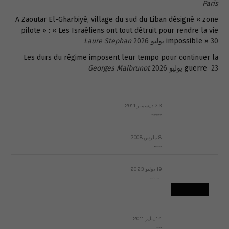
Paris
A Zaoutar El-Gharbiyé, village du sud du Liban désigné « zone
pilote » : « Les Israéliens ont tout détruit pour rendre la vie
30 يوليو 2026
impossible »
Laure Stephan
Les durs du régime imposent leur tempo pour continuer la
23 يوليو 2026
guerre
Georges Malbrunot
23 ديسمبر 2011
عائلة المهندس طارق الربعة: أين دولة القانون والموسسات؟
8 مارس 2008
رسالة مفتوحة لقداسة البابا شنوده الثالث
19 يوليو 2023
إشكاليات التقويم الهجري، وهل يجدي هذا التقويم أيُ نفع؟
14 يناير 2011
ماذا يحدث في ليبيا اليوم الجمعة؟