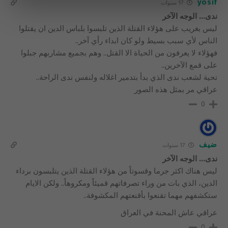
yosif
17 سنوات
ندى… الوجه الآخر
ليس بغريب على هؤلاء القتلة الذين تلبسوا بلباس الدين ان يقتلوا
الناس لأي سبب بسيط ولو كان ابداء رأي آخر..
فهؤلاء لا يعرفون من الحياة الا القتل.. وهم بجميع مشاربهم جبلوا
على قمع الآخرين..
تحية لشعب ندى الذي بدأ بتدمير اغلاله ولنفس ندى الراحة..
عراقي مر بمثل هذه الصور
0
ضيف
17 سنوات
ندى… الوجه الآخر
ليس هناك اكثر جرما وقسوتاً من هؤلاء القتلة الذين يتلبسون برداء
الدين، الذي بات من وراء تصرفاتهم قميئاً ومكروهاً.. ولكن الايام
ستكشفهم مهما تقنعوا بأقنعتهم المكشوفة..
عراقي عاش المحنة في العراق
0