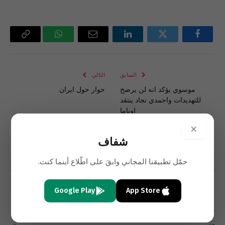
فيسبوك
تويتر
لينكدإن
البريد
واتساب
Copy
الإلكتروني
Link
السابق
التالي
موسوي يؤكد انه لن يرضخ
حوار حول ايران
للتهديدات واحمدي نجاد ينتقد
اوباما
×
شفاف
حمّل تطبيقنا المجاني وابقَ على اطّلاع أينما كنت.
6
تعليقات
الأحدث
Google Play
App Store