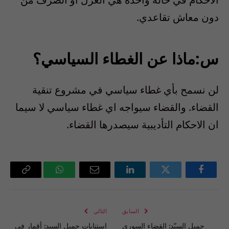
دون معاش تقاعدي.
س:ماذا عن الغطاء السياسي؟
لن نسمح بأي غطاء سياسي في مشروع تنقية
القضاء. والقضاء سيواجه اي غطاء سياسي لا سيما
ان الاحكام التأديبية سيصدرها القضاء.
فيسبوك
تويتر
لينكدإن
البريد
واتساب
Copy
الإلكتروني
Link
السابق
التالي
جميل السيّد: القضاء السوري
إستنابات جميل السيد: أقمار في