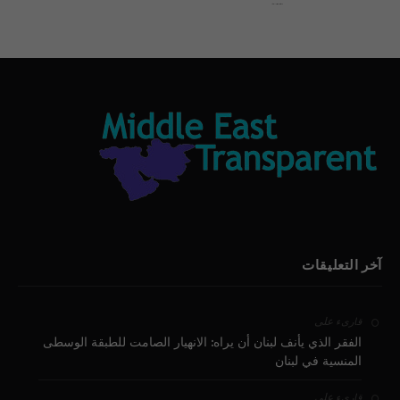
بيان الأقباط وحتمية التغيير ودعوة للتوقيع
آخر التعليقات
على
قارىء
الفقر الذي يأنف لبنان أن يراه: الانهيار الصامت للطبقة الوسطى
المنسية في لبنان
على
قارىء