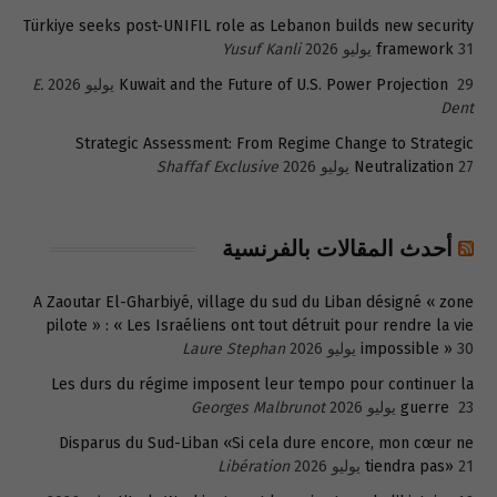
Türkiye seeks post-UNIFIL role as Lebanon builds new security
31 يوليو 2026
framework
Yusuf Kanli
29 يوليو 2026
Kuwait and the Future of U.S. Power Projection
E.
Dent
Strategic Assessment: From Regime Change to Strategic
27 يوليو 2026
Neutralization
Shaffaf Exclusive
أحدث المقالات بالفرنسية
A Zaoutar El-Gharbiyé, village du sud du Liban désigné « zone
pilote » : « Les Israéliens ont tout détruit pour rendre la vie
30 يوليو 2026
impossible »
Laure Stephan
Les durs du régime imposent leur tempo pour continuer la
23 يوليو 2026
guerre
Georges Malbrunot
Disparus du Sud-Liban «Si cela dure encore, mon cœur ne
21 يوليو 2026
tiendra pas»
Libération