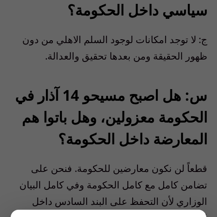
سياسي داخل الحكومة؟
ج: لا توجد امكانات لوجود السلم الاهلي من دون
ظهور الحقيقة ومن بعدها تحقيق والعدالة.
س: هل اصبح مسيحو 14 آذار في
الحكومة معزولين، وهل باتوا هم
المعارضة داخل الحكومة؟
قطعاً لن نكون معارضين للحكومة. فنحن على
تضامن كامل مع كامل الحكومة وفي كامل البيان
الوزاري لأن التحفظ على البند السادس داخل