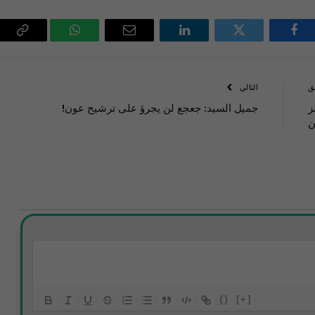
فيسبوك
تويتر
لينكدإن
البريد
واتساب
Copy
الإلكتروني
Link
ق
التالي
ز
جميل السيد: جعجع لن يجرؤ على ترشيح عون!
ن
{}
[+]