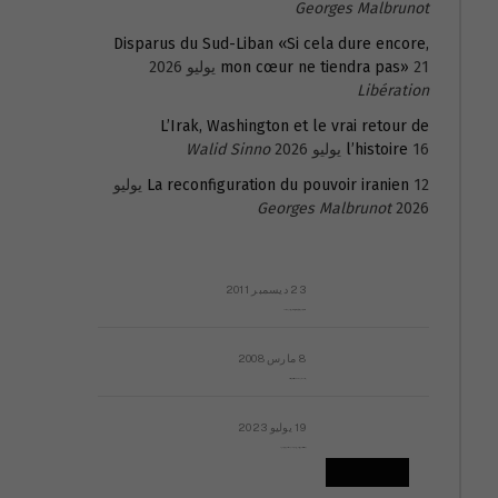
Georges Malbrunot
Disparus du Sud-Liban «Si cela dure encore,
21 يوليو 2026
mon cœur ne tiendra pas»
Libération
L’Irak, Washington et le vrai retour de
16 يوليو 2026
l’histoire
Walid Sinno
La reconfiguration du pouvoir iranien
12 يوليو
Georges Malbrunot
2026
23 ديسمبر 2011
عائلة المهندس طارق الربعة: أين دولة القانون والموسسات؟
8 مارس 2008
رسالة مفتوحة لقداسة البابا شنوده الثالث
19 يوليو 2023
إشكاليات التقويم الهجري، وهل يجدي هذا التقويم أيُ نفع؟