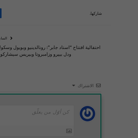
شاركها.
الساب
احتفالية افتتاح “استاد جابر”: رونالدينيو وبويول وسكول
ودل بييرو وزامبروتا وبيريس سيشاركو
الاشتراك