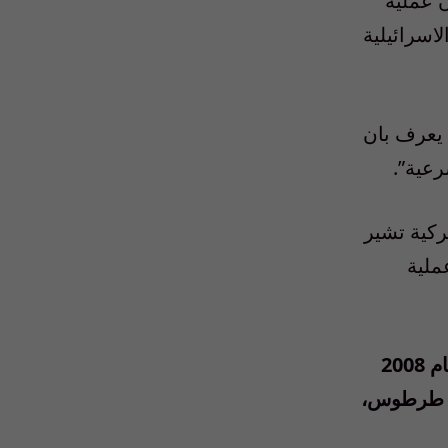
ن عملية
اسرائيلية
 يعرف بان
عية”.
اميركية تشير
ملية
قتل العميد سليمان مساء 1 آب/اغسطس العام 2008
ء طرطوس،