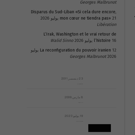
Georges Malbrunot
Disparus du Sud-Liban «Si cela dure encore,
21 يوليو 2026
mon cœur ne tiendra pas»
Libération
L’Irak, Washington et le vrai retour de
16 يوليو 2026
l’histoire
Walid Sinno
La reconfiguration du pouvoir iranien
12 يوليو
Georges Malbrunot
2026
23 ديسمبر 2011
عائلة المهندس طارق الربعة: أين دولة القانون والموسسات؟
8 مارس 2008
رسالة مفتوحة لقداسة البابا شنوده الثالث
19 يوليو 2023
إشكاليات التقويم الهجري، وهل يجدي هذا التقويم أيُ نفع؟