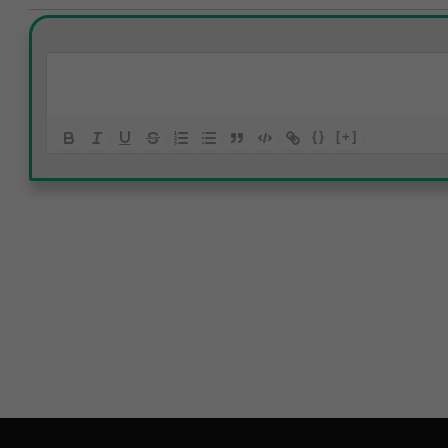
{}
[+]