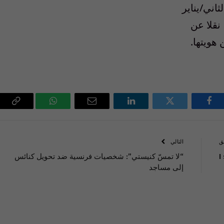
ني/يناير
نقلا عن
هويتها.
فيسبوك
تويتر
لينكدإن
البريد
واتساب
Copy
الإلكتروني
Link
ق
التالي
I
“لا تمسّ كنيستي”: شخصيات فرنسية ضد تحويل كنائس
إلى مساجد