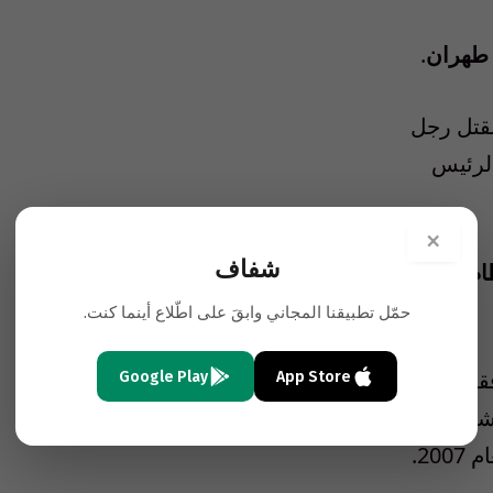
 طهران
.
مقتل رجل
الرئيس
×
شفاف
ام
حمّل تطبيقنا المجاني وابقَ على اطّلاع أينما كنت.
قا
Google Play
App Store
نشاء في
20.