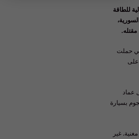
ية للطاقة
لسورية،
مقتله.
مي حملت
 على
 عماد
وم بسيارة
غنية. غير