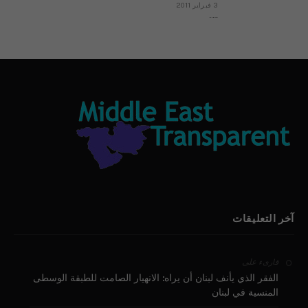
3 فبراير 2011
بيان الأقباط وحتمية التغيير ودعوة للتوقيع
آخر التعليقات
على
قارىء
الفقر الذي يأنف لبنان أن يراه: الانهيار الصامت للطبقة الوسطى
المنسية في لبنان