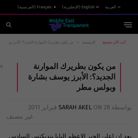
العربية
English
(
الإنجليزية
)
Français
(
الفرنسية
)
»
أنت الآن تتصفح:
الرئيسية
من يكون بطريرك الموارنة الجديد؟: الأبرز يوسف بشارة وبولس مطر
من يكون بطريرك الموارنة
الجديد؟: الأبرز يوسف بشارة
وبولس مطر
بواسطة
28 فبراير 2011
ON
SARAH AKEL
غير مصنف
بعد ان اعلن الحبر الاعظم البابا بنديكتس السادس