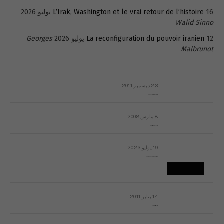
16 يوليو 2026
L’Irak, Washington et le vrai retour de l’histoire
Walid Sinno
12 يوليو 2026
La reconfiguration du pouvoir iranien
Georges
Malbrunot
23 ديسمبر 2011
عائلة المهندس طارق الربعة: أين دولة القانون والموسسات؟
8 مارس 2008
رسالة مفتوحة لقداسة البابا شنوده الثالث
19 يوليو 2023
إشكاليات التقويم الهجري، وهل يجدي هذا التقويم أيُ نفع؟
14 يناير 2011
ماذا يحدث في ليبيا اليوم الجمعة؟