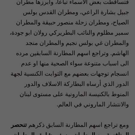
فتساقطت بعض الاسماء تباعا، وابرزها مطران
جبيل بشارة الراعي، ومطران القدس بولس
الصياح، ومطران زحلة منصور حبيقة والمطران
سمير مظلوم والنائب البطريركي رولان ابو جودة،
والمطران غي بولس نجيم والمطران منجد
الهاشم. وتراجع اسهم المطارنة السابقين مرده
الى اسباب متنوعة سواء الصحية منها او عدم
انسجام توجهات بعضهم مع الثوابت الكنسية لجهة
الدور الذي أرساه البطاركة الاسلاف والدور
المنوط بالكنيسة المارونية على مستوى لبنان
والانتشار الماروني في العالم.
ومع تراجع اسهم المطارنة السابق ذكرهم
تنحصر
المنافسة بين المطران يوسف بشارة والمطران