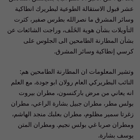
عشر قبول الاستقالة الطوعية لبطريرك انطاكية
وسائر المشرق ما نصرالله بطرس صفير، كثرت
التأويلات بشأن هوية الخَلَف، وراجت الشائعات عن
بشأن المطارنة الطامحين الى الجلوس على
كرسي إنطاكية وسائر المشرق.
وتشير المعلومات ان المطارنة الطامحين هم:
النائب البطريركي العام رولان ابو جودة، مع العلم
انه يعاني من مرض باركنسون، مطران بيروت
بولس مطر، مطران جبيل بشارة الراعي، مطران
زغرتا سمير مظلوم، مطران بعلبك منجد الهاشم،
ومطران صربا غي بولس نجيم. ومطران المتن
يوسف بشارة.