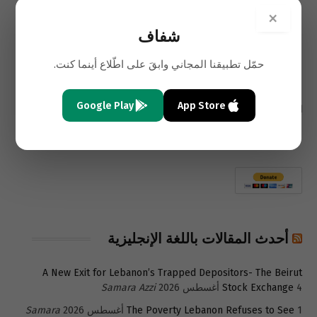
×
السابق
التالي
شفاف
نشطاء سعوديون يخططون
القرار الظني في 7 آذار: 24
لاحتجاجات في 11 و20 مارس
متّهماً لبنانيا وسورياً ومن جنسيات
حمّل تطبيقنا المجاني وابقَ على اطّلاع أينما كنت.
أخرى
Google Play
App Store
التعليقات مغلقة.
أحدث المقالات باللغة الإنجليزية
A New Exit for Lebanon’s Trapped Depositors- The Beirut
4 أغسطس 2026
Stock Exchange
Samara Azzi
1 أغسطس 2026
The Poverty Lebanon Refuses to See
Samara