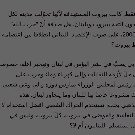
. كانت بيروت المستهدفة لأنّها تحوّلت مدينة لكل
يدون الثقة ببيروت وبلبنان. هل صدفة أنّ “حزب الله”
اصرّ في العام 2007، بعد افتعاله حرب صيف 2006، على ضرب الإقتصاد اللبناني انطلاقا من اعتصامه
ط بيروت؟
بي يصبّ في نشر البؤس في لبنان وتهجير اهله، خصوصا
ى حلّ لأزمة النفايات وإلى كهرباء وماء وحرب على
ة إلى رئيس لمجلس الوزراء يمارس دوره والى وعي شعبي
ك مشروعا خاصا بها للبنان وما يتجاوز لبنان. هذه
مذهبي بحت، تستخدم الحراك الشعبي افضل استخدام لا
والتعاسة والفوضى في بيروت، كلّ بيروت، وليس في
يستسلم اللبنانيون أم لا؟