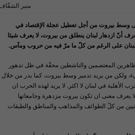
منبر الشفّاف
لى وسط بيروت من أجل تعطيل عجلة الإقتصاد في
ا يعرف أنّ ازدهار لبنان ينطلق من بيروت، لا يعرف شيئا
لبنان على الرغم من كلّ ما مرّ فيه من حروب ومآس.
ظاهرين المعتصمين والناشطين محقّة في ظل تدهور
يء، ولكن من يريد تدمير وسط بيروت، كما بدر من خلال
ب الأهلية في لبنان لا اكثر. لا يريد لهذه الحرب ان
ه لا يعرف معنى ان تكون بيروت مزدهرة وجامعاتها
نانيين من كلّ الطوائف والمذاهب والمناطق والطبقات