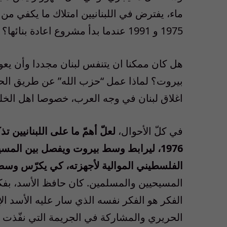
ماء، يفترض في اللبنانيين امتلاك ما يكفي من
1975 و 1991 عندما بدأ مشروع اعادة بنائها؟
هل كان ممكنا ان يتنفس لبنان مجددا وأن يعود ا
اغلاق لبنان في وجه العرب، خصوصا اهل الخل
في كلّ الأحوال،
لعلّ أهمّ ما على اللبنانيين 
1976، ليرابط وسط بيروت ويفصل بين المس
الفلسطيني الموالية لأجهزته، كي يكرّس وسط 
المسيحيين والمسلمين. كان حافظ الأسد، بفكره ا
الفكر هو الفكر نفسه الذي سار عليه الأسد ال
الحريري والمشاركة في الجريمة التي نفّذت في 