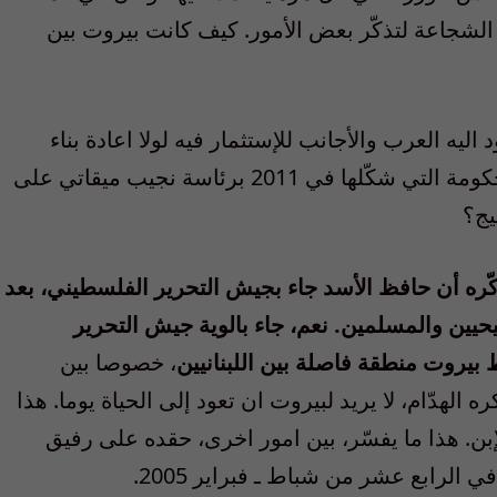
 الشجاعة لتذكّر بعض الأمور. كيف كانت بيروت بين
ليه العرب والأجانب للإستثمار فيه لولا اعادة بناء
بيروت؟ لماذا عمل “حزب الله” عن طريق الحكومة التي شكّلها في 2011 برئاسة نجيب ميقاتي على
يج؟
تذكّره أن حافظ الأسد جاء بجيش التحرير الفلسطيني، بعد
يحيين والمسلمين. نعم، جاء بالوية جيش التحرير
بيروت منطقة فاصلة بين اللبنانيين
، خصوصا بين
لهدّام، لا يريد لبيروت ان تعود إلى الحياة يوما. هذا
إبن. هذا ما يفسّر، بين امور اخرى، حقده على رفيق
الرابع عشر من شباط ـ فبراير 2005.