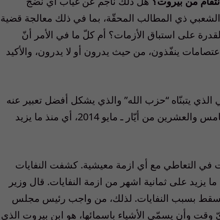
إنتقام من بيروت؟
هل ذلك ناجم عن غياب أي نضج
لشعبي ذي المطالب المحقّة، بما في ذلك معالجة قضية
رة على استباق الأزمات؟ أم كلّ ما في الأمر أنّ
صامات ينفّذون، من حيث يدرون أو لا يدرون، والأكيد
الذي يتبنّاه “حزب الله” والذي يشكل أفضل تعبير عنه
منع انتخاب رئيس للجمهورية اللبنانية منذ الخامس والعشرين من أيّار ـ مايو 2014، أي منذ ما يزيد
لت في التعاطي مع أي ازمة معيشية. كشفت النفايات
ما يزيد على ثمانية اشهر من ازمة النفايات. قال وزير
ستسقط بسبب النفايات. لذلك، من واجب رئيس مجلس
ّ وقت وأن يسمّي الأشياء باسمائها، هو ابن بيروت الذي