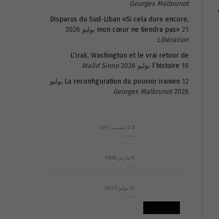
Georges Malbrunot
Disparus du Sud-Liban «Si cela dure encore,
21 يوليو 2026
mon cœur ne tiendra pas»
Libération
L’Irak, Washington et le vrai retour de
16 يوليو 2026
l’histoire
Walid Sinno
La reconfiguration du pouvoir iranien
12 يوليو
Georges Malbrunot
2026
23 ديسمبر 2011
عائلة المهندس طارق الربعة: أين دولة القانون والموسسات؟
8 مارس 2008
رسالة مفتوحة لقداسة البابا شنوده الثالث
19 يوليو 2023
إشكاليات التقويم الهجري، وهل يجدي هذا التقويم أيُ نفع؟