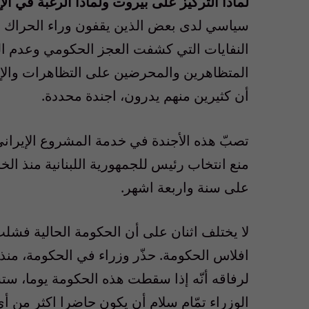
لماذا التركيز على بيروت ولماذا الرغبة في ال
سياسي لدى بعض الذين يقفون وراء الحراك ا
النفايات التي كشفت العجز الحكومي وعدم القد
المتظاهرين والمحرضين على التظاهرات والإعت
أن كثيرين منهم يدرون، اجندة محددة.
تصبّ هذه الأجندة في خدمة المشروع الإيراني 
على سنة واربعة اشهر.
لا يختلف اثنان على أن الحكومة الحالية فش
افلاس الحكومة. حذّر وزراء في الحكومة، منذ 
لرفاقه أنّه إذا سقطت هذه الحكومة يوما، 
الوزراء تمّام سلام أن يكون حاضرا اكثر من أي