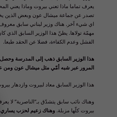
يعرف تماما ماذا تعني بيروت وماذا يعني ال
تصدر عن جماعة ميشال عون وبعض الذين يخجل
اي شيء آخر. هناك وزير لبناني سابق معروف 
مهمّة تولاها. يظنّ هذا الوزير السابق الذي 
الفشل وعدم الكفاءة، فضلا عن الحقد طبعا.
هذا الوزير السابق ذهب إلى المدرسة وحصل عل
المرور عبر شبه أمّي مثل ميشال عون ومن ع
هذا الوزير السابق معاد لبيروت وازدهار بي
وهناك نائب سابق يتشدّق بـ”الناصرية” لا يعر
بيروت كلّها مزبلة.
وهناك زعيم لحزب يساري، ل