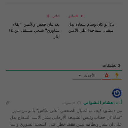
الإلكتروني
Link
السابق
التالي
ماذا لو كان وسام سعادة بدل
بعد بيان فحص والأمين: “لقاء
ميشال سماحة؟ علي الأمين
تشاوري” شيعي مستقل عن ١٤
آذار
2
تعليقات
الأحدث
أ. د. هشام النشواتي
13 سنوات
من دمشق: كيف تم اغتيال الصحفي “علي عبّاس” بأمر من مدير
“سانا”ان خطاب رئيس الشبيحة الارهابي بشار الاسد السفاح يدل
على ان بشار ونظامه ليس فقط خطر على الشعب السوري وانما