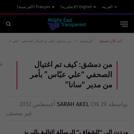
العربية
English
(
الإنجليزية
)
Français
(
الفرنسية
)
»
أنت الآن تتصفح:
الرئيسية
من دمشق: كيف تم اغتيال الصحفي “علي عبّاس” بأمر من مدير “سانا”
من دمشق: كيف تم اغتيال
الصحفي “علي عبّاس” بأمر
من مدير “سانا”
بواسطة
29 أغسطس 2012
ON
SARAH AKEL
غير مصنف
وردت إلى “الشفاف” الرسالة التالية بالبريد