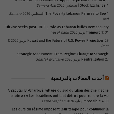
A New Exit for Lebanon’s Trapped Depositors- The Beirut
4 أغسطس 2026
Stock Exchange
Samara Azzi
1 أغسطس 2026
The Poverty Lebanon Refuses to See
Samara
Azzi
Türkiye seeks post-UNIFIL role as Lebanon builds new security
31 يوليو 2026
framework
Yusuf Kanli
29 يوليو 2026
Kuwait and the Future of U.S. Power Projection
E.
Dent
Strategic Assessment: From Regime Change to Strategic
27 يوليو 2026
Neutralization
Shaffaf Exclusive
أحدث المقالات بالفرنسية
A Zaoutar El-Gharbiyé, village du sud du Liban désigné « zone
pilote » : « Les Israéliens ont tout détruit pour rendre la vie
30 يوليو 2026
impossible »
Laure Stephan
Les durs du régime imposent leur tempo pour continuer la