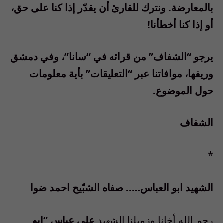
بالمعارضة. ونترك للقارئ أن يقدّر إذا كنا على حق،
أو إذا كنا أخطأنا!
يرجو “الشفاف” من قرائه في “سانا”، وفي دمشق
وريفها، موافاتنا عبر “التعليقات” بأية معلومات
حول الموضوع.
الشفاف
*
الشهيد ابو العباس….. صفاه الشبّيح احمد ضوا
رحم الله أخانا وزميلنا الشهيد
علي عباس “ابو