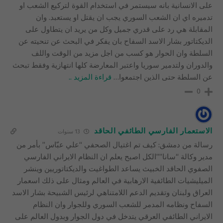
على الانسانية بانه سيستمر في استخدام القوة لتركيع الشعب او
تدميره اي ان الشعب السوري يجب ان يقتل او يستعبد. وان
المقابلة هي رد على قدري جميل وكل من يريد ان يتطاول على
الديكتاتور بشار الاسد السفاح بان يفكر في البحث عن تنحيته عن
السلطة وان الحوار هو كسب من اجل مزيد من الوقت واللف
والدوران ولتدمير سوريا واعتبر المعارضة كلها انتهازية وفقط تبحث
عن السلطة حتى الذين اجتمعوا
…
قراءة المزيد ..
0
الاستعمار الفارسي الطائفي الحاقد
13 سنوات
رسالة من دمشق: كيف تم اغتيال الصحفي “علي عبّاس” بأمر من
مدير وكالة “سانا””الكل اصبح يعلم ان النظام الايراني الفارسي
الصفوي الحاقد الخبيث يساعد الطواغيت والديكتاتوريين وينشر
الميليشيات الطائفية الارهابية في العالم ومثال على ذلك اسعمار
العراق ولبنان وتقديم الدعم اللامتناهي لرئيس الشبيحة بشار الاسد
السفاح ونظامه المدمر للشعب السوري وللجوار وان النظام
الايراني الطائفي العرقي يتدخل في دول الجوار وبدول العالم على