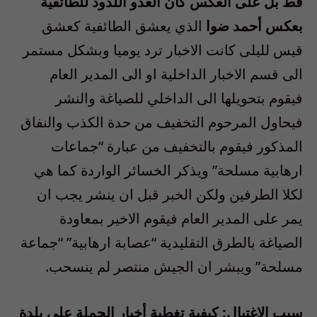
قط بل على العكس كان العدو اللدود للطائفية
بعكس أحمد ضوا
الذي يعشق الطائفية كعشق
قيس لليلى كانت الاخبار ترد يوميا وبشكل مستمر
الى قسم الاخبار الداخلية او الى المدير العام
فيقوم بتحويلها الى الداخلي للصياغة والنشر
فيحاول المرحوم التخفيف من حدة الكذب والنفاق
المذكور فيقوم بالتخفيف من عبارة “جماعات
ارهابية مسلحة” ويذكر الخسائر الواردة كما هي
لكلا الطرفين ولكن الخبر قبل ان ينشر يجب ان
يمر على المدير العام فيقوم الاخير بمعاودة
الصياغة بالطرق التقليدية “عصابة ارهابية” “جماعة
مسلحة” ويبشر ان الجيش منتصر لم ينسحب.
سبب الإغتيال: كيفية تغطية أخبار الحملة على بلدة