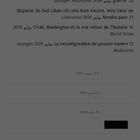
23 يوليو 2026
guerre
Georges Malbrunot
Disparus du Sud-Liban «Si cela dure encore, mon cœur ne
21 يوليو 2026
tiendra pas»
Libération
16 يوليو 2026
L’Irak, Washington et le vrai retour de l’histoire
Walid Sinno
12 يوليو 2026
La reconfiguration du pouvoir iranien
Georges
Malbrunot
23 ديسمبر 2011
عائلة المهندس طارق الربعة: أين دولة القانون والموسسات؟
8 مارس 2008
رسالة مفتوحة لقداسة البابا شنوده الثالث
19 يوليو 2023
إشكاليات التقويم الهجري، وهل يجدي هذا التقويم أيُ نفع؟