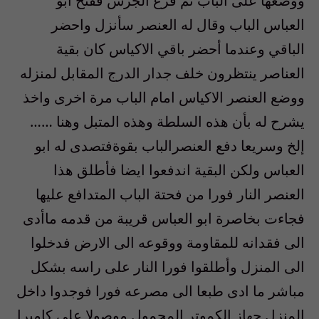
ووضعها على الباب ثم قرع الجرس ففتح ابو
العباس الباب وقال له العنصر سأنزل واحضر
الباقي وعندما أحضر باقي الاكياس كان بقية
العناصر ينتظرون خلف جدار الدرج المقابل لمنزله
ووضع العنصر الاكياس امام الباب مرة اخرى واخذ
يشرح له بأن هذه السلطة وهذه المتبل وهنا ……
إلخ وسريعا دفع العنصرالباب بقوةفتصدى له ابو
العباس ولكن البقية اندفعوا ايضا فأطلق هذا
العنصر النار فورا من فحتة الباب المتدافع عليها
فجاءت بخاصرة ابو العباس قريبة من قدمه ماأدى
الى فقدانه للمقاومة ووقوعه الى الارض فدخلوا
الى المنزل وأطلقوا فورا النار على راسه بشكل
مباشر ما ادى طبعا الى مصرعه فورا فوجدوا داخل
المنزل جهاز الكموتر المحمول موصولا على كاميرا