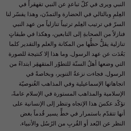
النبي ويرى في كلّ تباعدٍ عن النبي تقهقراً في
العِلمِ وبالتالي في الحضارة والتمدّن، وهذا يفسّر لنا
السرّ في ترتيب العِلم ترتيباً تنازلياً من عهد النبي
فنازلاً من الصحابةِ إلى التابعين، وهكذا في طبقاتٍ
تنازلية يقلُّ حظُّها من المكانة والعلم والتقدير كلما
بَعُدَت عن عهد الرسول. وما هذا إلا كنتيجة للصورة
التي وضعها أهلُ السنّة للتطوّر المتقهقِر ابتداءً من
الرسول. فجاءت نزعةُ التنوير، وبخاصةً في
اتجاهاتها الإسماعيلية وفي المذاهب الغُنوصيّة
الإسلامية والمذاهب المستورة في الإسلام عامةً،
تؤكّد عكسَ هذا الإتجاه وتنظر إلى الإنسانية على
أنها تتقدّم باستمرار في خطٍّ يسير قُدماً بغض
النظر عن البُعد أو القُربِ من الرُسُل والأنبياء.