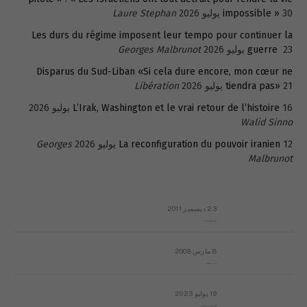
30 يوليو 2026
impossible »
Laure Stephan
Les durs du régime imposent leur tempo pour continuer la
23 يوليو 2026
guerre
Georges Malbrunot
Disparus du Sud-Liban «Si cela dure encore, mon cœur ne
21 يوليو 2026
tiendra pas»
Libération
16 يوليو 2026
L’Irak, Washington et le vrai retour de l’histoire
Walid Sinno
12 يوليو 2026
La reconfiguration du pouvoir iranien
Georges
Malbrunot
23 ديسمبر 2011
عائلة المهندس طارق الربعة: أين دولة القانون والموسسات؟
8 مارس 2008
رسالة مفتوحة لقداسة البابا شنوده الثالث
19 يوليو 2023
إشكاليات التقويم الهجري، وهل يجدي هذا التقويم أيُ نفع؟