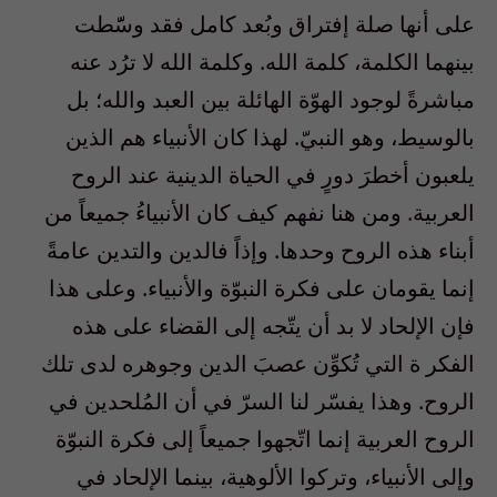
على أنها صلة إفتراق وبُعد كامل فقد وسّّطت
بينهما الكلمة، كلمة الله. وكلمة الله لا ترُد عنه
مباشرةً لوجود الهوّة الهائلة بين العبد والله؛ بل
بالوسيط، وهو النبيّ. لهذا كان الأنبياء هم الذين
يلعبون أخطرَ دورٍ في الحياة الدينية عند الروح
العربية. ومن هنا نفهم كيف كان الأنبياءُ جميعاً من
أبناء هذه الروح وحدها. وإذاً فالدين والتدين عامةً
إنما يقومان على فكرة النبوّة والأنبياء. وعلى هذا
فإن الإلحاد لا بد أن يتّجه إلى القضاء على هذه
الفكر ة التي تُكوِّن عصبَ الدين وجوهره لدى تلك
الروح. وهذا يفسّر لنا السرّ في أن المُلحدين في
الروح العربية إنما اتّجهوا جميعاً إلى فكرة النبوّة
وإلى الأنبياء، وتركوا الألوهية، بينما الإلحاد في