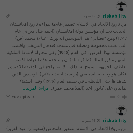
riskability
16 سنوات
من تاريخ الإلحاد في الإسلام: تصدير عام2) بقراءة تاريخ افغانستان
الحديث نجد ان مؤسس دولة افغانستان (احمد شاه ديراني عام
1747) ومن “فضائل” هذا المؤسس انه ورث “عباءة محمد (ص)”
التي بقيت محفوظة ومصانة في مسجد قندهار التاريخي واقيمت
مؤسسة لهذا الغرض , في العام (1920) وفي محاولة لانقاظ الملكية
المنهارة قرر الملك (ظافر شاه) ان يستخدم هذه العباءة لكسب
تعاطف الجمهور وسمح له بذلك , الا انه تراجع في الدقيقة الاخيرة ,
فكان هو وحليفه السياسي (بر سيد احمد جيلاني) الوحيدين الذين
شاهداها حتى اللحظة .. في صيف العام (1996) وقبل استيلاء
طالبان على كابول أخذ (الملا محمد عمر)
…
قراءة المزيد ..
0
View Replies
(1)
riskability
16 سنوات
من تاريخ الإلحاد في الإسلام: تصدير عامخاض (سعود بن عبد العزيز)