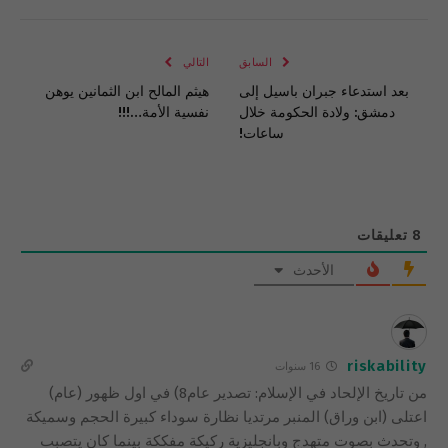
الإلكتروني
Link
السابق
التالي
بعد استدعاء جبران باسيل إلى
هيثم المالح ابن الثمانين يوهن
دمشق: ولادة الحكومة خلال
نفسية الأمة…!!!
ساعات!
8
تعليقات
الأحدث
riskability
16 سنوات
من تاريخ الإلحاد في الإسلام: تصدير عام8) في اول ظهور (عام)
اعتلى (ابن وراق) المنبر مرتديا نظارة سوداء كبيرة الحجم وسميكة
, وتحدث بصوت متهدج وبانجليزية ركيكة مفككة بينما كان يتصبب