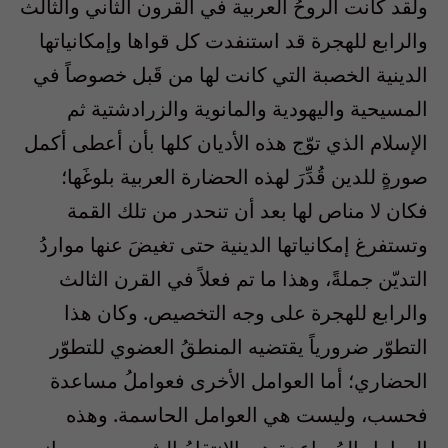
ولقد كانت الروحُ العربية في القرون الثاني والثالث
والرابع للهجرة قد استنفدت كل قواها وإمكانياتها
الدينية الخصبة التي كانت لها من قَبل خصوصاً في
المسيحية واليهودية والمانوية والزرادشتية ثم
الإسلام الذي توّج هذه الأديان كلها بأن أعطى أكمل
صورةٍ للدين قُدِّرَ لهذه الحضارة العربية بلوغَها؛
فكان لا مناص لها بعد أن تنحدر من تلك القمة
وتستفرغ إمكانياتها الدينية حتى تغيضَ عنها مواردُ
التديّن جملةً، وهذا ما تم فعلاً في القرن الثالث
والرابع للهجرة على وجه التخصيص. وكان هذا
التطوّر ضرورياً يقتضيه المنطقُ العضوي للتطوّر
الحضاري؛ أما العوامل الأخرى فعواملُ مساعدة
فحسب، وليست هي العوامل الحاسمة. وهذه