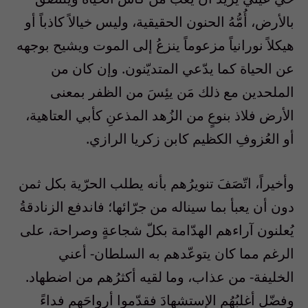
بالأرض، أُمُّهُ الحنون الحقيقية، وليس خيالاً كاذباً أو
هيكلاً نورانياً مزعوماً ينزعُ إلى الموت ويشيح بوجهه
عن الحياة كما يدّعي المتديّنون. وإن كان من
الملحدين مع ذلك مَن يئِسَ من الظفر بمعنى
الأرض فلاذ بنوعٍ من الزُهد المذعنِ كأبي العتاهية،
أو العُزوفِ الكظيم كابن زكريا الرازي.
وأخيراً، اتّصَفَ تنويرُهم بأنه يطلب الحرّية بكل ثمن
دون أن يعبأ بما سيناله من جرّائها؛ فاندفع الزنادقةُ
يُعلنون آراءهم الهدّامة بكلّ شجاعةٍ وصراحة، على
الرغم مما كان يتوعّدهم به السلطان- أعني
الخليفة- من عذاب، وما لقيه أكثرُهم من اضطهاد.
وفضّل أغلبُهُم الإستشهادَ فقدّموا أرواحَهم فداءً