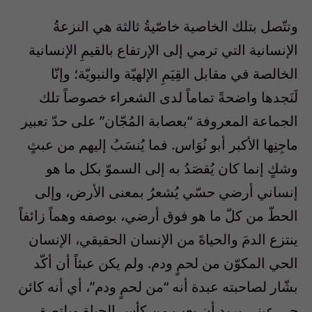
وتتّصل بتلك الخاصية خاصّيةُ ثالثة هي النزعةُ
الإنسانية التي ترمي إلى الإرتفاع بالقيمِ الإنسانية
الخالصة في مقابل القِيَمِ الإلهيّة والنبويّة؛ وإنّا
لَنَجدها واضحةً تماماً لدى الشعراء خصوصاً تلك
الجماعة المعروفة “بعصابة المُجّان” على حدّ تعبير
ماجِنِها الأكبر أبو نُوَاس. فما يُنسَبُ إليهم من عبثٍ
وشكٍ إنما كان يُقصَدُ به إلى السموّ بكل ما هو
إنساني أرضي حسّي يُشعرُ بمعنى الأرض، وإلى
الحطّ من كلّ ما هو فوق أرضي، بوصفه وهماً زائفاً
ينتزع الدمَ والحياةَ من الإنسان الحقيقي، الإنسان
الحي المكوّن من لحمٍ ودم. ولم يكن عبثاً أن أكّد
بشّار لصاحبته عبدة أنه “من لحمٍ ودم”، أي أنه كائن
حي عيني يريد أن يعب من كأس الحياة ويلتصق