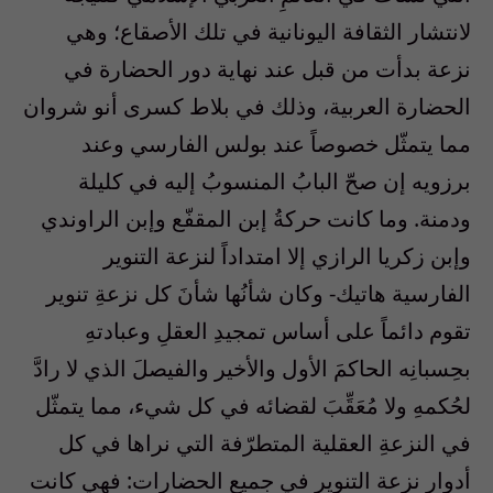
لانتشار الثقافة اليونانية في تلك الأصقاع؛ وهي
نزعة بدأت من قبل عند نهاية دور الحضارة في
الحضارة العربية، وذلك في بلاط كسرى أنو شروان
مما يتمثّل خصوصاً عند بولس الفارسي وعند
برزويه إن صحّ البابُ المنسوبُ إليه في كليلة
ودمنة. وما كانت حركةُ إبن المقفّع وإبن الراوندي
وإبن زكريا الرازي إلا امتداداً لنزعة التنوير
الفارسية هاتيك- وكان شأنُها شأنَ كل نزعةِ تنوير
تقوم دائماً على أساس تمجيدِ العقلِ وعبادتهِ
بحِسبانِه الحاكمَ الأول والأخير والفيصلَ الذي لا رادَّ
لحُكمهِ ولا مُعَقِّبَ لقضائه في كل شيء، مما يتمثّل
في النزعةِ العقلية المتطرّفة التي نراها في كل
أدوار نزعة التنوير في جميع الحضارات: فهي كانت