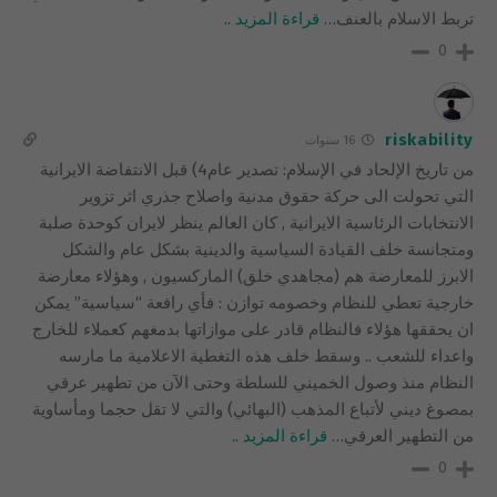
تربط الاسلام بالعنف
…
قراءة المزيد ..
0
riskability
16 سنوات
من تاريخ الإلحاد في الإسلام: تصدير عام4) قبل الانتفاضة الايرانية
التي تحولت الى حركة حقوق مدنية واصلاح جذري اثر تزوير
الانتخابات الرئاسية الايرانية , كان العالم ينظر لايران كوحدة صلبة
ومتجانسة خلف القيادة السياسية والدينية بشكل عام والشكل
الابرز للمعارضة هم (مجاهدي خلق) الماركسيون , وهؤلاء معارضة
خارجية تعطي للنظام وخصومه توازن : فأي رافعة “سياسية” يمكن
ان يحققها هؤلاء فالنظام قادر على موازاتها بدمغهم كعملاء للخارج
واعداء للشعب .. وسقط خلف هذه التغطية الاعلامية ما مارسه
النظام منذ وصول الخميني للسلطة وحتى الآن من تطهير عرقي
بمصوغ ديني لأتباع المذهب (البهائي) والتي لا تقل حجما ومأساوية
من التطهير العرقي
…
قراءة المزيد ..
0