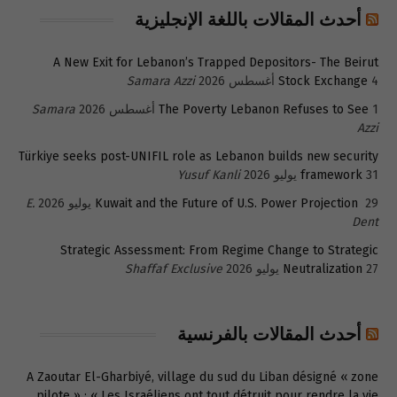
أحدث المقالات باللغة الإنجليزية
A New Exit for Lebanon’s Trapped Depositors- The Beirut
4 أغسطس 2026
Stock Exchange
Samara Azzi
1 أغسطس 2026
The Poverty Lebanon Refuses to See
Samara
Azzi
Türkiye seeks post-UNIFIL role as Lebanon builds new security
31 يوليو 2026
framework
Yusuf Kanli
29 يوليو 2026
Kuwait and the Future of U.S. Power Projection
E.
Dent
Strategic Assessment: From Regime Change to Strategic
27 يوليو 2026
Neutralization
Shaffaf Exclusive
أحدث المقالات بالفرنسية
A Zaoutar El-Gharbiyé, village du sud du Liban désigné « zone
pilote » : « Les Israéliens ont tout détruit pour rendre la vie