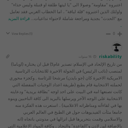
اعتبروه “مقاومة” وصولا الى “يا ليتها طلقة او قنبلة وليس حذاء”
واولئك الذين اعتبروه “قلة لباقة” .. اما الخطاب الغربي فقد تعامل
مع “الحدث” بجدية ومراجعة شاملة لاحتواء تداعيات
…
قراءة المزيد
..
0
View Replies
(1)
riskability
16 سنوات
من تاريخ الإلحاد في الإسلام: تصدير عام5) قبل ان يختاره (اوباما)
لمنصب (نائب الرئيس) في الجولة الاخيرة للانتخابات الرئاسية
الامريكية الاخيرة كان (جو بايدن) مرشحا للرئاسة , وكجزء محوري
لحملته الانتخابية قام بطبع (طريقة اعداد الوجبات المفضلة التي
كانت تصنعها امه في البيت على احد اوجه “بطاقة بريدية” ودعايته
الانتخابية على الوجه الآخر ويرسلها بالبريد الى كافة الناخبين وينوه
بها في لقاءآته ومناظراته الاعلامية) .. استعرت هذه الفكرة منه
جامعا مئآت الفيديوهات حول فن الطبخ في العالم العربي
والاسلامي وقمت بتحريرها قبل انزالها في مدونتي باتجاه (انه
بالاضافة لبن لادن و”القاعدة” والنجاد .. وكافة المواد الاعلامية التي