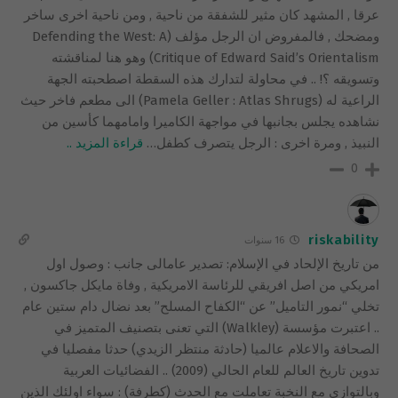
عرقا , المشهد كان مثير للشفقة من ناحية , ومن ناحية اخرى ساخر
ومضحك , فالمفروض ان الرجل مؤلف (Defending the West: A
Critique of Edward Said’s Orientalism) وهو هنا لمناقشته
وتسويقه ؟! .. في محاولة لتدارك هذه السقطة اصطحبته الجهة
الراعية له (Pamela Geller : Atlas Shrugs) الى مطعم فاخر حيث
نشاهده يجلس بجانبها في مواجهة الكاميرا وامامهما كأسين من
النبيذ , ومرة اخرى : الرجل يتصرف كطفل
…
قراءة المزيد ..
0
riskability
16 سنوات
من تاريخ الإلحاد في الإسلام: تصدير عامالى جانب : وصول اول
امريكي من اصل افريقي للرئاسة الامريكية , وفاة مايكل جاكسون ,
تخلي “نمور التاميل” عن “الكفاح المسلح” بعد نضال دام ستين عام
.. اعتبرت مؤسسة (Walkley) التي تعنى بتصنيف المتميز في
الصحافة والاعلام عالميا (حادثة منتظر الزيدي) حدثا مفصليا في
تدوين تاريخ العالم للعام الحالي (2009) .. الفضائيات العربية
وبالتوازي مع النخبة تعاملت مع الحدث (كطرفة) : سواء اولئك الذين