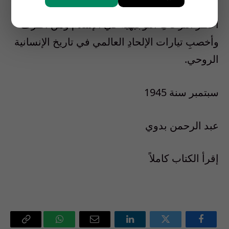
الدراسةَ التحليلية العامة لتلك النزعة التي تُعدُّ من
أخطر النزعاتِ التوجيهية في الإسلام ومن أطرف
وأخصبِ تيارات الإلحادِ العالمي في تاريخ الإنسانية
الروحي.
سبتمبر سنة 1945
عبد الرحمن بدوي
إقرأ الكتاب كاملاً
فيسبوك
تويتر
لينكدإن
البريد
واتساب
Copy