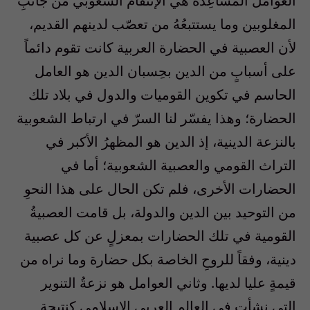
العوامل المُساعِدة هي الإنتقامُ الشعوبي من جانبِ
المغلوبين وما يستتبعُهُ من تعصّب لدينهم القديم،
لأن العصبية في الحضارة العربية كانت تقوم دائماً
على أسبابٍ من الدين بحِسبان الدين هو العامل
الحاسم في تكوين القوميات والدول في بلاد تلك
الحضارة؛ وهذا يفسّر لنا السرّ في ارتباط الشعوبية
بالنزعة الدينية، إذ الدين هو المظهرُ الأكبر في
التراث القومي والعصبية الشعوبية؛ أما في
الحضارات الأخرى، فلم تكن الحال على هذا النحوِ
من التوحيد بين الدين والدولة، بل قامت العصبيةُ
القومية في تلك الحضارات بمعزلٍ عن كل عصبية
دينية، وفقاً للروحِ الخاصة بكل حضارة وما نراه من
قيمةٍ عليا لديها. وثاني العوامل هو نزعةُ التنوير
التي نشأت في العالمِ العربي الإسلامي كنتيجة