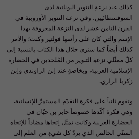
كذلك عند نزعةِ التنوير اليونانية لدى
السوفسطائيين، وفي نزعة التنوير الأوروبية في
القرن الثامن عشر لدى النزعة المعروفة بهذا
الإسم والتي كان على رأسها فولتير وكَنت؛ والأمر
كذلك أيضاً كما سنرى خلال هذا الكتاب بالنسبة إلى
كلّ ممثّلي نزعةِ التنوير من المُلحدين في الحضارة
الإسلامية العربية، وبخاصةٍ عند إبن الراوندي وإبن
زكريا الرازي.
وتقوم ثانياً على فكرة التقدّم المستمرِّ للإنسانية،
وهي فكرة أكّدها خصوصاً جابر بن حيّان في
الحضارة العربية وكانت تمثّل إتجاها مضاداً للإتجاه
السنّي الخالص الذي يردّ كل شيءٍ من العلم إلى