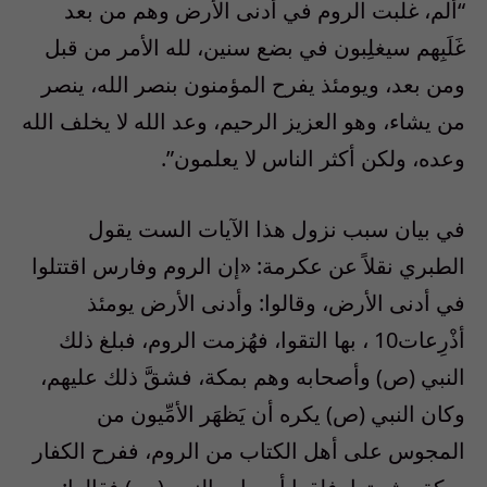
“ألم، غلبت الروم في أدنى الأرض وهم من بعد
غَلَبِهم سيغلِبون في بضع سنين، لله الأمر من قبل
ومن بعد، ويومئذ يفرح المؤمنون بنصر الله، ينصر
من يشاء، وهو العزيز الرحيم، وعد الله لا يخلف الله
وعده، ولكن أكثر الناس لا يعلمون”.
في بيان سبب نزول هذا الآيات الست يقول
الطبري نقلاً عن عكرمة: «إن الروم وفارس اقتتلوا
في أدنى الأرض، وقالوا: وأدنى الأرض يومئذ
أذْرِعات10 ، بها التقوا، فهُزمت الروم، فبلغ ذلك
النبي (ص) وأصحابه وهم بمكة، فشقَّ ذلك عليهم،
وكان النبي (ص) يكره أن يَظهَر الأمِّيون من
المجوس على أهل الكتاب من الروم، ففرح الكفار