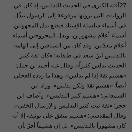
27آفته الكبرى في الحديث التدليس، إذ كان في
الروايات التي يرويها مرفوعة إلى الرسول يبدِّل
في أسماء سلسلة الإسناد فيضع بدل المجهولين
أسماء أعلام مشهورين، وبدل المجروحين أسماء
أعلام معدّلين. وقد كان من السباقين إلى اتهامه
بالتدليس ابنُ سعد في طبقاته: «كان ثقة كثير
الحديث يدلس كثيراً». وقال عنه أحمد بن حنبل:
«هشيم ثقة إذا لم يدلس». وهذا ما ردده العجلي
أيضاً: «هشيم ثقة ولكن يدلس». وزاد ابن
السمعاني: «هشيم كثير التدليس». وأضاف ابن
حجر: «ثقة ثبت كثير التدليس والإرسال الخفي».
وقال المقدسي: «هشيم متفق على توثيقه إلا أنه
كان مشهوراً بالتدليس». بل إن هشيماً أقرَّ بأن