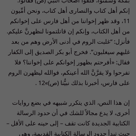
بمكة وشمتوا، فلقوا أصحاب النبي (ص) فقالوا:
إنكم أهل كتاب والنصارى أهل كتاب، ونحن أمِّيون
11، وقد ظهر إخواننا من أهل فارس على إخوانكم
من أهل الكتاب، وإنكم إن قاتلتمونا لنظهرنَّ عليكم.
فأنزل: “غلبت الروم في أدنى الأرض وهم من بعد
غلبهم سيغلبون”. فخرج أبو بكر الصديق إلى الكفار
فقال: «أفرحتم بظهور إخوانكم على إخواننا؟ فلا
تفرحوا ولا يقرَّنَّ الله أعينكم، فوالله ليظهرن الروم
على فارس، أخبرنا بذلك نبيُّنا (ص)»12 .
إن هذا النص، الذي يتكرر شبيهه في بضع روايات
أخرى، لا يدع مجالاً للشك في أن حدود الرسالة
الكتابية الجديدة كانت تقف – إلى حينه على الأقل –
حيث تبدأ حدود الرسالة الكتابية القديمة، وهي