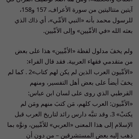
آيتين متتاليتين من سورة الأعراف، 157 و158،
للرسول محمد بأنه «النبي الأمِّي»، أي ذاك الذي
بعثه الله «في الأمِّيين» وإلى الأمِّيين.
ولم يخفَ مدلول لفظة «الأمِّيين» هذا على بعض
من متقدمي فقهاء العربية. فقد قال الفراء:
«الأمِّيون العرب الذين لم يكن لهم كتاب»2 . كما لم
يخفَ أيضاً على بعض أهل التفسير، ومنهم
القرطبي الذي روى على لسان ابن عباس:
«الأمِّيون: العرب كلهم، مَن كتبَ منهم ومَن لم
يكتبْ» 3. وقد تنبَّه دارس رائد لتاريخ العرب قبل
الإسلام إلى هذا المعنى «العربي» للأمِّيين، ونوَّه بما
ذهب إليه بعض المستشرقين – من دون أن