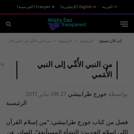
العربية
English
(
الإنجليزية
)
Français
(
الفرنسية
)
»
»
أنت الآن تتصفح:
الرئيسية
الرئيسية
من النبي الأُمِّي إلى النبي الأُُمَمي
من النبي الأُمِّي إلى النبي
الأُُمَمي
بواسطة
جورج طرابيشي
27 يناير 2011
ON
الرئيسية
فصل من كتاب جورج طرابيشي: “من إسلام القرآن
إالى إسلام الحديث: النشأة المستأنفة”، الصادر عن