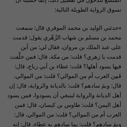
نسوق الرواية الطويلة التالية:
«حدثني الوليد بن محمد الموقري قال: سمعت
محمد بن مسلم بن شهاب الزُهْري يقول: قدمت
على عبد الملك بن مروان، فقال لي: من أين
قدمت يا زهري؟ قلت: من مكة، قال: فمن خلَّفت
فيها يسود أهلها؟ قلت: عطاء بن أبي رباح، قال:
فَمِن العرب أم من الموالي؟ قلت: من الموالي،
قال: وبمَ سادهم؟ قلت: بالديانة والرواية، قال: إن
أهل الديانة والرواية لينبغي أن يسودوا، فمن يسود
أهل اليمن؟ قلت: طاوس بن كيسان، قال: فمن
العرب أم من الموالي؟ قلت: من الموالي، قال:
وبمَ سادهم؟ قلت: بما سادهم به عطاء، قال: إنه