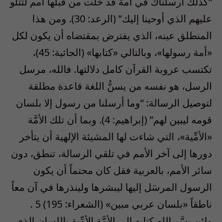
“كذلك أرسلناك في أمة قد خلت من قبلها أمم لتتلو
عليهم الذي أوحينا إليك” (الرعد: 30). ومن هذا
المنطلق عينه، الذي يفترض بمقتضاه أن يكون لكل
«أمة رسولها»، وبالتالي «كتابها» (الجاثية: 45)،
تكتسب عروبة القرآن كامل دلالتها. فالله، مرسل
الرسل، هو نفسه من يسنُّ اللغة قاعدة مطلقة
لتوصيل الرسالة: “وما أرسلنا من رسول إلا بلسان
قومه ليبين لهم” (إبراهيم: 4). وبما أن تلك الأمَّة
«الأمِّية»، التي شاءت لها المشيئة الإلهية أن يتأخر
دورها إلى آخر الأمم في تلقي الرسالة، تنطق، دون
سائر الأمم، بالعربية فقل كان محتماً أن يكون
الرسول المرسَل إليها ليبشرها ولينذرها في آن معاً
ناطقاً «بلسان عربي مبين» (الشعراء: 195) 5 .
ولئن يسَّر الله كتابه إلى الأمَّة الأمِّية باللسان الذي