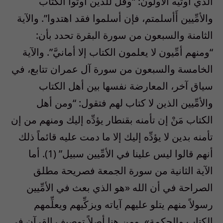
الذي أوتيه الأولون: “وقل للذين أوتوا الكتاب
والأمِّيين أَأسلمتم، فإن أسلموا فقد اهتدوا”. والآية
الثامنة والسبعون من سورة البقرة تحدد بأن:
“ومنهم أمِّيون لا يعلمون الكتاب إلا أمانيَّ”. والآية
الخامسة والسبعون من سورة آل عمران تتابع، في
سياق آخر، المعارضة نفسها بين أهل الكتاب
والأمِّيين الذين لا كتاب لهم فتقول: “ومن أهل
الكتاب مَنْ إن تأمنه بقنطار يؤدِّه إليك ومنهم من إن
تأمنه بدين لا يؤدِّه إليك إلا ما دمت عليه قائماً ذلك
أنهم قالوا ليس علينا في الأمِّيين سبيل” (1). أما
الآية الثانية من سورة الجمعة فصريحة مطلق
الصراحة في أن الله «هو الذي بعث في الأمِّيين
رسولاً منهم يتلو عليهم آياته ويزكِّيهم ويعلِّمهم
الكتاب والحكمة». ومن هنا أصلاً توصيف القرآن في