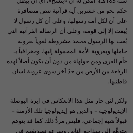
سنة 183هـ)، أمكن له أن «ينسخ»، أي أن يبطل
حكم نحو من عشرين آية قرآنية تنص متضافرة
على أن لكل أمة رسولها، وعلى أن كل رسول لا
يُبعث إلا إلى قومه، وعلى أن الرسالة القرآنية التي
بُعث بها الرسول محمد مشروطة لغوياً بعروبة
حاملها وبعروبة الأمة المحمولة إليها، وجغرافياً بـ
«أم القرى ومن حولها» من دون أن يكون أصلاً لهذه
الرقعة من الأرض من حدّ آخر سوى عروبة لسان
قاطنيها.
ولكن لئن حاز مثل هذا الانعكاس في إبرة البوصلة
الإيديولوجية – والدين هو إيديولوجيا تلك الأزمنة –
قبولاً شبه إجماعي، فليس مردُّ ذلك كما قد يتوهم
متوهِّم إلى سذاجة الناس وسرعة تصديقهم في