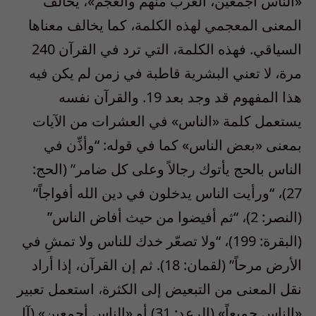
«الناس أجمعين، العرب منهم والعجم»، يخالف
المعنى المعجمي لهذه الكلمة، كما يخالف معناها
السياقي. فهذه الكلمة، التي ترد في القرآن 240
مرة، لا تعني البشرية قاطبة في زمن لم يكن فيه
هذا المفهوم قد وجد بعد 19. والقرآن نفسه
يستعمل كلمة «الناس» في العشرات من الآيات
بمعنى «بعض الناس» كما في قوله: “وأذِّن في
الناس بالحج يأتوك رجالاً وعلى كل ضامر” (الحج:
27)، “ورأيت الناس يدخلون في دين الله أفواجاً”
(النصر: 2)، “ثم أفيضوا من حيث أفاض الناس”
(البقرة: 199)، “ولا تصعّر خدك للناس ولا تمشِ في
الأرض مرحاً” (لقمان: 18). ثم إن القرآن، إذا أراد
نقل المعنى من التبعيض إلى الكثرة، استعمل تعبير
«الناس جميعاً» (الرعد: 31) أو «الناس أجمعين» (آل