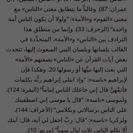
عمران: 87). وغالباً ما يتطابق معنى «الناس» مع
معنى «القوم» و«الأمة»: “ولولا أن يكون الناس أمة
واحدة” (الزخرف: 33). وإنما من منطلق هذا
الترادف بين «الناس» و«الأمة»، المتحدِّدة في
الغالب بلسانها وبلسان النبي المبعوث إليها، تتحدث
بعض آيات القرآن عن «الناس» بصفتهم «الأمة»
التي بعث إليها نبيَّها أو رسولها 20. وهكذا فإن
لإبراهيم «ناسه»: “وإذ ابتلى إبراهيم ربُّه بكلمات
فأتمَّهنَّ قال إني جاعلك للناس إماماً” (البقرة: 124)،
ولموسى «ناسه»: “قال يا موسى إني اصطفيتك
على الناس برسالاتي وبكلامي” (الأعراف: 144)،
ولزكريا «ناسه»: “قال: ربِّ اجعل لي آية، قال: آيتك
ألا تكلم الناس ثلاث ليالٍ سوياً” (مريم: 10)،