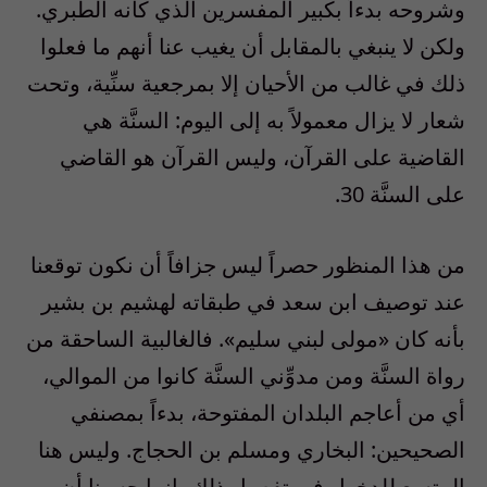
وشروحه بدءاً بكبير المفسرين الذي كانه الطبري.
ولكن لا ينبغي بالمقابل أن يغيب عنا أنهم ما فعلوا
ذلك في غالب من الأحيان إلا بمرجعية سنِّية، وتحت
شعار لا يزال معمولاً به إلى اليوم: السنَّة هي
القاضية على القرآن، وليس القرآن هو القاضي
على السنَّة 30.
من هذا المنظور حصراً ليس جزافاً أن نكون توقعنا
عند توصيف ابن سعد في طبقاته لهشيم بن بشير
بأنه كان «مولى لبني سليم». فالغالبية الساحقة من
رواة السنَّة ومن مدوِّني السنَّة كانوا من الموالي،
أي من أعاجم البلدان المفتوحة، بدءاً بمصنفي
الصحيحين: البخاري ومسلم بن الحجاج. وليس هنا
المتسع للدخول في تفصيل ذلك، إنما حسبنا أن