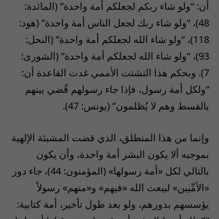
أن: “ولو شاء ربكم لجعلكم أمة واحدة” (المائدة:
48)، “ولو شاء ربك لجعل الناس أمة واحدة” (هود:
118)، “ولو شاء الله لجعلكم أمة واحدة” (النحل:
93)، “ولو شاء الله لجعلكم أمة واحدة” (الشورى:
7). وبحكم هذا التشتت الأممي غدت القاعدة أن:
“ولكل أمة رسول، فإذا جاء رسولهم قُضي بينهم
بالقسط وهم لا يُظلمون” (يونس: 47).
وإنما من هذا المنطلق، الذي قضت المشيئة الإلهية
بموجبه ألا يكون البشر أمة واحدة، وأن يكون
بالتالي لكل «أمة رسولها» (المؤمنون: 44)، جاء دور
«الأمِّيين» ليبعث الله «فيهم» و«منهم» رسولاً
يؤسسهم بدورهم، ولو بعد طول تأخير، أمة كتابية: