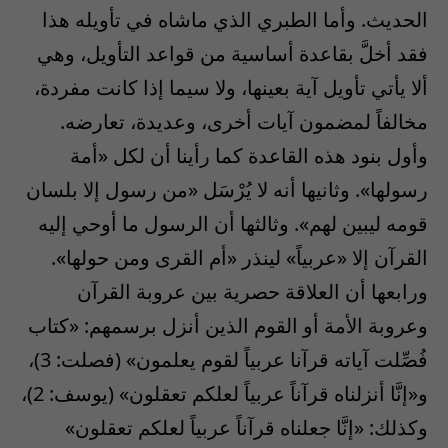
الحديث. وأما الطبري الذي ماشاه في تأويله هذا
فقد أخلَّ بقاعدة أساسية من قواعد التأويل، وهي
ألا يأتي تأويل آية بعينها، ولا سيما إذا كانت مفردة،
مخالفاً لمضمون آيات أخرى، وعديدة، تعارضه.
وأول بنود هذه القاعدة كما رأينا أن لكل «أمة
رسولها». وثانيها أنه لا يُرْسَل «من رسول إلا بلسان
قومه ليبين لهم». وثالثها أن الرسول ما أوحي إليه
القرآن إلا «عربياً» لينذر «أم القرى ومن حولها».
ورابعها أن العلاقة حصرية بين عروبة القرآن
وعروبة الأمة أو القوم الذين أنزل برسمهم: «كتاب
فُصِّلت آياته قرآنا عربياً لقوم يعلمون» (فصلت: 3)،
و«إنَّا أنزلناه قرآناً عربياً لعلكم تعقلون» (يوسف: 2)،
وكذلك: «إنَّا جعلناه قرآناً عربياً لعلكم تعقلون»