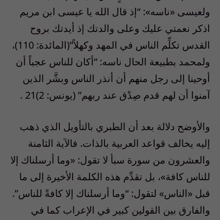
ولعيسى «ناسه»: “إذ قال الله يا عيسى ابن مريم
اذكر نعمتي عليك وعلى والدتك إذ أيدتك بروح
القدس تكلِّم الناس في المهد وكهلاً”(المائدة: 110)،
ولمحمد بطبيعة الحال ناسه: “أكان للناس عجباً أن
أوحينا إلى رجل منهم أن أنذر الناس وبشَّر الذين
آمنوا أن لهم قدم صِدْق عند ربهم” (يونس: 2)21 .
والأوضح دلالة بعد أن الطبري بالتأويل الذي ذهب
إليه يخالف قواعد العربية بالذات. فالآية الثامنة
والعشرون من سورة سبأ لا تقول: «وما أرسلناك إلا
للناس كافة»، بل تقدِّم هذه الكلمة الأخيرة إلى ما
قبل «الناس» لتقول: “وما أرسلناك إلا كافةً للناس”.
والفارق بين القولين كبير في الإعراب كما في