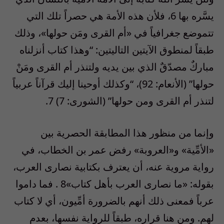
يسَّره بها 6، فلأن هذه الأمة هي حصراً تلك التي
تتموضع جغرافياً في «أم القرى ومَن حولها»، وذلك
طبقاً لمنطوق الآيتين التاليتين: “وهذا كتاب أنزلناه
مباركٌ مصدّقٌ الذي بين يديه ولتنذر أم القرى ومَنْ
حولها” (الأنعام: 92)، “وكذلك أوحينا إليك قرآناً عربياً
لتنذر أم القرى ومن حولها” (الشورى: 7) 7.
وإنما من منظور هذا المطابقة الحصرية بين
«الأمِّية» و«العروبة» رفض عمر بن الخطاب، في
رواية مروية عنه، أن يعترف بكتابية نصارى العرب،
بقوله: «ما نصارى العرب بأهل كتاب»8 . فما داموا
عرباً فمعنى ذلك أنهم بالضرورة أمِّيون، أي لا كتاب
لهم. ومن هنا قراره، طبقاً للرواية نفسها، بعدم