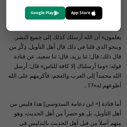
قومك خاصةً، ولكنَّا أرسلناك كافة للناس أجمعين،
Google Play
App Store
العرب منهم والعجم، والأحمر والأسود، بشيراً مَنْ
أطاعك ونذيراً من كذَّبك. «ولكن أكثر الناس لا
يعلمون» أن الله أرسلك كذلك إلى جميع البشر.
وبنحو الذي قلنا في ذلك قال أهل التأويل. ذِكْر من
قال ذلك: قال: ثنا يزيد، قال: ثنا سعيد، عن قتادة
قوله: «وما أرسلناك إلا كافة للناس» قال: أرسل
الله محمداً إلى العرب والعجم، فأكرمهم على الله
أطوعهم له»17 .
أما قتادة [= ابن دعامة السدوسي] هذا فليس من
أهل التأويل، بل هو حصراً من أهل الحديث، وهو
متهم أصلاً من قبل أهل الحديث بالتدليس في