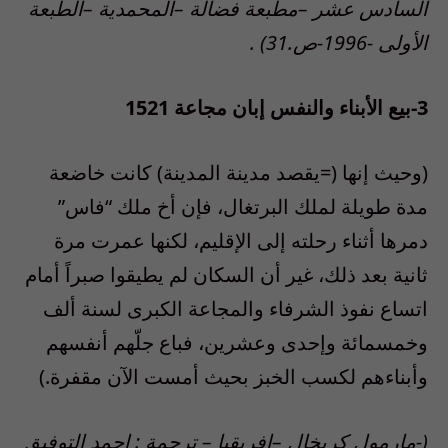
السادس عشر –مطبعة فضالة –المحمدية –الطبعة
الأولى -1996-ص.31) .
3-بيع الأبناء والنفس إبان مجاعة 1521
(وحيث إنها (=يقصد مدينة المدينة) كانت خاضعة
مدة طويلة لملك البرتغال، فإن أخ ملك “فاس”
دمرها أثناء رحلته إلى الإقليم، لكنها عمرت مرة
ثانية بعد ذلك، غير أن السكان لم يطيقوا صبراً أمام
اتساع نفوذ الشرفاء والمجاعة الكبرى لسنة ألف
وخمسمائة وإحدى وعشرين، فباع جلّهم أنفسهم
وأبناءهم لكسب الخبز بحيث أمست الآن مقفرة.)
(-مارمول كربخال –إفريقيا – ترجمة : احمد التوفيق