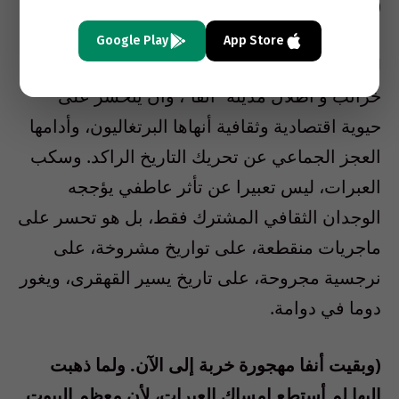
(-احمد بوشرب-مغاربة في البرتغال-ص.46) .
Google Play
App Store
لم يملك الحسن الوزان إلا سكب العبرات أمام
خرائب و أطلال مدينة “أنفا”، وأن يتحسر على
حيوية اقتصادية وثقافية أنهاها البرتغاليون، وأدامها
العجز الجماعي عن تحريك التاريخ الراكد. وسكب
العبرات، ليس تعبيرا عن تأثر عاطفي يؤججه
الوجدان الثقافي المشترك فقط، بل هو تحسر على
ماجريات منقطعة، على تواريخ مشروخة، على
نرجسية مجروحة، على تاريخ يسير القهقرى، ويغور
دوما في دوامة.
(وبقيت أنفا مهجورة خربة إلى الآن. ولما ذهبت
إليها لم أستطع إمساك العبرات، لأن معظم البيوت