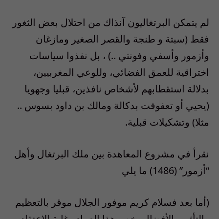
لم يتمكن البرتغاليون آنذاك من احتلال بعض الثغور
فقط (سبتة و طنجة والقصر الصغير ومازغان
وأزمور وأسفي وفونتي ..) ، بل نفذوا سياسات
اختراقية للعمق الفضائي، وللوعي المغربيين،
بدلالة استقطابهم لأشخاص نافذين، قبليا وجهويا
(يحيي أو تعفوفت بدكالة ومالك بن داود بسوس ..
مثلا) وتشكيلات قبلية.
نقرأ في مشروع المعاهدة بين ملك البرتغال وأهل
“أزمور” (1486) ما يلي
(أما بعد فسلام كريم موفور الجلال موقر بالتعظيم
والتأثير والأفضال يخص هذا العماد وغاية الاعتقاد