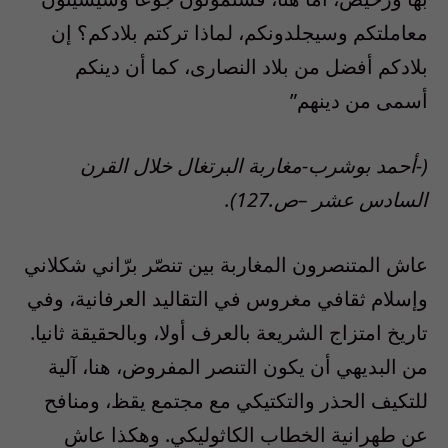
معاملتكم وسيجلدونكم، لماذا تركتم بلادكم؟ إن
بلادكم أفضل من بلاد النصارى، كما أن دينكم
أسمى من دينهم”
(-أحمد بوشرب-مغاربة البرتغال خلال القرن
السادس عشر –ص.127).
عاش المتنصرون المغاربة بين تنصّر برّاني شكلاني
وإسلام ثقافي مغروس في التقاليد العرفانية، وفي
تاريخ امتزاج الشريعة بالعرف أولا، وبالحقيقة ثانيا.
من البديهي أن يكون التنصر المفروض، هنا، آلية
للتكيف الحذر والتكتيكي مع مجتمع يقظ، ومنافح
عن طهرانية الخطاب الكاثوليكي. وهكذا عاش