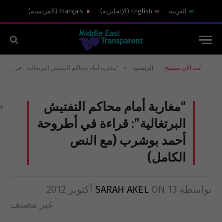
العربية
English
(
الإنجليزية
)
Français
(
الفرنسية
)
»
أنت الآن تتصفح:
الرئيسية
“مغاربة أمام محاكم التفتيش البرتغالية”: قراءة في أطروحة أحمد بوشرب (مع النص الكامل)
“مغاربة أمام محاكم التفتيش
البرتغالية”: قراءة في أطروحة
أحمد بوشرب (مع النص
الكامل)
بواسطة
13 أكتوبر 2012
ON
SARAH AKEL
غير مصنف