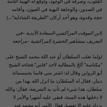
القلوب، وصرفه في الوجود، وأوقع له الهيبة التامة
في الصدور، والوجاهة البهية في العيون، وأقامه
حجة وقدوة، وهو أحد أركان “الطريقة الشاذلية”…)
(ابن الموقت المراكشي-السعادة الأبدية –في
التعريف بمشاهير الحضرة المراكشية –مراجعة
(ولما تغلب السلطان أو عبد الله محمد الشيخ على
“مكناسة” ألحّ بالمطالية لأخذ “فاس”.فجاءه الشيخ
أبو الرواين وقال له: اشتر مني فاسا بخمسمائة
دينار، فقال له السلطان: ما انزل الله بهذا من
سلطان، هذا شيء لم تأتِ به الشريعة، فقال: والله
لا دخلتها هذه السنة، فبقي عليه أشهرا والأمر لا
يزداد عليه إلا تعصبا، فقال الأمير أبو محمد عبد