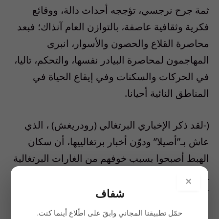
ثمة جرح نرجسي، تؤججه أحداث دالة، ووقائع
فكرية وثقافية عاصفة، بالتوازن العام آنذاك؛ فبعد
محاصرة القلاع والحصون والأسوار، انبرى
المهاجمون لمحاصرة البيادر نفسها، والتحكم، تاليا،
في الحركات والسكنات وفي إيقاع الحياة في
المناطق النائية أحيانا.
(-لقد ذكر الإخباري البرتغالي (رودريغش) ، الذي
عاش بـ”أصيلا” ودوّن أخبار برتغالييها، أن سكان
الهبط أصبحوا بسبب خوفهم من الغارات البرتغالية
يقومون بدرس محاصيلهم وهم على ظهور جيادهم
×
تأهبا للفرار .)
شفاف
حمّل تطبيقنا المجاني وابقَ على اطّلاع أينما كنت.