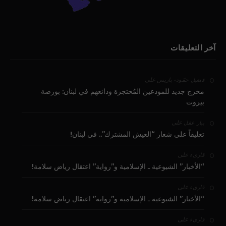
آخر التعليقات
على
فضيل حمّود - باريس
مخرج جديد للمودعين المُحتجزة ودائعهم في لبنان: بورصة
بيروت
على
بيار عقل
تعليقاً على شعار “العيش المشترك”.. في لبنان!
على
قارىء
“الأخبار” الشيوعية ـ الإسلامية و”رواية” اعتقال رياض سلامة!
على
قارىء
“الأخبار” الشيوعية ـ الإسلامية و”رواية” اعتقال رياض سلامة!
على
قارىء