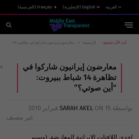
العربية
English
(
الإنجليزية
)
Français
(
الفرنسية
)
»
أنت الآن تتصفح:
الرئيسية
معارضون إيرانيون شاركوا في تظاهرة 14 شباط ببيروت: “أين صوتي؟”
معارضون إيرانيون شاركوا في
تظاهرة 14 شباط ببيروت:
“أين صوتي؟”
بواسطة
15 فبراير 2010
ON
SARAH AKEL
غير مصنف
احدى اللافتات الايرانية المعارضة. (وسيم