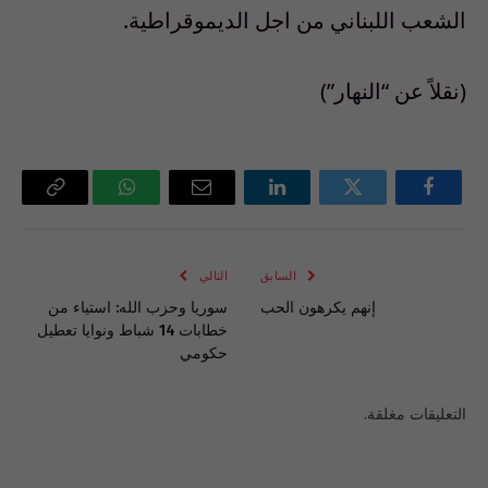
الشعب اللبناني من اجل الديموقراطية.
(نقلاً عن “النهار”)
فيسبوك
تويتر
لينكدإن
البريد
واتساب
Copy
الإلكتروني
Link
السابق
التالي
إنهم يكرهون الحب
سوريا وحزب الله: استياء من
خطابات 14 شباط ونوايا تعطيل
حكومي
التعليقات مغلقة.