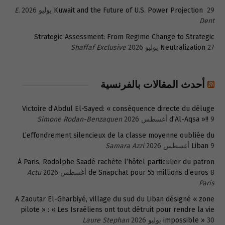
29 يوليو 2026
Kuwait and the Future of U.S. Power Projection
E.
Dent
Strategic Assessment: From Regime Change to Strategic
27 يوليو 2026
Neutralization
Shaffaf Exclusive
أحدث المقالات بالفرنسية
Victoire d’Abdul El-Sayed: « conséquence directe du déluge
9 أغسطس 2026
d’Al-Aqsa »!!
Simone Rodan-Benzaquen
L’effondrement silencieux de la classe moyenne oubliée du
9 أغسطس 2026
Liban
Samara Azzi
À Paris, Rodolphe Saadé rachète l’hôtel particulier du patron
8 أغسطس 2026
de Snapchat pour 55 millions d’euros
Actu
Paris
A Zaoutar El-Gharbiyé, village du sud du Liban désigné « zone
pilote » : « Les Israéliens ont tout détruit pour rendre la vie
30 يوليو 2026
impossible »
Laure Stephan