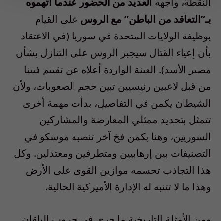
النقطة، واجهه ا
لعديد من الحضور عندما اتهموه
بـ”التعاقد من الباطن” مع الروس
على القيام
بوظيفة الولايات المتحدة في سوريا (في الاعتقاد
بأن إعياء القتال سيجبر الروس على التنازل بشأن
مصير الأسد). العينة الواردة أعلاه عن تقييم فيينا
من قبل لاعبين رئيسيين تبين حجم الصعوبات، ولأن
الشيطان يكمن في التفاصيل، بدأت مهمة أخرى
تتمثل بتحديد ممثلي المعارضة والمشاركين
السوريين، وهنا يكمن فخ آخر تنصبه موسكو في
التصنيفات بين إرهابيين ومتطرفين ومعتدلين. وكل
هذا التجاذب تحسمه موازين القوى على الأرض
وهذا ما لا تتنبه له الإدارة الأميركية الحالية.
ومن الأمثلة التاريخية ما جرى في حروب البلقان