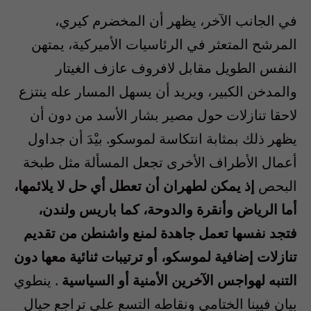
في الجانب الآخر، يظهر أن المخضرم كيري،
المرشح المتعثر في الرئاسيات الأميركية، يمتهن
النفس الطويل مقابل لافروف عازف الغيتار
والمدخن الكبير، ويريد أن يسهل المسار عله ينتزع
لاحقا تنازلات حول مصير بشار الأسد من دون أن
يظهر ذلك بمثابة انتكاسة لموسكو. بيْدَ أن جداول
أعمال الأطراف الأخرى تجعل المسألة مثل طبخة
البحص
إذ يمكن لطهران أن تعطل أي حل لا يلائمها،
أما الرياض وأنقرة والدوحة، كما باريس ولندن،
فتجد نفسها تعمل جاهدة لمنع واشنطن من تقديم
تنازلات إضافية لموسكو، أو ترتيبات ثنائية معها دون
التنبه لهواجس الآخرين الأمنية أو السياسية
. ينطوي
بيان فيينا الختامي ونقاطه التسع على تراجع حيال