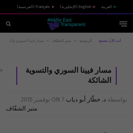
العربية
English
(
الإنجليزية
)
Français
(
الفرنسية
)
»
»
أنت الآن تتصفح:
الرئيسية
منبر الشفّاف
مسار فيينا السوري والتسوية الشائكة
مسار فيينا السوري والتسوية
الشائكة
بواسطة
د. خطّار أبو دياب
7 نوفمبر 2015
ON
منبر الشفّاف