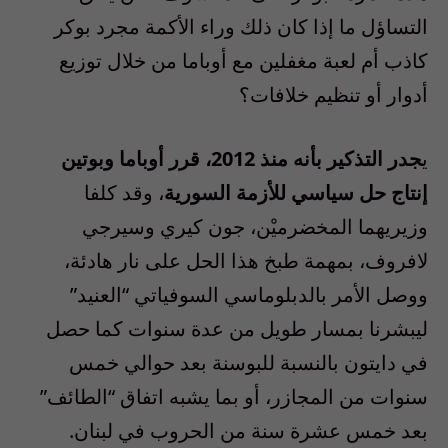
التساؤل ما إذا كان ذلك وراء الأكمة مجرد بوكر
كاذب أم لعبة مغفلين مع أوباما من خلال توزيع
أدوار أو تنظيم خلافات؟
ي
جدر التذكير بأنه منذ 2012، قرر أوباما وبوتين
إنتاج حل سياسي للأزمة السورية
، وقد كلفا
وزيريهما المخضرميْن، جون كيري وسيرجي
لافروف، بمهمة طبخ هذا الحل على نار هادئة،
ووصل الأمر بالدبلوماسي السوفياتي “العنيد”
ليبشرنا بمسار طويل من عدة سنوات كما حصل
في دايتون بالنسبة للبوسنة بعد حوالي خمس
سنوات من المجازر، أو بما يشبه اتفاق “الطائف”
بعد خمس عشرة سنة من الحروب في لبنان.