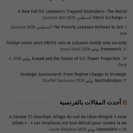
A New Exit for Lebanon’s Trapped Depositors- The Beirut
4 أغسطس 2026
Stock Exchange
Samara Azzi
1 أغسطس 2026
The Poverty Lebanon Refuses to See
Samara
Azzi
Türkiye seeks post-UNIFIL role as Lebanon builds new security
31 يوليو 2026
framework
Yusuf Kanli
29 يوليو 2026
Kuwait and the Future of U.S. Power Projection
E.
Dent
Strategic Assessment: From Regime Change to Strategic
27 يوليو 2026
Neutralization
Shaffaf Exclusive
أحدث المقالات بالفرنسية
A Zaoutar El-Gharbiyé, village du sud du Liban désigné « zone
pilote » : « Les Israéliens ont tout détruit pour rendre la vie
30 يوليو 2026
impossible »
Laure Stephan