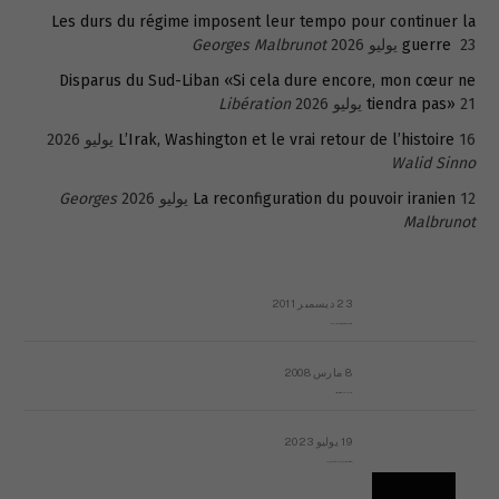
Les durs du régime imposent leur tempo pour continuer la
23 يوليو 2026
guerre
Georges Malbrunot
Disparus du Sud-Liban «Si cela dure encore, mon cœur ne
21 يوليو 2026
tiendra pas»
Libération
16 يوليو 2026
L’Irak, Washington et le vrai retour de l’histoire
Walid Sinno
12 يوليو 2026
La reconfiguration du pouvoir iranien
Georges
Malbrunot
23 ديسمبر 2011
عائلة المهندس طارق الربعة: أين دولة القانون والموسسات؟
8 مارس 2008
رسالة مفتوحة لقداسة البابا شنوده الثالث
19 يوليو 2023
إشكاليات التقويم الهجري، وهل يجدي هذا التقويم أيُ نفع؟