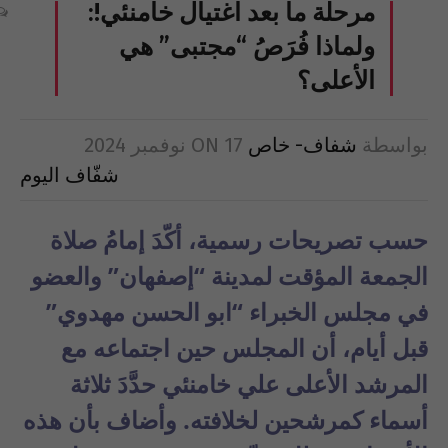
مرحلة ما بعد اغتيال خامنئي!:
ولماذا فُرَصُ “مجتبى” هي
الأعلى؟
بواسطة
شفاف- خاص
17 نوفمبر 2024
ON
شفّاف اليوم
حسب تصريحات رسمية، أكّدَ إمامُ صلاة
الجمعة المؤقت لمدينة “إصفهان” والعضو
في مجلس الخبراء “ابو الحسن مهدوي”
قبل أيام، أن المجلس حين اجتماعه مع
المرشد الأعلى علي خامنئي حدَّدَ ثلاثة
أسماء كمرشحين لخلافته. وأضاف بأن هذه