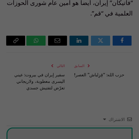
“فاتيكان” إيران، أيضا هو أمين عام شورى الحوزات
العلمية في “قم”.
فيسبوك
تويتر
لينكدإن
البريد
واتساب
Copy
الإلكتروني
Link
السابق
التالي
حزب الله: “قِزِلباش” العصر!
سفير إيران في بيروت: عيني
اليسرى معطوبة، ولاريجاني
تعرّض لتفتيش جسدي
الاشتراك