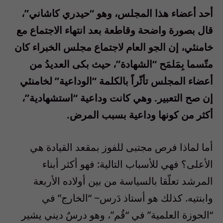
أحد أعضاء هذا المجلس، وهو “حيدري كاشاني”،
قال بصورة واضحة وقاطعة بعد انتهاء الاجتماع مع
خامنئي، إن الجو العام لاجتماع مجلس الخبراء كان
متّسما بِمَلمَح “الشهادة”، حيث بكى العديدُ من
أعضاء المجلس تأثّراً بالكلمة “الوداعية” لخامنئي
إن صح التعبير. وهي كانت وداعية “استشهادية”،
أكثر من كونها وداعية بسبب المرض.
أما لماذا فرص مجتبى للفوز بمقعد القيادة هي
الأعلى؟ فهي للأسباب التالية: فهو أكثر أبناء
المرشد تعلّقا بالسياسة من بين أولاده الأربعة
وابنتيه. كذلك هو أستاذ دَرس~ “الخارج” في
“الحوزة العلمية” في “قُم”، وهو درسٌ ديني يشير