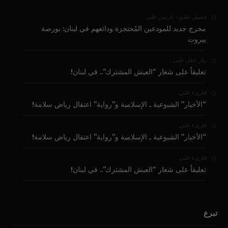
على
فضيل حمّود - باريس
مخرج جديد للمودعين المُحتجزة ودائعهم في لبنان: بورصة
بيروت
على
بيار عقل
تعليقاً على شعار “العيش المشترك”.. في لبنان!
على
قارىء
“الأخبار” الشيوعية ـ الإسلامية و”رواية” اعتقال رياض سلامة!
على
قارىء
“الأخبار” الشيوعية ـ الإسلامية و”رواية” اعتقال رياض سلامة!
على
قارىء
تعليقاً على شعار “العيش المشترك”.. في لبنان!
تبرع