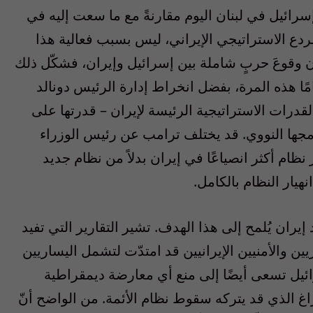
 إسرائيل في لبنان اليوم مقارنةً مع ما سعت إليه في
يّدة بالردع الاستراتيجي الإيراني، ليس بسبب فعالية هذا
ن وقوعَ حربٍ شاملة بين إسرائيل وإيران، فشكّل ذلك
مامًا هذه المرة، بفضل انخراط إدارة الرئيس دونالد
درات الاستراتيجية الرئيسة لإيران – قدرتها على
نامجها النووي. قد يختلف ترامب عن رئيس الوزراء
ظام أكثر انصياعًا في إيران بدلاً من نظام جديد
نهيار النظام بالكامل.
يران يُلمح إلى هذا الهدف. تشير التقارير التي تفيد
ين والأمنيين الإيرانيين قد امتدّت لتشمل اليساريين
ئيل تسعى أيضًا إلى منع أي معارضة ديمقراطية
 الذي قد يتركه سقوط نظام الأئمة. من الواضح أنّ