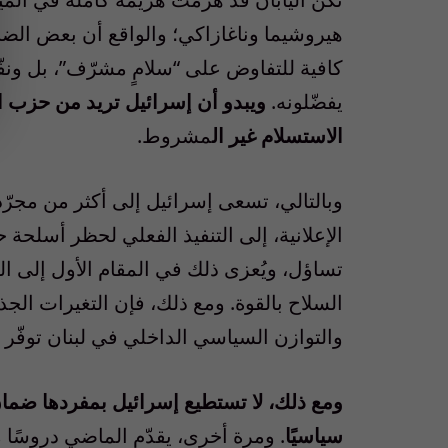
هيروشيما وناغازاكي؛ والواقع أن بعض الضباط
كافية للتفاوض على “سلامٍ مشرّف”، بل ونفّ
يفضّلونه.
ويبدو أن إسرائيل تريد من حزب الله
الاستسلام غير ال
مشروط.
وبالتالي، تسعى إسرائيل إلى أكثر من مجرّد 
الإعلانية، إلى التنفيذ الفعلي لحظر أسلحة
تساؤل، ويُعزى ذلك في المقام الأول إلى ال
السلاح بالقوة. ومع ذلك، فإن التغيرات الجذ
والتوازن السياسي الداخلي في لبنان توفّر 
ومع ذلك، لا تستطيع إسرائيل بمفردها ضمان
سياسيًا
. ومرة أخرى، يقدّم الماضي دروسًا م