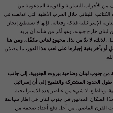
لاف من الأحزاب اليسارية والقومية المدعومة من
لكتائب اللبناني خلال الحرب الأهلية التي اندلعت في
 القوة النارية الإسرائيلية فتاكة وفعالة، فإنها لا تستطيع إنجاز
نان خارج جنوبه، وهو أمٌر من شأنه أن يزيد
يل.
لذلك، لا بدّ من بذل مجهودٍ لبناني مكمِّل، ومن هنا
لٍ أو بآخر بغية إجبارها على لعب هذا الدور،
ما يتضمّن
له.
 من جنوب لبنان وضاحية بيروت الجنوبية، إلى جانب
طول الحدود المشتركة والتلميح إلى أن إسرائيل
ة
. وبالطبع، لا شيء من عناصر هذه الاستراتيجية
ًا السكان المدنيين في جنوب لبنان في إطار سياسة
ينيات القرن الماضي، من أجل دفع أعداد ضخمة من