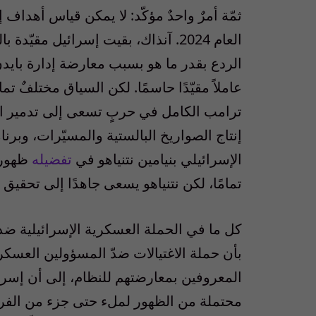
ثمّة أمرٌ واحدٌ مؤكّد: لا يمكن قياس أهداف
العام 2024. آنذاك، بقيت إسرائيل مق
الردع بقدر ما هو بسبب معارضة إدارة بايد
عاملاً مقيّدًا حاسمًا. لكن السياق مختلفٌ ت
ترامب الكامل في حربٍ تسعى إلى تدمير الق
إنتاج الصواريخ البالستية والمسيّرات، وبر
الإسرائيلي بنيامين نتنياهو في
تفضيله
ظهور ن
تمامًا، لكن نتنياهو يسعى جاهدًا إلى تحقيق ا
كل ما في الحملة العسكرية الإسرائيلية ضد إ
بأن حملة الاغتيالات ضدّ المسؤولين العسكري
المعروفين بمعارضتهم للنظام، إلى أن إسرا
محتملة من الظهور لملء حتى جزء من الفراغ