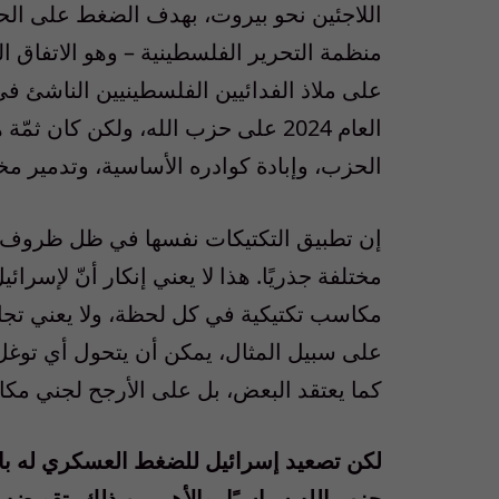
منظمة التحرير الفلسطينية – وهو الاتفاق ال
على ملاذ الفدائيين الفلسطينيين الناشئ ف
العام 2024 على حزب الله، ولكن كا
الحزب، وإبادة كوادره الأساسية، وتدمير مخز
إن تطبيق التكتيكات نفسها في ظل ظروف القو
مختلفة جذريًا. هذا لا يعني إنكار أنّ لإسر
مكاسب تكتيكية في كل لحظة، ولا يعني تجاه
على سبيل المثال، يمكن أن يتحول أي توغل 
كما يعتقد البعض، بل على الأرجح لجني مك
لكن تصعيد إسرائيل للضغط العسكري له ب
حزب الله سياسيًا، والأهم من ذلك، تقويضه 