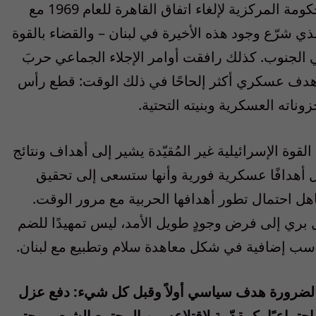
اللاجئين نحو بيروت، بهدف الضغط على الحكومة المركزية لإلغاء اتفاق القاهرة للعام 1969 مع
ذي شرّع وجود هذه الأخيرة في لبنان – والقضاء بالقوة
ي الجنوب. كذلك رافقت أوامر الإجلاء الجماعي حربَ
ن ثمّة هدف عسكري أكثر إلحاحًا في ذلك الوقت: قطع رأس
وناته العسكرية وبنيته التحتية.
ة الإسرائيلية غير المُقيّدة يشير إلى أهداف ونتائج
ائيل أهدافًا عسكرية فورية وأنها ستسعى إلى تحقيق
ل احتمال تطور أهدافها الحربية مع مرور الوقت.
بري إلى فرض وجودٍ طويل الأمد، ليس تمهيدًا للضم
اسب إضافية في شكل معاهدة سلام وتطبيع مع لبنان.
الضرورة هدف سياسي أولاً وقبل كل شيء: دفع عزل
اجتماعيًا، كمقدّمة لاقتلاعه من المجتمع الشيعي وحتى