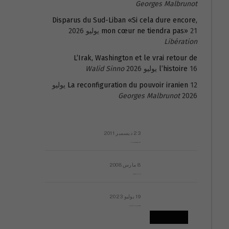
Georges Malbrunot
Disparus du Sud-Liban «Si cela dure encore,
21 يوليو 2026
mon cœur ne tiendra pas»
Libération
L’Irak, Washington et le vrai retour de
16 يوليو 2026
l’histoire
Walid Sinno
La reconfiguration du pouvoir iranien
12 يوليو
Georges Malbrunot
2026
23 ديسمبر 2011
عائلة المهندس طارق الربعة: أين دولة القانون والموسسات؟
8 مارس 2008
رسالة مفتوحة لقداسة البابا شنوده الثالث
19 يوليو 2023
إشكاليات التقويم الهجري، وهل يجدي هذا التقويم أيُ نفع؟