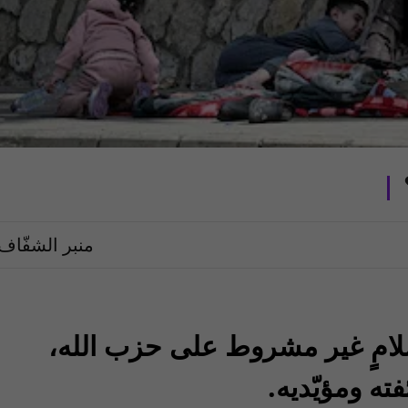
منبر الشفّاف
مٍ غير مشروط على حزب الله،
ه ومؤيّديه.