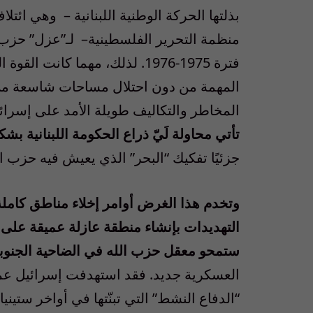
بذلتها الحركة الوطنية اللبنانية – وهي ائت
منظمة التحرير الفلسطينية– لـ”عزل” حزب ا
فترة 1975-1976. لذلك، مهما كانت
المهمة من دون احتلال مساحات شاسعة من لب
المخاطر والتكاليف طويلة الأمد على إسرائ
تأتي محاولة لَيّ ذراع الحكومة اللبنانية بشك
جزئيًا تفكيك “البحر” الذي يعيش فيه حزب ال
وتخدم هذا الغرض أوامر إخلاء مناطق كاملة
التهديدات بإنشاء منطقة عازلة عميقة على 
ستمحو معقل حزب الله في الضاحية الجنوبي
العسكرية جديد. فقد استهدفت إسرائيل عمد
“الدفاع النشط” التي تبنّتها في أواخر ست