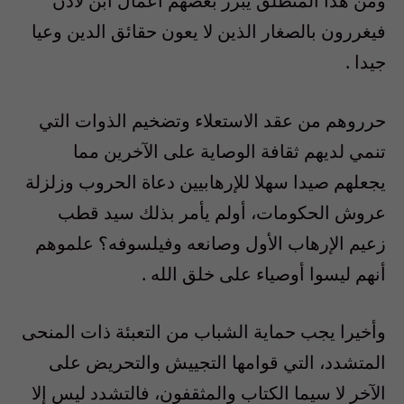
ومن هذا المنطلق يبرر بعضهم أعمال ابن لادن
فيغررون بالصغار الذين لا يعون حقائق الدين وعيا
جيدا .
حرروهم من عقد الاستعلاء وتضخيم الذوات التي
تنمي لديهم ثقافة الوصاية على الآخرين مما
يجعلهم صيدا سهلا للإرهابيين دعاة الحروب وزلزلة
عروش الحكومات، أولم يأمر بذلك سيد قطب
زعيم الإرهاب الأول وصانعه وفيلسوفه؟ علموهم
أنهم ليسوا أوصياء على خلق الله .
وأخيرا يجب حماية الشباب من التعبئة ذات المنحى
المتشدد، التي قوامها التجييش والتحريض على
الآخر لا سيما الكتاب والمثقفون، فالتشدد ليس إلا