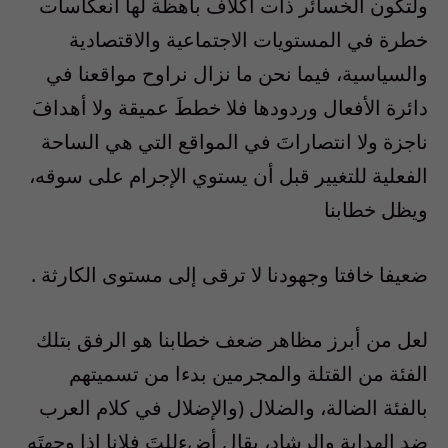
ولتكون الخسائر ذات أكلاف باهظة لها انعكاسات
خطرة في المستويات الاجتماعية والاقتصادية
والسياسية، فيما نحن ما نزال نراوح مواقعنا في
دائرة الأفعال وردودها فلا خططَ عميقة ولا أهدافَ
ناجزة ولا انتصاراتَ في المواقع التي هي الساحة
الفعلية للتغيير قبل أن يستوي الإجرام على سوقه،
ويظل خطابنا
ضعيفا خافتا وجهودنا لا ترقى إلى مستوى الكارثة .
لعل من أبرز مظاهر ضعف خطابنا هو الرفق بتلك
الفئة من القتلة والمجرمين بدءا من تسميتهم
بالفئة الضالة، والضلال (والإضلال في كلام العرب
ضد الهداية والرشاد، يقال أضءللتَ فلانا إذا وجهتَه