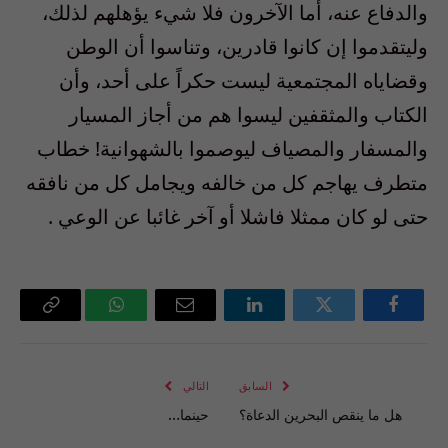
والدفاع عنه، أما الآخرون فلا شيء يؤهلهم لذلك،
وليتقدموا إن كانوا قادرين، وتناسوا أن الوطن
وقضاياه المجتمعية ليست حكراً على أحد، وأن
الكتاب والمثقفين ليسوا هم من أجاز المسيار
والمسفار والمصياف ليوصموا بالشهوانية! خطاب
متطرف يهاجم كل من خالفه ويجامل كل من نافقه
حتى لو كان ممثلا فاشلا أو آخر غائبا عن الوعي .
فيسبوك
تويتر
لينكدإن
البريد
واتساب
Copy
الإلكتروني
Link
السابق
التالي
هل ما ينقص البحرين الدعاة؟
حينما…