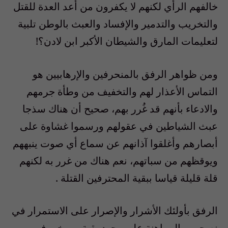
خالفهم الرأي لكنهم لا يكفرون من أعد العدة للقتل
والتخريب والتدمير والإفساد والعبث بالوطن تلبية
لتعليمات المارق والشيطان الأكبر ابن لادن؟!
ومن ظواهر الرفق بالمنحرفين والإرهابيين هو
التماس الأعذار لهم والتخفيف من وطأة جرمهم
والادعاء بأنهم قد غُرر بهم، صحيح أن هناك سذجا
عبث الشياطين في عقولهم ورسموا غشاوة على
أبصارهم وأغلقوا آذانهم عن سماع أي صوت ينبههم
ويوقظهم من سباتهم، نعم هناك من غرر به لكنهم
قلة قليلة قياسا ببقية المحترفين القتلة .
الرفق بأولئك الأشرار والإصرار على الاستمرار في
نصحهم والمراهنة على وجود بقية من خير في