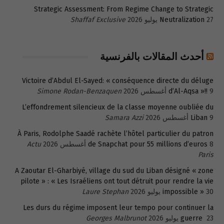
Strategic Assessment: From Regime Change to Strategic
27 يوليو 2026
Neutralization
Shaffaf Exclusive
أحدث المقالات بالفرنسية
Victoire d’Abdul El-Sayed: « conséquence directe du déluge
9 أغسطس 2026
d’Al-Aqsa »!!
Simone Rodan-Benzaquen
L’effondrement silencieux de la classe moyenne oubliée du
9 أغسطس 2026
Liban
Samara Azzi
À Paris, Rodolphe Saadé rachète l’hôtel particulier du patron
8 أغسطس 2026
de Snapchat pour 55 millions d’euros
Actu
Paris
A Zaoutar El-Gharbiyé, village du sud du Liban désigné « zone
pilote » : « Les Israéliens ont tout détruit pour rendre la vie
30 يوليو 2026
impossible »
Laure Stephan
Les durs du régime imposent leur tempo pour continuer la
23 يوليو 2026
guerre
Georges Malbrunot