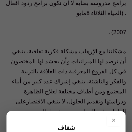
برامج مدروسة بعناية لا أن تكون برامج ردود أفعال
. (الحياة الثلاثاء 8مايو
2007) .
مشكلتنا مع الإرهاب مشكلة فكرية ثقافية، ينبغي
أن ترصد لها الميزانيات وأن يحشد لها المختصون
في كل الفروع المعرفية ذات العلاقة بالتربية
والفكر والناشئة، ينبغي إشراك عدد كبير من أبناء
المجتمع ومن أطياف مختلفة لعلاج الظاهرة
ودراستها وتقديم الحلول، لا ينبغي الاقتصارعلى
العاملين في المدارس وحدهم بل لابد من
×
الاستفادة من خبرات الآخرين ومعارفهم .
شفاف