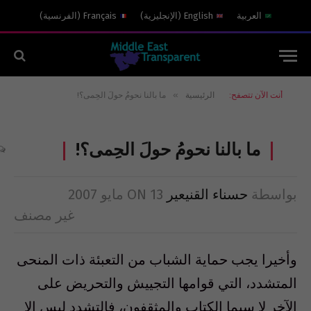
العربية
English
(
الإنجليزية
)
Français
(
الفرنسية
)
»
أنت الآن تتصفح:
الرئيسية
ما بالنا نحومُ حولَ الحِمى؟!
ما بالنا نحومُ حولَ الحِمى؟!
بواسطة
حسناء القنيعير
13 مايو 2007
ON
غير مصنف
وأخيرا يجب حماية الشباب من التعبئة ذات المنحى
المتشدد، التي قوامها التجييش والتحريض على
الآخر لا سيما الكتاب والمثقفون، فالتشدد ليس إلا