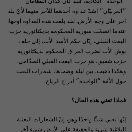
״الوحدة״ الكاذبة، فقد كان هذان النّظامان
״العربيّان״ أشدّ عداوة أحدهما للآخر منهما لأيّ بلد
آخر على وجه الأرض. لقد بلغت هذه العداوة أوجها،
عندما انضمّت سورية المحكومة بديكتاتورية حزب
البعث القبلي، إبّان حكم الأسد الأب، إلى حلف
بوش الأب لضرب العراق المحكوم بديكتاتورية
حزب شقيق، هو حزب البعث القبلي الصدّامي.
وهكذا ذهبت، بين ليلة وضحاها، شعارات البعث
حول الأمّة ״الواحدة״ أدراج الرياح.
فماذا تعني هذه الحال؟
إنّها تعني شيئًا واحدًا وهو، إنّ الشعارات البعثية
البلاغية شيء والحقيقة على الأرض شيء آخر