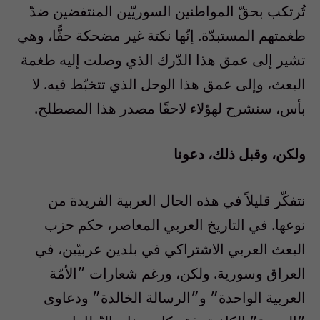
تُرتكب بحقّ المواطنين السوريّين المنتفضين ضدّ
طغمتهم المستبدّة. إنّها نكتة غير مضحكة حقًّا، وهي
تشير إلى عمق هذا الدّرك الذي وصلت إليه طغمة
البعث، وإلى عمق هذا الوحل الذي تتخبّط فيه. لا
بأس، سنشرح لهؤلاء لاحقًا مصدر هذا المصطلح.
ولكن، وقبل ذلك، دعونا
نتفكّر قليلاً في هذه الحال العربية الفريدة من
نوعها. في التاريخ العربي المعاصر، حكم حزب
البعث العربي الاشتراكي في بلدين عربيّين، في
العراق وسورية. ولكن، ورغم شعارات ״الأمّة
العربية الواحدة״ و״الرسالة الخالدة״ ودعاوى