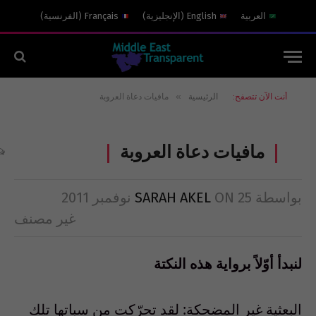
العربية
English
(
الإنجليزية
)
Français
(
الفرنسية
)
»
أنت الآن تتصفح:
الرئيسية
مافيات دعاة العروبة
مافيات دعاة العروبة
بواسطة
25 نوفمبر 2011
ON
SARAH AKEL
غير مصنف
لنبدأ أوّلاً برواية هذه النكتة
البعثية غير المضحكة: لقد تحرّكت من سباتها تلك