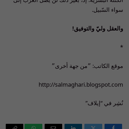
سواء السّبيل.
والعقل وليّ والتوفيق!
*
موقع الكاتب: ״من جهة أخرى״
http://salmaghari.blogspot.com
نُشِر في “إيلاف”