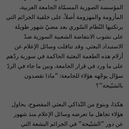
المؤسسة الصورية المسمّاة الجامعة العربية،
المأزومة والمهزومة أصلاً، على خلفية الجرائم التي
يرتكتبها النّظام السّوري بعد مضيّ شهور طويلة
على نشوب الانتفاضة الشعبية السورية ضدّ
الاستبداد البعثي. وقد تناقلت وسائل الإعلام عن
أزلام هذه الطغمة البعثية الحاكمة في سورية ردّهم
على ما ورد في قرار الجامعة. وبين ما جاء في الردّ
سؤال يوجّهه هؤلاء للجامعة: ״ماذا تقصدون
بالشبّيحة״؟
هكذا، وبنوع من التّذاكي البعثي المفضوح، يحاول
هؤلاء تجاهل ما تعرضه وسائل الإعلام منذ شهور
عن دور ״الشبّيحة״ في الجرائم البشعة التي