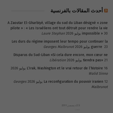
أحدث المقالات بالفرنسية
A Zaoutar El-Gharbiyé, village du sud du Liban désigné « zone
pilote » : « Les Israéliens ont tout détruit pour rendre la vie
30 يوليو 2026
impossible »
Laure Stephan
Les durs du régime imposent leur tempo pour continuer la
23 يوليو 2026
guerre
Georges Malbrunot
Disparus du Sud-Liban «Si cela dure encore, mon cœur ne
21 يوليو 2026
tiendra pas»
Libération
16 يوليو 2026
L’Irak, Washington et le vrai retour de l’histoire
Walid Sinno
12 يوليو 2026
La reconfiguration du pouvoir iranien
Georges
Malbrunot
23 ديسمبر 2011
عائلة المهندس طارق الربعة: أين دولة القانون والموسسات؟