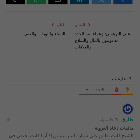
فيسبوك
تويتر
لينكدإن
البريد
واتساب
Copy
الإلكتروني
Link
السابق
التالي
علي الترهوني: زعماء ليبيا الجدد
النساء والثورات والعنف
مدعومون بالمال والسلاح
والعلاقات
3
تعليقات
الأحدث
طارق
14 سنوات
مافيات دعاة العروبة
الشبح كانت تطلق على سيارة المرسيدس إذ أنها كانت تختفي في