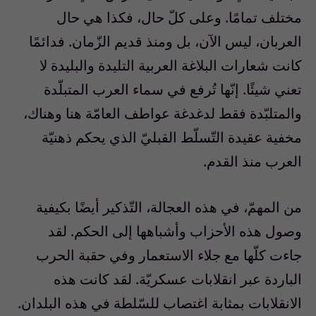
مختلف تمامًا. وعلى كلّ حال، فكذا هي حال
العربان، ليس الآن، بل ومنذ قديم الزّمان. فدائمًا
كانت شعارات البلاغة العربية التليدة والبليدة لا
تعني شيئًا. إنّها تُرفع في سماء العرب المتبلّدة
والمتلبّدة فقط لدغدغة عواطف العامّة هنا وهناك،
مخفية عقيدة التّسلّط القبليّ الذي يحكم ذهنيّة
العرب منذ القدم.
من المهمّ، في هذه العجالة، التّذكير أيضًا بكيفية
وصول هذه الأحزاب وأشباهها إلى الحكم. لقد
جاءت كلّها مع جلاء الاستعمار وفي حقبة الحرب
الباردة عبر انقلابات عسكريّة. لقد كانت هذه
الانقلابات بمثابة اغتصاب للسّلطة في هذه البلدان.