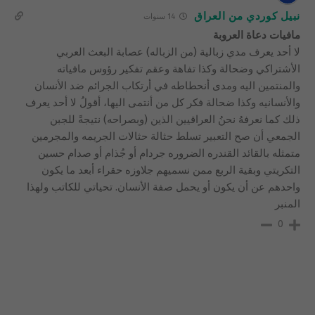
نبيل كوردي من العراق
14 سنوات
مافيات دعاة العروبة
لا أحد يعرف مدي زبالية (من الزباله) عصابة البعث العربي
الأشتراكي وضحالة وكذا تفاهة وعقم تفكير رؤوس مافياته
والمنتمين اليه ومدى أنحطاطه في أرتكاب الجرائم ضد الأنسان
والأنسانيه وكذا ضحالة فكر كل من أنتمى اليها، أقولُ لا أحد يعرف
ذلك كما نعرفهُ نحنُ العراقيين الذين (وبصراحه) نتيجةً للجبن
الجمعي أن صح التعبير تسلط حثالة حثالات الجريمه والمجرمين
متمثله بالقائد القندره الضروره جردام أو جُذام أو صدام حسين
التكريتي وبقية الربع ممن نسميهم جلاوزه حقراء أبعد ما يكون
واحدهم عن أن يكون أو يحمل صفة الأنسان. تحياتي للكاتب ولهذا
المنبر
0