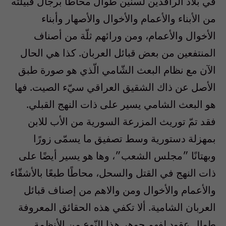
في بلاد الرافدين لسنين طوال محاطًا برجال قبيلته
من الأبناء والأعمام والأخوال والأصهار وأبناء
الأخوال والأعمام، ومن ورائهم ثلّة من أصناف
المنتفعين من بعض قبائل العربان. كذا هي الحال
الآن مع نظام البعث الشّامي الّذي هو صورة طبق
الأصل عن ذاك الشقيق العراقي سيّء الصيت. فها
هو البعث الشامي يسير على ذات النهج القبلي.
فقد تمّ توريث المزرعة السورية من الأب للابن
بمهزلة دستورية وسط تصفيق ما يسمّى زورًا
وبهتانًا ״مجلس الشعب״، وها هو يسير أيضًا على
ذات النهج في القتل والسحل، محاطًا طبعًا بالأشقّاء
والأعمام والأخوال ومن والاهم من إصناف قبائل
العربان الشامية. ألا تكفي هذه الحقائق المعروفة
طوال عقود لفهم جوهر هذا النّوع من الأنظمة