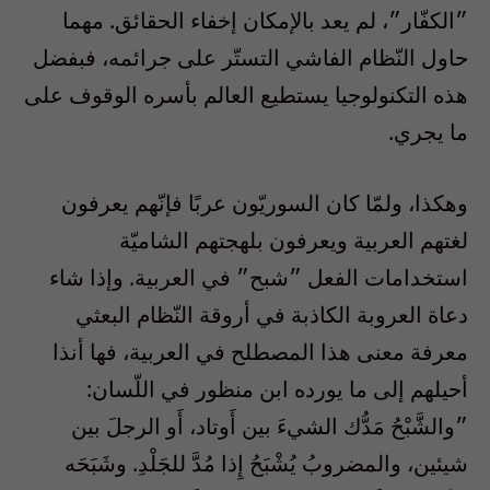
״الكفّار״، لم يعد بالإمكان إخفاء الحقائق. مهما
حاول النّظام الفاشي التستّر على جرائمه، فبفضل
هذه التكنولوجيا يستطيع العالم بأسره الوقوف على
ما يجري.
وهكذا، ولمّا كان السوريّون عربًا فإنّهم يعرفون
لغتهم العربية ويعرفون بلهجتهم الشاميّة
استخدامات الفعل ״شبح״ في العربية. وإذا شاء
دعاة العروبة الكاذبة في أروقة النّظام البعثي
معرفة معنى هذا المصطلح في العربية، فها أنذا
أحيلهم إلى ما يورده ابن منظور في اللّسان:
״والشَّبْحُ مَدُّك الشيءَ بين أَوتاد، أَو الرجلَ بين
شيئين، والمضروبُ يُشْبَحُ إِذا مُدَّ للجَلْدِ. وشَبَحَه