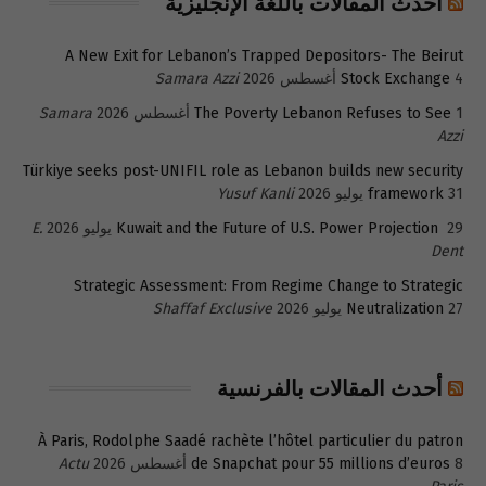
أحدث المقالات باللغة الإنجليزية
A New Exit for Lebanon’s Trapped Depositors- The Beirut
4 أغسطس 2026
Stock Exchange
Samara Azzi
1 أغسطس 2026
The Poverty Lebanon Refuses to See
Samara
Azzi
Türkiye seeks post-UNIFIL role as Lebanon builds new security
31 يوليو 2026
framework
Yusuf Kanli
29 يوليو 2026
Kuwait and the Future of U.S. Power Projection
E.
Dent
Strategic Assessment: From Regime Change to Strategic
27 يوليو 2026
Neutralization
Shaffaf Exclusive
أحدث المقالات بالفرنسية
À Paris, Rodolphe Saadé rachète l’hôtel particulier du patron
8 أغسطس 2026
de Snapchat pour 55 millions d’euros
Actu