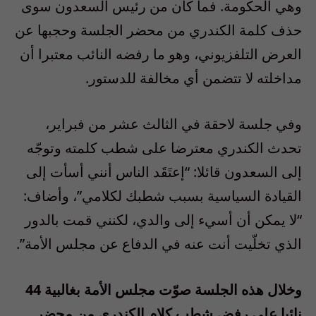
وهي الحكومة. فما كان من رئيس السعدون سوى
حذف كلمة الكندري من محضر الجلسة وحجبها عن
العرض التلفزيوني، وهو ما رفضه النائب معتبرا أن
مداخلته لا تتضمن أي مخالفة للدستور.
وفي جلسة لاحقة في الثالث عشر من فبراير،
تحدث الكندري معترضا على شطب كلمته وتوجّه
إلى السعدون قائلا: “إعتَقَد الناس أنني أسأت إلى
القيادة السياسية بسبب شطبك لكلامي”، وأضاف:
“لا يمكن أن أسيء إلى والدي، لكنني قمت بالدور
الذي تخلّيت أنت عنه في الدفاع عن مجلس الأمة”.
وخلال هذه الجلسة صوّت مجلس الأمة بغالبية 44
نائبا على رفض شطب كلام الكندري من محضر