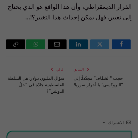
القرار الديمقراطي، وأن هذا الواقع هو الذي يحتاج
إلى تغيير. فهل يمكن إحداث هذا التغيير؟!…
فيسبوك
تويتر
لينكدإن
البريد
واتساب
Copy
الإلكتروني
Link
السابق
التالي
حجب “الشفّاف” مجدّداً: إلى
سؤال المليون دولار: هل السلطة
“البروكسي” يا أحرار سوريا!
الفلسطينية جادّة في “حلِّ
الدولتين”؟
الاشتراك