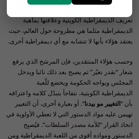
أن الأزمة بين الحكومة ومجلس الأمة تكمن في
تعريف الديمقراطية الكويتية وعلاقتها بماهية
الديمقراطية مثلما هي مطروحة حول العالم، حيث
يعتقد هؤلاء بأنها لا تتشابه مع أي ديمقراطية أخرى.
وحسب هؤلاء المنتقدين، فإن المرشح الذي يرفع
شعار “نقدر نغيّر” ثم يصبح بعد ذلك نائبا ويدخل
المجلس ويواجه الحكومة ويخضع للّعبة
الديمقراطية الكويتية، نتفاجأ بتبدّل كلامه واعترافه
بأن “
التغيير مو بيدنا
“. أو بعبارة أخرى، أن التغيير
تهيمن عليه مواد الدستور التي لا تعطي الأولوية في
اتخاذ القرار “للأمة مصدر السلطات”. فيُصبِح
الدستور ومواده أقوى من اللعبة الديمقراطية ومن