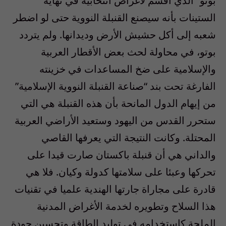
بوتو” الذي أقسم لأغراض انتخابية في نهاية
الستينات بأنه سيصنع القنبلة النووية حتى لو اضطر
شعبه إلى أكل حشيش الأرض وديدانها. ولم يتردد
بوتو، في محاولة لحث بعض الأقطار العربية
والإسلامية على ضخ المساعدات في خزينته
الفارغة تحت بند “صناعة القنبلة النووية الإسلامية”
من إيهام الدول المانحة بأن هذه القنبلة هي التي
ستحرر القدس من اليهود وستعيد الأراضي العربية
المحتلة. وكانت النتيجة التي يعرفها القاصي
والداني هي أن قنبلة باكستان صارت قيدا على
تحركها وعبئا على سلامتها كدولة وكيان. فلا هي
قادرة على مجاراة جارتها الهندية علميا في تقنيات
هذا السلاح وتطويره لخدمة الأغراض المدنية
الملحة كاستخدامه في توليد الطاقة وتحسين جودة