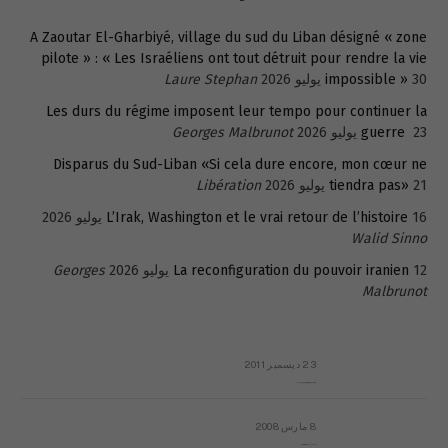
A Zaoutar El-Gharbiyé, village du sud du Liban désigné « zone
pilote » : « Les Israéliens ont tout détruit pour rendre la vie
30 يوليو 2026
impossible »
Laure Stephan
Les durs du régime imposent leur tempo pour continuer la
23 يوليو 2026
guerre
Georges Malbrunot
Disparus du Sud-Liban «Si cela dure encore, mon cœur ne
21 يوليو 2026
tiendra pas»
Libération
16 يوليو 2026
L’Irak, Washington et le vrai retour de l’histoire
Walid Sinno
12 يوليو 2026
La reconfiguration du pouvoir iranien
Georges
Malbrunot
23 ديسمبر 2011
عائلة المهندس طارق الربعة: أين دولة القانون والموسسات؟
8 مارس 2008
رسالة مفتوحة لقداسة البابا شنوده الثالث