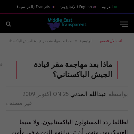
العربية
English
(
الإنجليزية
)
Français
(
الفرنسية
)
»
أنت الآن تتصفح:
الرئيسية
ماذا بعد مهاجمة مقر قيادة الجيش الباكستاني؟
ماذا بعد مهاجمة مقر قيادة
الجيش الباكستاني؟
بواسطة
عبدالله المدني
25 أكتوبر 2009
ON
غير مصنف
لطالما ردد المسئولون الباكستانيون، ولا سيما
العسكريون منهم، أن ترسانتهم النووية في مأمن