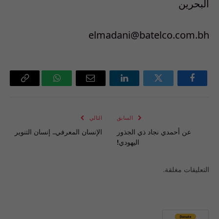
البحرين
elmadani@batelco.com.bh
فيسبوك
تويتر
لينكدإن
البريد
واتساب
Copy
الإلكتروني
Link
السابق
التالي
عن أحمدي نجاد ذي الجذور
الإنسان المعرفي.. إنسان التنوير
اليهودي!
التعليقات مغلقة.