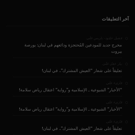
آخر التعليقات
على
فضيل حمّود - باريس
مخرج جديد للمودعين المُحتجزة ودائعهم في لبنان: بورصة
بيروت
على
بيار عقل
تعليقاً على شعار “العيش المشترك”.. في لبنان!
على
قارىء
“الأخبار” الشيوعية ـ الإسلامية و”رواية” اعتقال رياض سلامة!
على
قارىء
“الأخبار” الشيوعية ـ الإسلامية و”رواية” اعتقال رياض سلامة!
على
قارىء
تعليقاً على شعار “العيش المشترك”.. في لبنان!