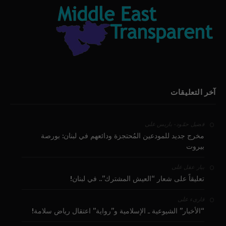
آخر التعليقات
على
فضيل حمّود - باريس
مخرج جديد للمودعين المُحتجزة ودائعهم في لبنان: بورصة
بيروت
على
بيار عقل
تعليقاً على شعار “العيش المشترك”.. في لبنان!
على
قارىء
“الأخبار” الشيوعية ـ الإسلامية و”رواية” اعتقال رياض سلامة!