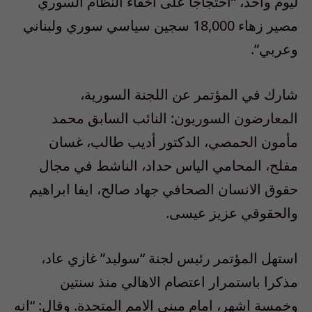
ليوم واحد، “احتجاجا على اخفاء النظام السوري
مصير زهاء 18,000 سجين سياسي سوري ولبناني
وعربي”.
شارك في المؤتمر عن اللجنة السورية،
المعارضون السوريون: النائب السابق محمد
مأمون الحمصي، الدكتور أديب طالب، غسان
مفلح، المحامي الياس حداد، الناشط في مجال
حقوق الانسان الصحافي جهاد صالح، ايفا ابراهيم
والحقوقي عزيز عيسى.
استهل المؤتمر رئيس لجنة “سوليد” غازي عاد،
مذكرا باستمرار اعتصام الاهالي منذ سنتين
وخمسة اشهر، امام مبنى الامم المتحدة. وقال: “انه