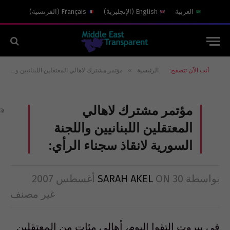
العربية
English
(
الإنجليزية
)
Français
(
الفرنسية
)
»
أنت الآن تتصفح:
الرئيسية
مؤتمر مشترك لاهالي المعتقلين اللبنانيين واللجنة السورية لانقاذ سجناء الرأي:
مؤتمر مشترك لاهالي
المعتقلين اللبنانيين واللجنة
السورية لانقاذ سجناء الرأي:
بواسطة
30 أغسطس 2007
ON
SARAH AKEL
غير مصنف
في بيروت التقوا اليوم، أهالي مئات من المعتقلين