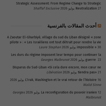
Strategic Assessment: From Regime Change to Strategic
27 يوليو 2026
Neutralization
Shaffaf Exclusive
أحدث المقالات بالفرنسية
A Zaoutar El-Gharbiyé, village du sud du Liban désigné « zone
pilote » : « Les Israéliens ont tout détruit pour rendre la vie
30 يوليو 2026
impossible »
Laure Stephan
Les durs du régime imposent leur tempo pour continuer la
23 يوليو 2026
guerre
Georges Malbrunot
Disparus du Sud-Liban «Si cela dure encore, mon cœur ne
21 يوليو 2026
tiendra pas»
Libération
16 يوليو 2026
L’Irak, Washington et le vrai retour de l’histoire
Walid Sinno
12 يوليو 2026
La reconfiguration du pouvoir iranien
Georges
Malbrunot