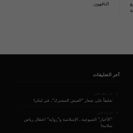
ع
التافهون
ة
آخر التعليقات
على
بيار عقل
تعليقاً على شعار “العيش المشترك”.. في لبنان!
على
قارىء
“الأخبار” الشيوعية ـ الإسلامية و”رواية” اعتقال رياض
سلامة!