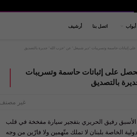
أبواب
اتصل بنا
أرشيف
 على إثباتات حاسمة وتسريبات “دير شبيغل” عن “حزب الله” جديرة بالتصديق
 تحصل على إثباتات حاسمة وتسريبات
ديرة بالتصديق
غير مصنف
ان الأسبق رفيق الحريري بتفجير سيارة مفخخة في قلب
 فإن المحكمة الدولية الخاصة بلبنان لا تملك متّهمين ولا فارّين من وجه