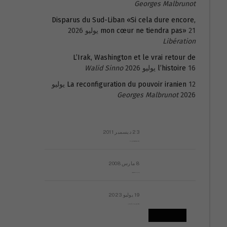
Georges Malbrunot
Disparus du Sud-Liban «Si cela dure encore,
21 يوليو 2026
mon cœur ne tiendra pas»
Libération
L’Irak, Washington et le vrai retour de
16 يوليو 2026
l’histoire
Walid Sinno
La reconfiguration du pouvoir iranien
12 يوليو
Georges Malbrunot
2026
23 ديسمبر 2011
عائلة المهندس طارق الربعة: أين دولة القانون والموسسات؟
8 مارس 2008
رسالة مفتوحة لقداسة البابا شنوده الثالث
19 يوليو 2023
إشكاليات التقويم الهجري، وهل يجدي هذا التقويم أيُ نفع؟