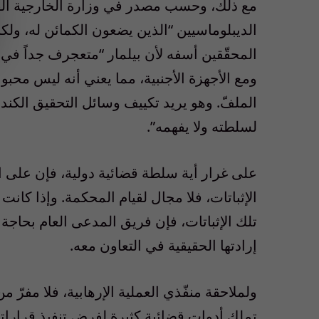
مع ذلك، وحسب مصدر في وزارة الخارجية الفر
الديبلوماسيين “الذين يضعون الكمائن له، ول
المحقّقين أسفه لأن بيلمار “متعجرف جداً في
ومع الأجهزة الأجنبية، مما يعني أنه ليس محبوبا
الملفّ. وهو يريد تكييف وسائل التحقيق الكند
لسلطته ولا يفهمه”.
على غرار أية سلطة قضائية دولية، فإن على الم
الإثباتات، فلا مجال لقيام المحكمة. وإذا كا
تلك الإثباتات، فإن فريق المدعى العام بحاج
إرادتها الحقيقية في التعاون معه.
ولملاحقة منفّذي العملية الإرهابية، فلا مفرّ م
تملك أدوات قضائية كثيرة لفرض تنفيذ قراراتها. 