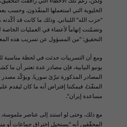
ولكن، رغم تلك الأخطاء التي رافقت التحقيق، 
الخليوية التي استعملها المنفّذون. وحسب ب
وتضمّنت إتهاماً لأعضاء في العمليات الخاصة
التحقيق: “من المسؤول عن تسريب هذه المع
ومع أن التسريبات حدثت في لحظة مناسبة للأغلب
يونيو النيابية، فإن مصادر عدة تعتبر أن ما ك
المصادر المذكورة تبرّئ سوريا. ويؤكّد مصدر م
المنفّذ)، فيمكننا إفتراض أنه ما كان ليقدم عل
مساعدة إيران”.
مع ذلك، وحتى لو استند إلى عناصر ملموسة، فإ
المحقّقين أنه “يستحيل إختراق جماعات أو من