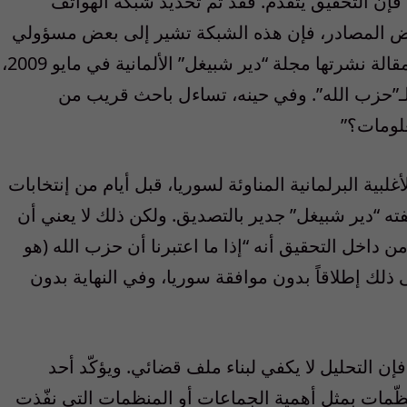
فإن التحقيق يتقدم. فقد تم تحديد شبكة الهواتف
عض المصادر، فإن هذه الشبكة تشير إلى بعض مسؤولي
“حزب الله” اللبناني. وذلك ما كانت قد أكّدته مقالة نشرتها مجلة “دير شبيغل” الألمانية في مايو 2009،
 لـ”حزب الله”. وفي حينه، تساءل باحث قريب من
لومات؟”
ية البرلمانية المناوئة لسوريا، قبل أيام من إنتخابات
شفته “دير شبيغل” جدير بالتصديق. ولكن ذلك لا يعني أن
ن داخل التحقيق أنه “إذا ما اعتبرنا أن حزب الله (هو
ى ذلك إطلاقاً بدون موافقة سوريا، وفي النهاية بدون
ن التحليل لا يكفي لبناء ملف قضائي. ويؤكّد أحد
ظّمات بمثل أهمية الجماعات أو المنظمات التي نفّذت