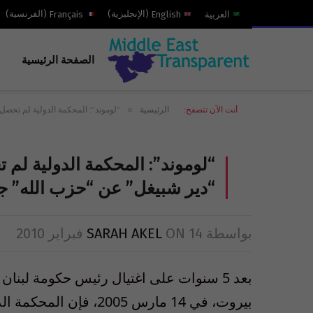
العربية
English
(
الإنجليزية
)
Français
(
الفرنسية
)
الصفحة الرئيسية
»
أنت الآن تتصفح:
الرئيسية
“لوموند”: المحكمة الدولية لم تحصل
“لوموند”: المحكمة الدولية لم
“دير شبيغل” عن “حزب الله” ج
بواسطة
14 فبراير 2010
ON
SARAH AKEL
بعد 5 سنوات على اغتيال رئيس حكومة لبن
بيروت، في 14 مارس 2005،