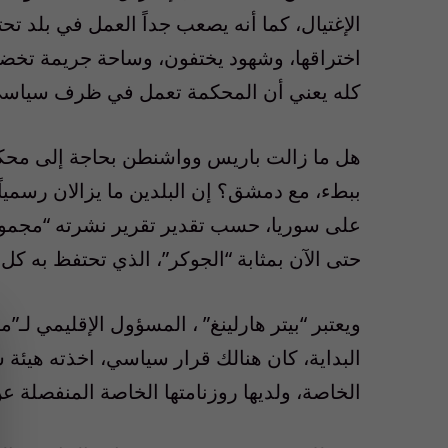
الإغتيال، كما أنه يصعب جداً العمل في بلد 
اختراقها، وشهود يختفون، وساحة جريمة تخضع 
كله يعني أن المحكمة تعمل في ظرف سياسي 
هل ما زالت باريس وواشنطن بحاجة إلى محكمة 
ببطء، مع دمشق؟ إن البلدين ما يزالان رسمياً م
حتى الآن بمثابة “الجوكر”، الذي تحتفظ به كل
ويعتبر “بيتر هارلينغ” ، المسؤول الإقليمي لـ
البداية، كان هنالك قرار سياسي، اخذته هيئة س
الخاصة، ولديها روزنامتها الخاصة المنفصلة عن