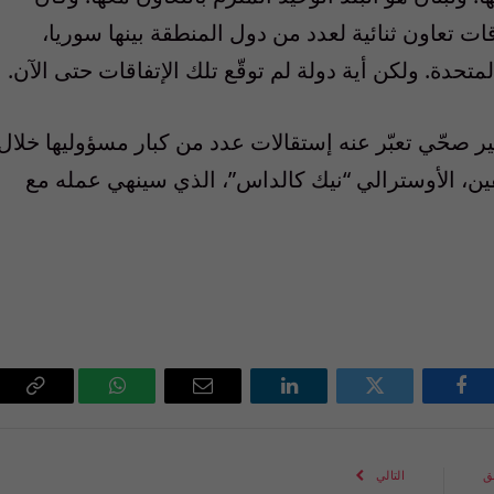
ت تعاون ثنائية لعدد من دول المنطقة بينها سوريا،
تحدة. ولكن أية دولة لم توقّع تلك الإتفاقات حتى الآن.
 صحّي تعبّر عنه إستقالات عدد من كبار مسؤوليها خلال
ين، الأوسترالي “نيك كالداس”، الذي سينهي عمله مع
فيسبوك
تويتر
لينكدإن
البريد
واتساب
Copy
الإلكتروني
Link
ق
التالي