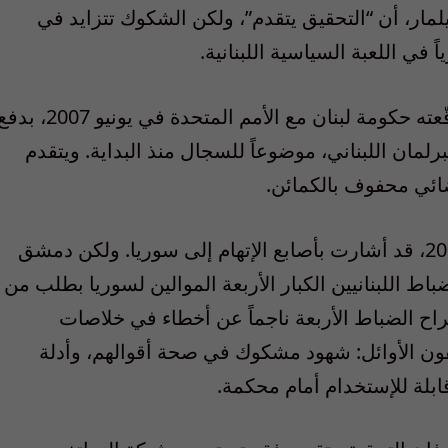
يلمار، أن “التحقيق يتقدم”، ولكن الشكوك تتزايد في
في اللعبة السياسية اللبنانية.
وكانت المحكمة الدولية، التي تخضع لاتفاق وقّعته حكومة لبنان مع الأمم المتحدة في يونيو 2007،
لمان اللبناني، موضوعاً للسجال منذ البداية. ويتقدم
ئي محفوف بالكمائن.
كانت الخلاصات الأولى للتحقيق، منذ العام 2005، قد أشارت بأصابع الإتهام إلى سوريا. ولكن دمشق
ضباط اللبنانيين الكبار الأربعة الموالين لسوريا بطلب من
ولم يكن إطلاق سراح الضباط الأربعة ناجماً عن أخطاء في خلاصات
قون الأوائل: شهود مشكوك في صحة أقوالهم، وأدلة
قابلة للإستخدام أمام محكمة.