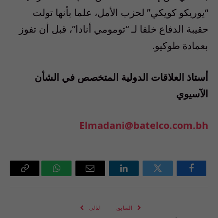
“يوريكو كويكي” لحزب الأمل، علما بأنها تولت
حقيبة الدفاع خلفا لـ “تومومي أنادا”، قبل أن تفوز
بعمادة طوكيو.
أستاذ العلاقات الدولية المتخصص في الشأن
الآسيوي
Elmadani@batelco.com.bh
فيسبوك
تويتر
لينكدإن
البريد
واتساب
Copy
الإلكتروني
Link
السابق
التالي