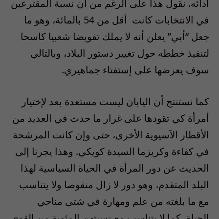
أدائه. نقول هذا على الرغم من أن نسبة المقترعين
في الانتخابات كانت
أقل من 54 بالمائة، وهو ما
جعل “أبي” يعلن أنه لا يملك تفويضا شعبيا كاسحا
لتنفيذ خططه حول تغيير دستور البلاد، وبالتالي
سوف يعرضها على إستفتاء جماهيري.
كما نستنتج أن اليابان ليست مستعدة بعد لإختيار
أمرأة كي تقودها على غرار ما حدث في العديد من
الأقطار الآسيوية الأخرى، حتى وإن كانت المرشحة
في كفاءة وكريزما السيدة كويكي. وهذا يجرنا إلى
الحديث عن دور المرأة في الحياة السياسية لهذا
البلد المتقدم، وهو دور لا زال منقوصا ولا يتناسب
مع ما بلغته من علم ومهارة في شتى مناحي
الحياة، كما لا يتناسب مع نسبتهن المئوية من القوى