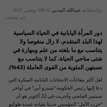
بواسطة
د. عبدالله المدني
13 نوفمبر 2017
ON
غير مصنف
دور المرأة اليابانية في الحياة السياسية
لهذا البلد المتقدم، لا زال منقوصا ولا
يتناسب مع ما بلغته من علم ومهارة في
شتى مناحي الحياة، كما لا يتناسب مع
نسبتهن المئوية من القوى العاملة (43%).
لعل أكثر مفاجآت الانتخابات اليابانية المبكرة التي
دعا إليها رئيس الحكومة “شينزو أبي” في أواخر
سبتمبر الماضي وأجريت في 22 أكتوبر هو أن
“حزب الأمل” المؤسس حديثا بقيادة عمدة طوكيو