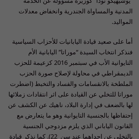
“يوشيهيكو نودا” كوزيرة مسؤولة عن الخدمة
المدنية والمساواة الجندرية وانخفاض معدلات
المواليد.
أما على صعيد قيادة اليابانيات للأحزاب السياسية
فنذكر انتخاب السيدة “موراتا” اليابانية الأم
التايوانية الأب في سبتمبر 2016 كزعيمة للحزب
الديمقراطي في محاولة لإصلاح صورة الحزب
الملطخة بالانقسامات والفساد والتخبط (اضطرت
موراتا للتخلي عن القيادة على اثر انتقادات زملائها
لها بالضعف في إدارة البلاد، ناهيك عن الكشف عن
إحتفاظها بالجنسية التايوانية وهو ما يتعارض مع
القانون الياباني الذي يلزم مزدوجي الجنسية
بالتخلي عن إحداهما عند سن
22). كما نذكر قيادة