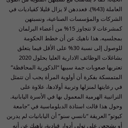
العاملة (43%). فعددهن لا يزال قليلا كقياديات في
الشركات والمؤسسات الصناعية، ونسبتهن
كمشرعات لا تتجاوز 15% من أعضاء البرلمان
بمجلسيه. هذا ناهيك عن أن خطط الحكومة
للوصول إلى نسبة 30% على الأقل فيما يتعلق
بشاغلات الوظائف الادارية العليا بحلول 2020
تعتريها صعوبات جمة سببها “الذكورية المحافظة”
المتمسكة بفكرة أن أولوية المرأة يجب أن تتمثل
في رعايتها لمنزلها وتربية أولادها، علاوة على
التراتبية الهرمية المعمول بها في الأسرة اليابانية.
وحول هذا قالت استاذة الدبلوماسية في “جامعة
كيوتو” العريقة “نانسي سنو” أن اليابانيات لم يدربن
أو يشجعن على تولي أدوار قيادية، ناهيك عن أنه