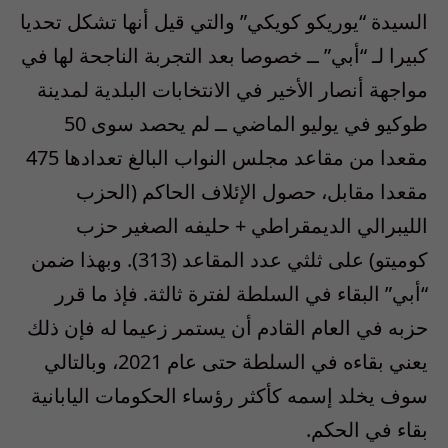
السيدة “يوريكو كويكي” والتي قيل أنها تشكل تحديا
كبيرا لـ “أبي” ــ خصوصا بعد التجربة الناجحة لها في
مواجهة أنصار الأخير في الانتخابات البلدية لمدينة
طوكيو في يوليو الماضي ــ لم يحصد سوى 50
مقعدا من مقاعد مجلس النواب البالغ تعدادها 475
مقعدا مقابل، حصول الإئلاف الحاكم (الحزب
الليبرالي الديمقراطي + حليفه الصغير حزب
كوميتو) على ثلثي عدد المقاعد (313). وبهذا ضمن
“أبي” البقاء في السلطة لفترة ثالثة. فإذ ما قرر
حزبه في العام القادم أن يستمر زعيما له فإن ذلك
يعني بقاءه في السلطة حتى عام 2021، وبالتالي
سوف يخلد إسمه كأكثر رؤساء الحكومات اليابانية
بقاء في الحكم.