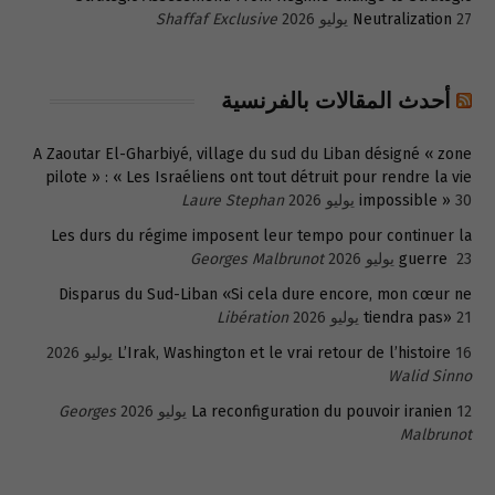
27 يوليو 2026
Neutralization
Shaffaf Exclusive
أحدث المقالات بالفرنسية
A Zaoutar El-Gharbiyé, village du sud du Liban désigné « zone
pilote » : « Les Israéliens ont tout détruit pour rendre la vie
30 يوليو 2026
impossible »
Laure Stephan
Les durs du régime imposent leur tempo pour continuer la
23 يوليو 2026
guerre
Georges Malbrunot
Disparus du Sud-Liban «Si cela dure encore, mon cœur ne
21 يوليو 2026
tiendra pas»
Libération
16 يوليو 2026
L’Irak, Washington et le vrai retour de l’histoire
Walid Sinno
12 يوليو 2026
La reconfiguration du pouvoir iranien
Georges
Malbrunot