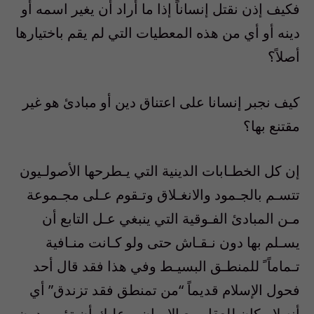
فكيف إذن نقتل إنساناً إذا ما أراد أن يغير اسمه أو
دينه أو أي من هذه المعطيات التي لم يقم باختيارها
أصلاً؟
كيف نجبر إنسانا على اعتناق دين أو مبادئ هو غير
مقتنع بها؟
إن كل الخطـابات الدينية التي يـطرحها الأصولـيون
تتسـم بالجـمود والانغـلاق وتـقوم عـلى مجـموعة
مـن المبادئ الفـوقية التي ينبغي عـل التابع أن
يسـلم بها دون نـقـاش حتى ولو كـانت منـافية
تـماماً ً للمنطـق البسيـط وفي هذا فقد قال أحد
فحول الإسلام قديماً “من تمنطق فقد تزندق” أي
أنه لا مكان للعقل مع الإيمان، وعليك أن تؤمن دون