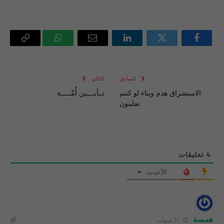
فيسبوك
تويتر
لينكدإن
البريد
واتساب
Copy
الإلكتروني
Link
السابق
التالي
الاستشراق هدم وبناء لو كنتم
تــأبــــين أُمَّـــــة
تعلمون
4
تعليقات
الأحدث
همسة
17 سنوات