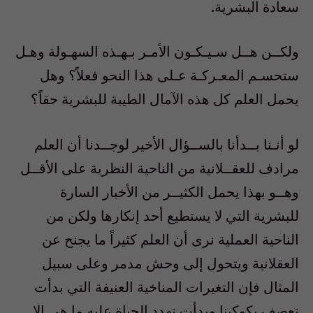
سعادة البشرية.
ولكــن هــل سـيـكـون الأمـر بـهـذه السهـولة وهـل
ستحسـم المعـركـة عـلى هذا النحو فعلاً؟ وهل
يحمل العلم كل هذه الآمال الطيبة للبشرية حقاً؟
لو أنـنا بــدأنا بالســؤال الأخير لوجــدنا أن العلم
مرادف للعقــلانية من الناحية النظرية على الأقــل
وهــو بهذا يحمل الكثيــر من الأخبار السارة
للبشرية التي لا يستطيع أحد إنكارها ولكن من
الناحية العملية نرى أن العلم كثيراً ما يجنح عن
العقلانية ويتحول إلى وحش مدمر وعلى سبيل
المثال فإن التغيرات المناخية العنيفة التي بدأت
تعصف بكوكبنا وبدأت تهدد الحياة عليه ما هي إلا