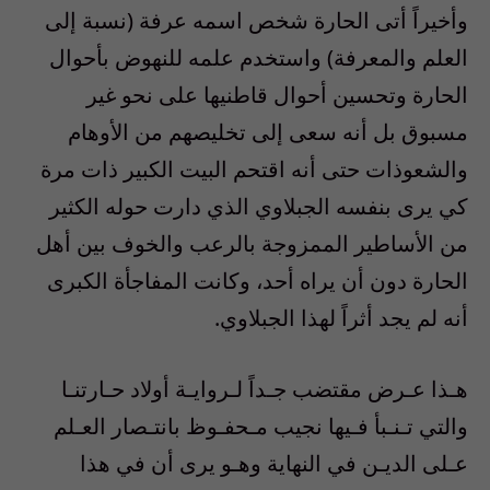
وأخيراً أتى الحارة شخص اسمه عرفة (نسبة إلى
العلم والمعرفة) واستخدم علمه للنهوض بأحوال
الحارة وتحسين أحوال قاطنيها على نحو غير
مسبوق بل أنه سعى إلى تخليصهم من الأوهام
والشعوذات حتى أنه اقتحم البيت الكبير ذات مرة
كي يرى بنفسه الجبلاوي الذي دارت حوله الكثير
من الأساطير الممزوجة بالرعب والخوف بين أهل
الحارة دون أن يراه أحد، وكانت المفاجأة الكبرى
أنه لم يجد أثراً لهذا الجبلاوي.
هـذا عـرض مقتضب جـداً لـروايـة أولاد حـارتنـا
والتي تـنـبأ فـيها نجيب مـحفـوظ بانتـصار العـلم
عـلى الديـن في النهاية وهـو يرى أن في هذا