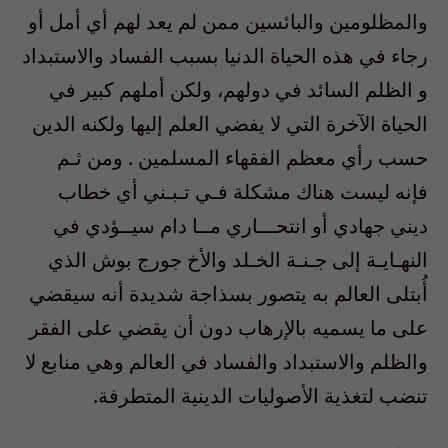
والمظلومين والبائسين ممن لم يعد لهم أي أمل أو
رجاء في هذه الحياة الدنيا بسبب الفساد والاستبداد
و الظلم السائد في دولهم، ولكن أملهم كبير في
الحياة الآخرة التي لا يفضي العلم إليها ولكنه الدين
حسب رأي معظم الفقهاء المسلمين . ومن ثـم
فإنه ليست هناك مشكلة فـي تـبـني أي خطاب
ديني جهادي أو انتحـــاري مــا دام سيــؤدي في
النهـايـة إلى جـنـة الخـلد والأخ جورج بوش الذي
أُبتلى العالم به يتصور بسذاجة شديدة أنه سيقضي
على ما يسميه بالإرهاب دون أن يقضي على الفقر
والظلم والاستبداد والفساد في العالم وهي منابع لا
تنضب لتغذية الأصوليات الدينية المتطرفة.