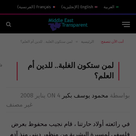
العربية
English
(
الإنجليزية
)
Français
(
الفرنسية
)
»
أنت الآن تتصفح:
الرئيسية
لمن ستكون الغلبة.. للدين أم العلم؟
لمن ستكون الغلبة.. للدين أم
العلم؟
بواسطة
محمود يوسف بكير
4 يناير 2008
ON
غير مصنف
في رائعته أولاد حارتنا ، قام نجيب محفوظ بعرض
فلسفي لمسيرة البشرية من منظور ديني منذ آدم