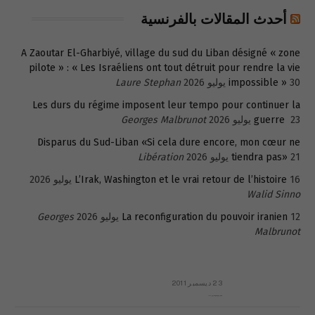
أحدث المقالات بالفرنسية
A Zaoutar El-Gharbiyé, village du sud du Liban désigné « zone
pilote » : « Les Israéliens ont tout détruit pour rendre la vie
30 يوليو 2026
impossible »
Laure Stephan
Les durs du régime imposent leur tempo pour continuer la
23 يوليو 2026
guerre
Georges Malbrunot
Disparus du Sud-Liban «Si cela dure encore, mon cœur ne
21 يوليو 2026
tiendra pas»
Libération
16 يوليو 2026
L’Irak, Washington et le vrai retour de l’histoire
Walid Sinno
12 يوليو 2026
La reconfiguration du pouvoir iranien
Georges
Malbrunot
23 ديسمبر 2011
عائلة المهندس طارق الربعة: أين دولة القانون والموسسات؟