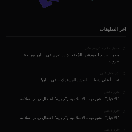
آخر التعليقات
على
فضيل حمّود - باريس
مخرج جديد للمودعين المُحتجزة ودائعهم في لبنان: بورصة
بيروت
على
بيار عقل
تعليقاً على شعار “العيش المشترك”.. في لبنان!
على
قارىء
“الأخبار” الشيوعية ـ الإسلامية و”رواية” اعتقال رياض سلامة!
على
قارىء
“الأخبار” الشيوعية ـ الإسلامية و”رواية” اعتقال رياض سلامة!
على
قارىء