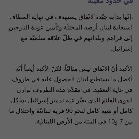
في حدود معيّنة
.إنّها بداية جيّدة لاتّفاق يستهدف في نهاية المطاف
استعادة لبنان أرضه المحتلّة وتأمين عودة النازحين
إلى قراهم وبلداتهم في ظلّ علاقة سلميّة مع
إسرائيل.
الأكيد أنّ الاتّفاق ليس مثاليّاً، لكنّ الأكيد أيضاً أنّه
أفضل ما يستطيع لبنان الحصول عليه في ظروف
في غاية التعقيد. في مقدّم هذه الظروف توازن
القوى القائم الذي يعبّر عنه تدمير إسرائيل بشكل
كامل أو شبه كامل لنحو 90 قرية لبنانيّة واحتلال ما
بين 7 و10 في المئة من الأرض اللبنانيّة.