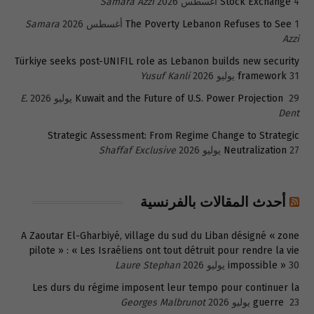
4 أغسطس 2026
Stock Exchange
Samara Azzi
1 أغسطس 2026
The Poverty Lebanon Refuses to See
Samara
Azzi
Türkiye seeks post-UNIFIL role as Lebanon builds new security
31 يوليو 2026
framework
Yusuf Kanli
29 يوليو 2026
Kuwait and the Future of U.S. Power Projection
E.
Dent
Strategic Assessment: From Regime Change to Strategic
27 يوليو 2026
Neutralization
Shaffaf Exclusive
أحدث المقالات بالفرنسية
A Zaoutar El-Gharbiyé, village du sud du Liban désigné « zone
pilote » : « Les Israéliens ont tout détruit pour rendre la vie
30 يوليو 2026
impossible »
Laure Stephan
Les durs du régime imposent leur tempo pour continuer la
23 يوليو 2026
guerre
Georges Malbrunot