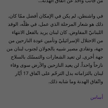
من جانب واحد عن اتّفاق الهدنة…
في واشنطن، لم يكن في الإمكان أفضل ممّا كان.
ذلك هو شعار المرحلة الذي عمل، في ظلّه، الوفد
اللبنانيّ المفاوض. كان لبنان يريد بالفعل الانتهاء
من الاحتلال الإسرائيليّ وتأمين عودة النازحين من
جهة، وتفادي مصير شبيه بالجولان لجنوب لبنان من
جهة أخرى. لن تعيد الشعارات والتمسّك بالسلاح
نازحاً واحداً. لن يعيد النازحين والأرض سوى وفاء
لبنان بالتزاماته بدل الترحّم على اتّفاق 17 أيّار
واتّفاق الهدنة وما شابه ذلك.
أساس