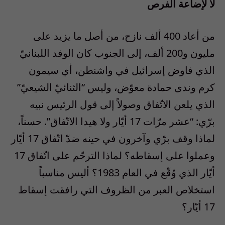
لا لإضاعة الفرص
من أعاد 400 ألف نازح، من أصل ما يزيد على
مليون و200 ألف، إلى الجنوب كان الوفد اللبنانيّ
الذي فاوض إسرائيل في واشنطن، أي سيمون
كرم وندى حمادة معوّض، وليس “الثنائيّ الشيعيّ”
الذي يلعن الاتّفاق وصولاً إلى قول الرئيس نبيه
برّي: “عشر مرّات 17 أيّار ولا هيدا الاتّفاق”. حسناً،
لماذا وقف برّي وآخرون في حينه ضدّ اتّفاق 17 أيّار
وعملوا على إسقاطه؟ لماذا الترحّم على اتّفاق 17
أيّار الذي وُقّع في العام 1983؟ أليس مناسباً
استخلاص العبر من الظروف التي رافقت إسقاط
17 أيّار؟