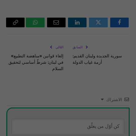
فيسبوك
تويتر
لينكدإن
البريد
واتساب
Copy
الإلكتروني
Link
السابق
التالي
سورية الجديدة ولبنان القديم:
إلغاء قوانين «مناهضة التطبيع»
أزمة غياب الدولة
في لبنان: شرطٌ أساسي لتحقيق
السلام
الاشتراك