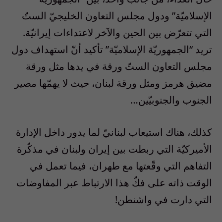
الإسلاميّة” ودول مجلس التعاون الخليجيّ الستّ
التي تتعرّض بين الحين والآخر لاعتداءات إيرانيّة.
تريد “الجمهوريّة الإسلاميّة” تأكيد أنّ استهداف دول
مجلس التعاون الستّ ورقة في يدها مثل ورقة
مضيق هرمز ومثل ورقة لبنان، حيث لا يهمّها مصير
الجنوب والجنوبيّين…
كذلك، هناك استيعاب لبنانيّ لما يدور داخل الإدارة
الأميركيّة التي ربطت بين إيران ولبنان في مذكّرة
التفاهم التي وقّعتها مع طهران، فيما تعمل في
الوقت ذاته على فكّ هذا الارتباط عبر المفاوضات
التي دارت في واشنطن!