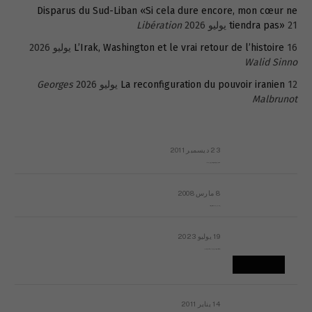
Disparus du Sud-Liban «Si cela dure encore, mon cœur ne
21 يوليو 2026
tiendra pas»
Libération
16 يوليو 2026
L’Irak, Washington et le vrai retour de l’histoire
Walid Sinno
12 يوليو 2026
La reconfiguration du pouvoir iranien
Georges
Malbrunot
23 ديسمبر 2011
عائلة المهندس طارق الربعة: أين دولة القانون والموسسات؟
8 مارس 2008
رسالة مفتوحة لقداسة البابا شنوده الثالث
19 يوليو 2023
إشكاليات التقويم الهجري، وهل يجدي هذا التقويم أيُ نفع؟
14 يناير 2011