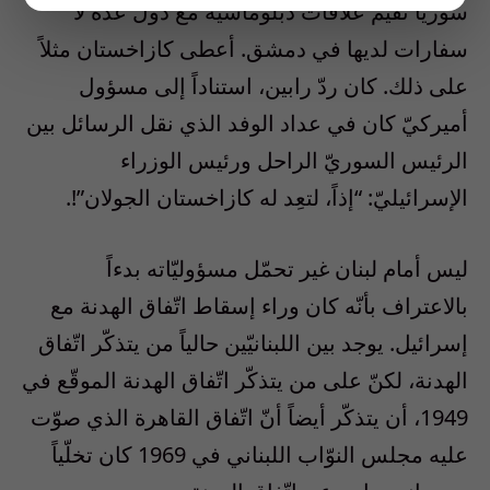
سوريا تقيم علاقات دبلوماسيّة مع دول عدّة لا
سفارات لديها في دمشق. أعطى كازاخستان مثلاً
على ذلك. كان ردّ رابين، استناداً إلى مسؤول
أميركيّ كان في عداد الوفد الذي نقل الرسائل بين
الرئيس السوريّ الراحل ورئيس الوزراء
الإسرائيليّ: “إذاً، لتعِد له كازاخستان الجولان”!.
ليس أمام لبنان غير تحمّل مسؤوليّاته بدءاً
بالاعتراف بأنّه كان وراء إسقاط اتّفاق الهدنة مع
إسرائيل. يوجد بين اللبنانيّين حالياً من يتذكّر اتّفاق
الهدنة، لكنّ على من يتذكّر اتّفاق الهدنة الموقّع في
1949، أن يتذكّر أيضاً أنّ اتّفاق القاهرة الذي صوّت
عليه مجلس النوّاب اللبناني في 1969 كان تخلّياً