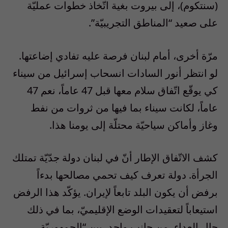
(سنتكوم)، إلى بيروت بغية اتّخاذ خطوات عمليّة
على صعيد “المناطق التجريبيّة”.
مرّة أخرى، أمام لبنان فرصة عليه تفادي إضاعتها.
لو انتظر أنور السادات انسحاب إسرائيل من سيناء
كي يوقّع اتّفاق سلام معها قبل 47 عاماً، نعم 47
عاماً، لكانت سيناء بما فيها من ثروات من نفط
وغاز وأماكن سياحيّة محتلّة إلى يومنا هذا.
كشف الاتّفاق الإطار أنّ في لبنان دولة جدّيّة تمتلك
الجرأة. دولة تعرف كيف تحمي مصالحها بدءاً
برفض أن يكون البلد تابعاً لإيران. يؤكّد هذا الرفض
استيعاباً لتعقيدات الوضع الإقليميّ، بما في ذلك
حال العداء، من جانب واحد، بين “الجمهوريّة