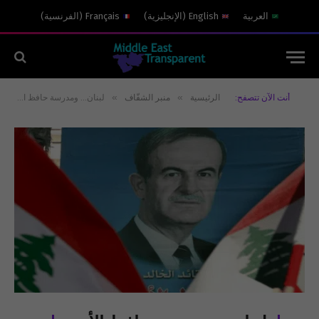
العربية
English
(
الإنجليزية
)
Français
(
الفرنسية
)
»
»
أنت الآن تتصفح:
الرئيسية
منبر الشفّاف
لبنان… ومدرسة حافظ الأسد