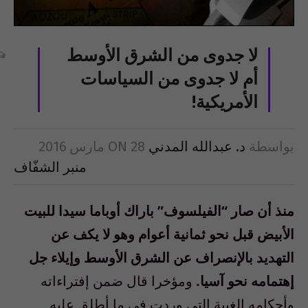
لا جدوى من الشرق الأوسط
أم لا جدوى من السياسات
الأمريكية!
بواسطة
د. عبدالله المدني
28 مارس 2016
ON
منبر الشفّاف
منذ أن صار “الفيلسوف” باراك أوباما سيدا للبيت
الأبيض قبل نحو ثمانية أعوام وهو لا يكف عن
التهديد بالإنصراف عن الشرق الأوسط وإيلاء جل
إهتمامه
نحو آسيا.
ومؤخرا قال ضمن إفتراءاته
وأحكامه الغبية التي وردت في ما أطلق عليه