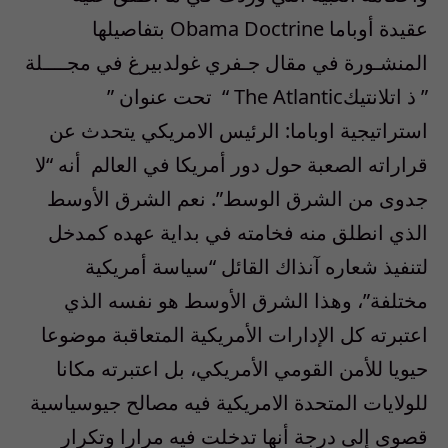
عقيدة أوباما
Obama Doctrine
بتفاصيلها
المنشـورة في مقال جـفري غولدبيرغ في مجــــلة
” ذ اتلانتيك
The Atlantic
“
تحت عنوان ”
استراتيجية اوباما: الرئيس الامريكي يتحدث عن
قراراته الصعبة حول دور أمريكا في العالم
أنه “لا
جدوى من الشرق الوسط”. نعم الشرق الأوسط
الذي انطلق منه فخامته في بداية عهده كمدخل
لتنفيذ شعاره آنذاك القائل “سياسة أمريكية
مختلفة”، وهذا الشرق الأوسط هو نفسه الذي
اعتبرته كل الإدارات الأمريكية المتعاقبة موضوعا
حيويا للأمن القومي الأمريكي، بل اعتبرته مكانا
للولايات المتحدة الامريكية فيه مصالح جيوسياسية
قصوى إلى درجة أنها تدخلت فيه مرارا وتكرار