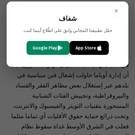
سياسية مثل إطلاق سراح المعتقلين المخلين
×
بالأمن والنظام مثلما ضغطوا على جارتها بورما،
شفاف
على الرغم من إختلاف الحالة الماليزية عن الحالة
حمّل تطبيقنا المجاني وابقَ على اطّلاع أينما كنت.
البورمية جذريا.
Google Play
App Store
وإنما تمتد المخاوف إلى البلد الديمقراطي الأكبر
في آسيا (الهند)، حيث لا يزال الهنود يتذكرون كيف
أن إدارة أوباما حاولت إشعال فتن سياسية في
بلدهم عبر إستغلال بعض مظاهر الفقر والفساد
والبيروقراطية، وتجييش الفئات الشبابية
المسحورة بتقنيات التويتر والفيسبوك والانترنت،
وتحت ذرائع حماية حقوق الأقليات أي تماما مثلما
فعلت في الشرق الأوسط غداة سقوط نظام