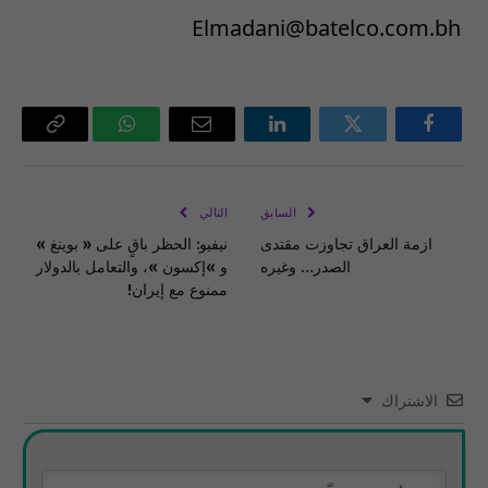
Elmadani@batelco.com.bh
فيسبوك
تويتر
لينكدإن
البريد
واتساب
Copy
الإلكتروني
Link
السابق
التالي
ازمة العراق تجاوزت مقتدى
نيفيو: الحظر باقٍ على « بوينغ »
الصدر… وغيره
و »إكسون »، والتعامل بالدولار
ممنوع مع إيران!
الاشتراك