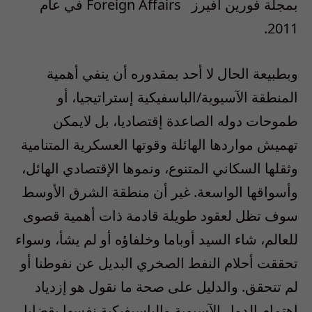
بمجلة فورين أفيرز
Foreign Affairs
في عام
2011.
وبطبيعة الحال لا أحد بمقدوره أن ينفي أهمية
المنطقة الآسيوية/الباسفيكية إستراتيجيا، أو
طموحات دوله الصاعدة إقتصاديا، بل لايمكن
تهميش مواردها الهائلة وقوتها العسكرية المتنامية
وثقلها السكاني المتنوع، ونموها الإقتصادي الهائل،
وأسواقها الواسعة. غير أن منطقة الشرق الأوسط
سوف تظل لعقود طويلة قادمة ذات أهمية قصوى
للعالم، شاء السيد أوباما وخلفاؤه أو لم يشأ، وسواء
تحققت أحلام النفط الصخري البديل عن نفوطنا أو
لم تتحقق. والدليل على صحة ما نقول هو إزدياد
إهتمام الدول الآسيوية والباسيفيكية نفسها بقضايا