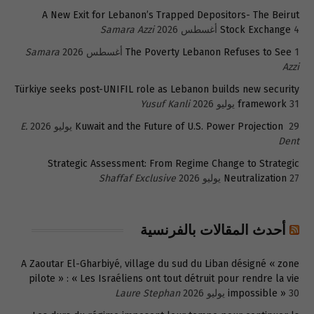
A New Exit for Lebanon’s Trapped Depositors- The Beirut
4 أغسطس 2026
Stock Exchange
Samara Azzi
1 أغسطس 2026
The Poverty Lebanon Refuses to See
Samara
Azzi
Türkiye seeks post-UNIFIL role as Lebanon builds new security
31 يوليو 2026
framework
Yusuf Kanli
29 يوليو 2026
Kuwait and the Future of U.S. Power Projection
E.
Dent
Strategic Assessment: From Regime Change to Strategic
27 يوليو 2026
Neutralization
Shaffaf Exclusive
أحدث المقالات بالفرنسية
A Zaoutar El-Gharbiyé, village du sud du Liban désigné « zone
pilote » : « Les Israéliens ont tout détruit pour rendre la vie
30 يوليو 2026
impossible »
Laure Stephan