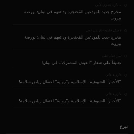
على
سمارة القزي
مخرج جديد للمودعين المُحتجزة ودائعهم في لبنان: بورصة
بيروت
على
فضيل حمّود - باريس
مخرج جديد للمودعين المُحتجزة ودائعهم في لبنان: بورصة
بيروت
على
بيار عقل
تعليقاً على شعار “العيش المشترك”.. في لبنان!
على
قارىء
“الأخبار” الشيوعية ـ الإسلامية و”رواية” اعتقال رياض سلامة!
على
قارىء
“الأخبار” الشيوعية ـ الإسلامية و”رواية” اعتقال رياض سلامة!
تبرع