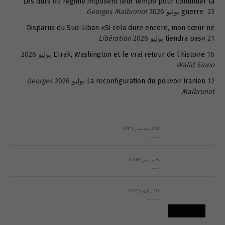
Les durs du régime imposent leur tempo pour continuer la
23 يوليو 2026
guerre
Georges Malbrunot
Disparus du Sud-Liban «Si cela dure encore, mon cœur ne
21 يوليو 2026
tiendra pas»
Libération
16 يوليو 2026
L’Irak, Washington et le vrai retour de l’histoire
Walid Sinno
12 يوليو 2026
La reconfiguration du pouvoir iranien
Georges
Malbrunot
23 ديسمبر 2011
عائلة المهندس طارق الربعة: أين دولة القانون والموسسات؟
8 مارس 2008
رسالة مفتوحة لقداسة البابا شنوده الثالث
19 يوليو 2023
إشكاليات التقويم الهجري، وهل يجدي هذا التقويم أيُ نفع؟