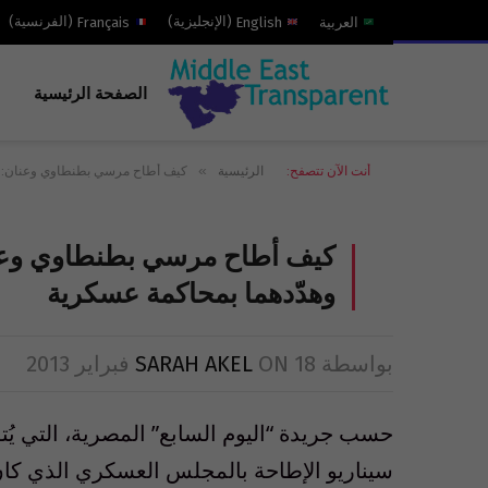
العربية
English
(
الإنجليزية
)
Français
(
الفرنسية
)
الصفحة الرئيسية
»
أنت الآن تتصفح:
الرئيسية
كيف أطاح مرسي بطنطاوي وعنان: اح
كيف أطاح مرسي بطنطاوي وعنا
وهدّدهما بمحاكمة عسكرية
بواسطة
18 فبراير 2013
ON
SARAH AKEL
حسب جريدة “اليوم السابع” المصرية، التي يُتوق
سيناريو الإطاحة بالمجلس العسكري الذي كان