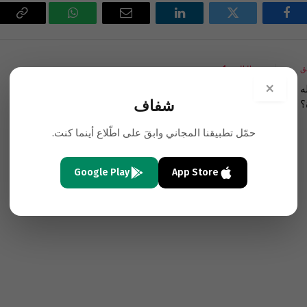
فيسبوك
تويتر
لينكدإن
البريد
واتساب
Copy
الإلكتروني
Link
ق
التالي
×
ه
٦٠٠٠ أرمني حلبي “عادوا” إلى “يريفان”
شفاف
؟
حمّل تطبيقنا المجاني وابقَ على اطّلاع أينما كنت.
Google Play
App Store