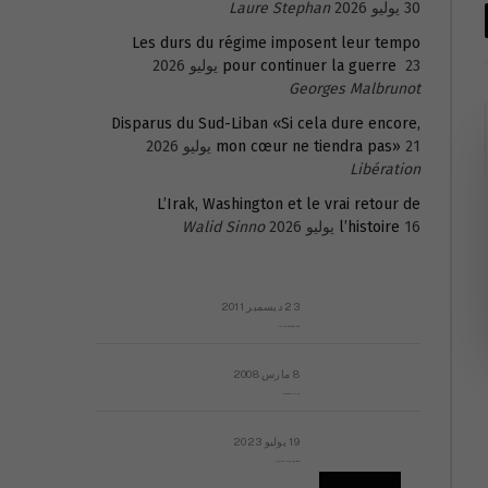
30 يوليو 2026
Laure Stephan
Les durs du régime imposent leur tempo
23 يوليو 2026
pour continuer la guerre
Georges Malbrunot
Disparus du Sud-Liban «Si cela dure encore,
21 يوليو 2026
mon cœur ne tiendra pas»
Libération
L’Irak, Washington et le vrai retour de
16 يوليو 2026
l’histoire
Walid Sinno
23 ديسمبر 2011
عائلة المهندس طارق الربعة: أين دولة القانون والموسسات؟
8 مارس 2008
رسالة مفتوحة لقداسة البابا شنوده الثالث
19 يوليو 2023
إشكاليات التقويم الهجري، وهل يجدي هذا التقويم أيُ نفع؟