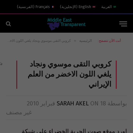
العربية
English
(
الإنجليزية
)
Français
(
الفرنسية
)
»
أنت الآن تتصفح:
الرئيسية
كروبي التقى موسوي ونجاد يلغي اللون الاخضر من العلم الإيراني
كروبي التقى موسوي ونجاد
يلغي اللون الاخضر من العلم
الإيراني
بواسطة
18 فبراير 2010
ON
SARAH AKEL
غير مصنف
اورد موقع صوت الحرية الخضراء على شبكة