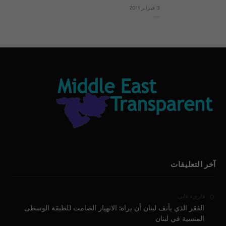
3 فبراير 2011
بيان الأقباط وحتمية التغيير ودعوة للتوقيع
آخر التعليقات
على
قارىء
الفقر الذي يأنف لبنان أن يراه: الانهيار الصامت للطبقة الوسطى
المنسية في لبنان