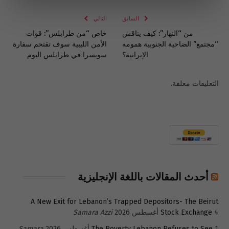
الإلكتروني
Link
السابق
التالي
من “النهار”: كيف يناقش
خاص “من طرابلس”: قوات
“مجتمع” الضاحية الجنوبية همومه
الأمن الليبية سوف تقتحم سفارة
الإيرانية؟
سويسرا في طرابلس اليوم
التعليقات مغلقة.
أحدث المقالات باللغة الإنجليزية
A New Exit for Lebanon’s Trapped Depositors- The Beirut
4 أغسطس 2026
Stock Exchange
Samara Azzi
1 أغسطس 2026
The Poverty Lebanon Refuses to See
Samara