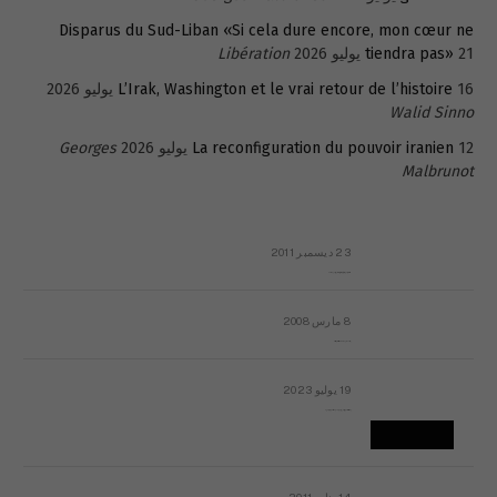
Disparus du Sud-Liban «Si cela dure encore, mon cœur ne
21 يوليو 2026
tiendra pas»
Libération
16 يوليو 2026
L’Irak, Washington et le vrai retour de l’histoire
Walid Sinno
12 يوليو 2026
La reconfiguration du pouvoir iranien
Georges
Malbrunot
23 ديسمبر 2011
عائلة المهندس طارق الربعة: أين دولة القانون والموسسات؟
8 مارس 2008
رسالة مفتوحة لقداسة البابا شنوده الثالث
19 يوليو 2023
إشكاليات التقويم الهجري، وهل يجدي هذا التقويم أيُ نفع؟