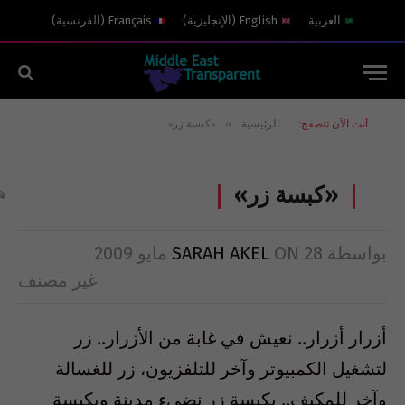
العربية
English
(
الإنجليزية
)
Français
(
الفرنسية
)
»
أنت الآن تتصفح:
الرئيسية
«كبسة زر»
«كبسة زر»
بواسطة
28 مايو 2009
ON
SARAH AKEL
غير مصنف
أزرار أزرار.. نعيش في غابة من الأزرار.. زر
لتشغيل الكمبيوتر وآخر للتلفزيون، زر للغسالة
وآخر للمكيف.. بكبسة زر نضيء مدينة وبكبسة