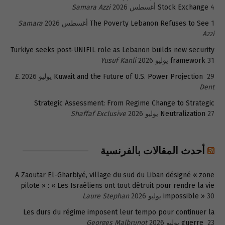
4 أغسطس 2026
Stock Exchange
Samara Azzi
1 أغسطس 2026
The Poverty Lebanon Refuses to See
Samara
Azzi
Türkiye seeks post-UNIFIL role as Lebanon builds new security
31 يوليو 2026
framework
Yusuf Kanli
29 يوليو 2026
Kuwait and the Future of U.S. Power Projection
E.
Dent
Strategic Assessment: From Regime Change to Strategic
27 يوليو 2026
Neutralization
Shaffaf Exclusive
أحدث المقالات بالفرنسية
A Zaoutar El-Gharbiyé, village du sud du Liban désigné « zone
pilote » : « Les Israéliens ont tout détruit pour rendre la vie
30 يوليو 2026
impossible »
Laure Stephan
Les durs du régime imposent leur tempo pour continuer la
23 يوليو 2026
guerre
Georges Malbrunot